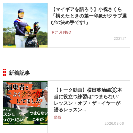
【マイギアを語ろう】小祝さくら
「構えたときの第一印象がクラブ選
びの決め手です!」
ギア 月刊GD
2021.7.1
新着記事
【トーク動画】横田英治編⑥本
当に役立つ練習は“つまらない”
レッスン・オブ・ザ・イヤーが
語るレッスン…
動画
2026.08.06