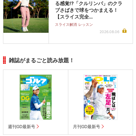
る感覚!?「クルリンパ」のクラ
ブさばきで球をつかまえる！
【スライス完全…
スライス解消
レッスン
2026.08.06
雑誌がまるごと読み放題！
週刊GD最新号
月刊GD最新号