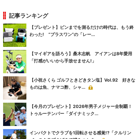
記事ランキング
【プレゼント】ピンまでを測るだけの時代は、もう終
わった! “プラスワン”の「レー...
【マイギアを語ろう】桑木志帆 アイアンは8年愛用
「打感がいいから手放せません!」
【小祝さくら ゴルフときどきタン塩】Vol.92 好きな
ものは魚、ナマコ酢、シャ...
【今月のプレゼント】2026年男子メジャー全制覇！
トゥルーテンパー「ダイナミック...
インパクトでクラブを1回転させる感覚!?「クルリン