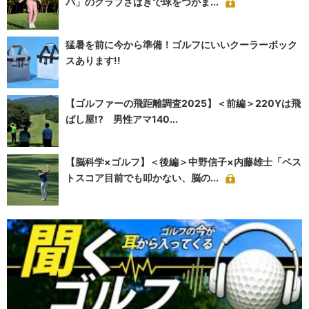
パ」のクラブさばきで球をつかま...
猛暑を前に今から準備！ゴルフにいいクーラーボック
スあります!!
【ゴルファーの飛距離調査2025】＜前編＞220Yは飛
ばし屋!? 男性アマ140...
【脳科学×ゴルフ】＜後編＞中野信子×内藤雄士「ベス
トスコア目前でも叩かない、脳の...