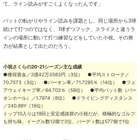
て。ライン読みがすごくよくなったんです」
パットの転がりやライン読みを課題とし、同じ場所から3球
続けて打つのではなく、1球ずつフック、スライスと違うラ
インの場所に動いて打つ練習などをしていた小祝。その努
力が結果として出たのだろう。
小祝さくらの20-21シーズン主な成績
●獲得賞金／2億42万3583円（3位） ●平均ストローク／
70.7573（3位） ●パーオン率／71.7295％（14位） ●フェ
アウェイキープ率／64.703％（58位） ●平均パット数（パー
オンホール）／1.7874（8位） ●ドライビングディスタンス
／240.99Y（19位）
トップ10入りは19回と安定感抜群の小祝だが、積極的なゴルフ
も持ち味。イーグル数12個で2位、バーディ数は577個で1位