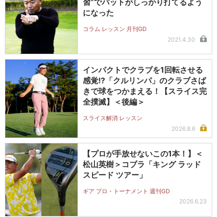
習”でパットがしっかり打てるよう
になった
コラム レッスン 月刊GD
2021.4.30
インパクトでクラブを1回転させる
感覚!?「クルリンパ」のクラブさば
きで球をつかまえる！【スライス完
全撲滅】＜後編＞
スライス解消 レッスン
2026.8.6
【プロが手放せないこの1本！】＜
松山英樹＞コブラ「キング ラッド
スピード ツアー」
ギア プロ・トーナメント 週刊GD
2026.6.23