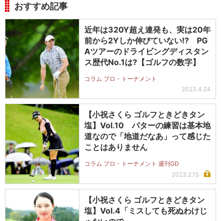
おすすめ記事
近年は320Y超え連発も、実は20年
前から2Yしか伸びていない!? PG
Aツアーのドライビングディスタン
ス歴代No.1は?【ゴルフの数字】
コラム プロ・トーナメント
2023.4.24
【小祝さくら ゴルフときどきタン
塩】Vol.10 パターの練習は基本地
道なので「地道だなあ」って感じた
ことはありません
コラム プロ・トーナメント 週刊GD
2023.2.15
【小祝さくら ゴルフときどきタン
塩】Vol.4「ミスしても死ぬわけじ