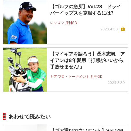
【ゴルフの急所】Vol.28 ドライ
バーイップスを克服するには?
レッスン 月刊GD
2023.4.30
【マイギアを語ろう】桑木志帆 ア
イアンは8年愛用「打感がいいから
手放せません!」
ギア プロ・トーナメント 月刊GD
2024.8.30
あわせて読みたい
【ギア選びのウソホント】Vol.146