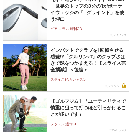
世界のトップの3分の1がボーケ
イウェッジの「Tグラインド」を使
う理由
ギア コラム 週刊GD
2023.7.28
インパクトでクラブを1回転させる
感覚!?「クルリンパ」のクラブさば
きで球をつかまえる！【スライス完
全撲滅】＜後編＞
スライス解消 レッスン
2026.8.6
【ゴルフジム】「ユーティリティで
慎重に狙って打つほど引っかけるこ
とが多いです」
レッスン 週刊GD
2024.5.20