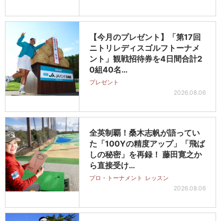
【今月のプレゼント】「第17回
ニトリレディスゴルフトーナメ
ント」観戦招待券を4日間合計2
0組40名…
プレゼント
2026.08.06
全英制覇！桑木志帆が語ってい
た「100Yの精度アップ」「飛ば
しの秘密」を再録！ 藤田寛之か
ら直接受け…
プロ・トーナメント
レッスン
2026.08.06