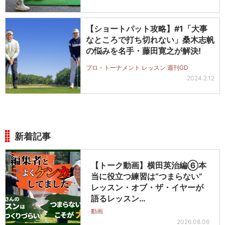
【ショートパット攻略】#1「大事
なところで打ち切れない」桑木志帆
の悩みを名手・藤田寛之が解決!
プロ・トーナメント レッスン 週刊GD
2024.2.12
新着記事
【トーク動画】横田英治編⑥本
当に役立つ練習は“つまらない”
レッスン・オブ・ザ・イヤーが
語るレッスン…
動画
2026.08.06