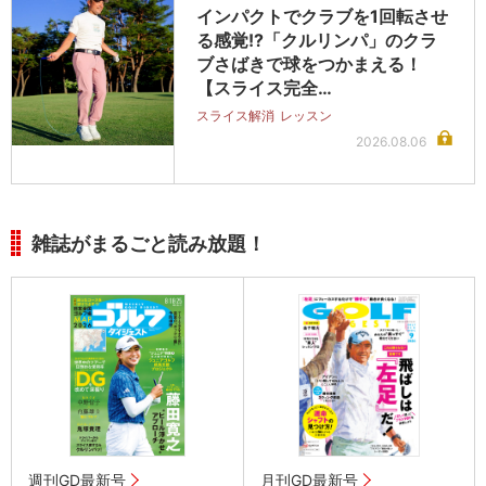
インパクトでクラブを1回転させ
る感覚!?「クルリンパ」のクラ
ブさばきで球をつかまえる！
【スライス完全…
スライス解消
レッスン
2026.08.06
雑誌がまるごと読み放題！
週刊GD最新号
月刊GD最新号