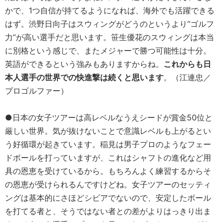
かで、1つ自信が持てるようになれば、海外でも活躍できる
はず。渋野日向子はスウィングがどうのというより“ゴルフ
力”が高い選手だと思います。笹生優花のスウィングは本当
に別格という感じで、またメジャーで勝つ可能性は十分。
英語ができるという強みもありますからね。
これからも日
本人選手の世界での快進撃は続くと思います
。（江連忠／
プロゴルファー）
●日本の女子ツアーは高レベルなうえシードが賞金50位と
厳しい世界。気が抜けないことで意識レベルも上がるとい
う好循環が起きています。稲見は男子プロのようなフェー
ドボールを打っていますが、これはシャフトの進化など用
具の恩恵を受けているから。もちろんよく練習するからそ
の恩恵が受けられるんですけどね。女子ツアーのセッティ
ングは基本的にさほどシビアでないので、安定したボール
を打てる者と、そうではない者との差がよりはっきり出ま