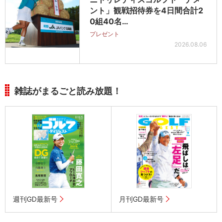
ント」観戦招待券を4日間合計2
0組40名…
プレゼント
2026.08.06
雑誌がまるごと読み放題！
週刊GD最新号
月刊GD最新号