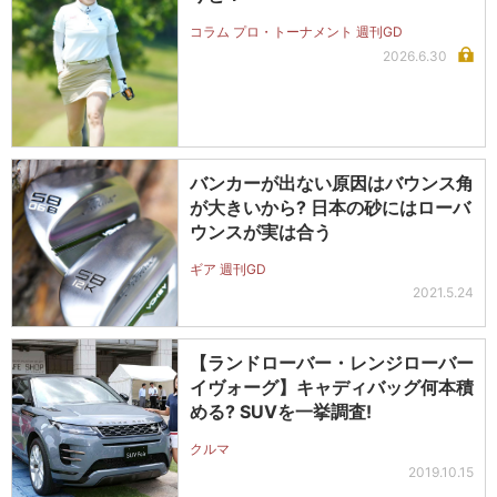
コラム プロ・トーナメント 週刊GD
2026.6.30
バンカーが出ない原因はバウンス角
が大きいから? 日本の砂にはローバ
ウンスが実は合う
ギア 週刊GD
2021.5.24
【ランドローバー・レンジローバー
イヴォーグ】キャディバッグ何本積
める? SUVを一挙調査!
クルマ
2019.10.15