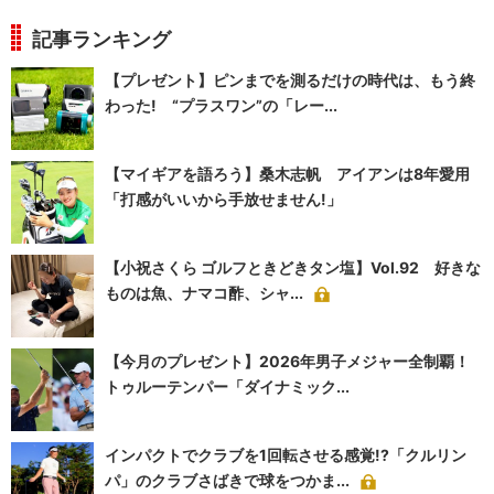
記事ランキング
【プレゼント】ピンまでを測るだけの時代は、もう終
わった! “プラスワン”の「レー...
【マイギアを語ろう】桑木志帆 アイアンは8年愛用
「打感がいいから手放せません!」
【小祝さくら ゴルフときどきタン塩】Vol.92 好きな
ものは魚、ナマコ酢、シャ...
【今月のプレゼント】2026年男子メジャー全制覇！
トゥルーテンパー「ダイナミック...
インパクトでクラブを1回転させる感覚!?「クルリン
パ」のクラブさばきで球をつかま...