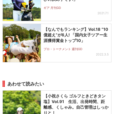
ギア 月刊GD
2021.7.1
【なんでもランキング】Vol.18 “10
億超え”が6人! 「国内女子ツアー生
涯獲得賞金トップ10」
プロ・トーナメント 週刊GD
2022.3.5
あわせて読みたい
【小祝さくら ゴルフときどきタン
塩】Vol.91 生活、出発時間、距
離感、くしゃみ。自己管理はしっか
りと！