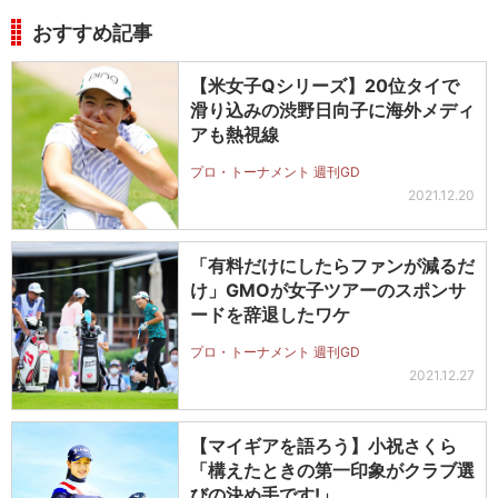
おすすめ記事
【米女子Qシリーズ】20位タイで
滑り込みの渋野日向子に海外メディ
アも熱視線
プロ・トーナメント 週刊GD
2021.12.20
「有料だけにしたらファンが減るだ
け」GMOが女子ツアーのスポンサ
ードを辞退したワケ
プロ・トーナメント 週刊GD
2021.12.27
【マイギアを語ろう】小祝さくら
「構えたときの第一印象がクラブ選
びの決め手です!」