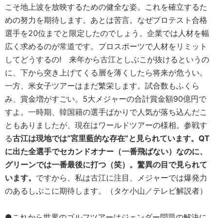
こそ地上波を放映するための健全な姿。これを確立するた
めの努力を期待します。あとは苦言。なぜプロテスト合格
選手を20位までと限定したのでしょう。企業では人材を幅
広く求めるのが常道です。プロスポーツで人材をリミット
してどうするの! 来年から古江としぶこが抜けるというの
に、下から突き上げてくる層を薄くしたら将来が危うい。
一方、米女子ツアーはまだ繁栄します。試合数もふくら
み、賞金増がすごい。5大メジャーの合計賞金額90億円で
すよ。一時期、韓国籍の選手ばかりで人気が落ち込んだこ
ともありましたが、現在はワールドツアーの様相。参戦す
る
古江は現地では“宮里藍的な存在”と見られています。QT
に出た全選手でセカンドオナー（一番飛ばない）なのに、
グリーンでは一番最後に打つ（笑）。驚異の目で見られて
います。
ですから、私は古江に注目、メジャーでは爆発力
のあるしぶこに期待します。（タケ小山／テレビ解説者）
●これから世界のゴルフツアーはジェンダー問題の解決に