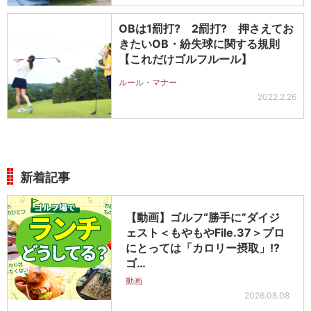
OBは1罰打? 2罰打? 押さえてお
きたいOB・紛失球に関する規則
【これだけゴルフルール】
ルール・マナー
2022.2.26
新着記事
【動画】ゴルフ“勝手に”ダイジ
ェスト＜もやもやFile.37＞プロ
にとっては「カロリー摂取」!?
ゴ…
動画
2026.08.08