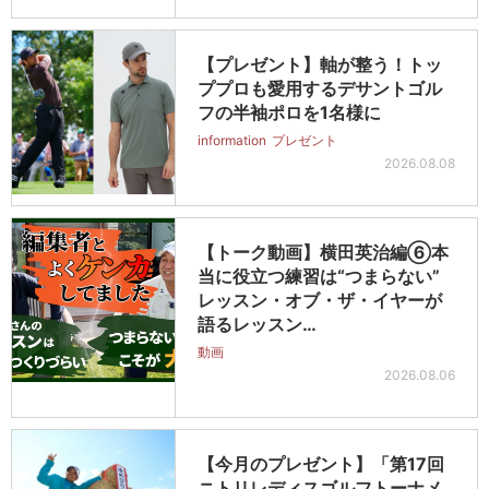
【プレゼント】軸が整う！トッ
ププロも愛用するデサントゴル
フの半袖ポロを1名様に
information
プレゼント
2026.08.08
【トーク動画】横田英治編⑥本
当に役立つ練習は“つまらない”
レッスン・オブ・ザ・イヤーが
語るレッスン…
動画
2026.08.06
【今月のプレゼント】「第17回
ニトリレディスゴルフトーナメ