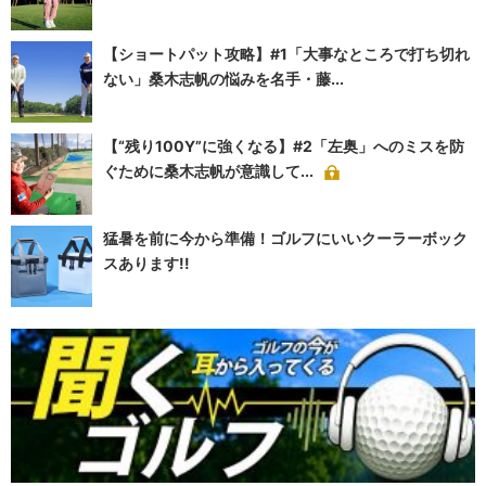
【ショートパット攻略】#1「大事なところで打ち切れ
ない」桑木志帆の悩みを名手・藤...
【“残り100Y”に強くなる】#2「左奥」へのミスを防
ぐために桑木志帆が意識して...
猛暑を前に今から準備！ゴルフにいいクーラーボック
スあります!!