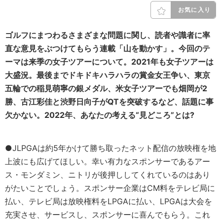
お気に入り
ゴルフにまつわるさまざまな問題に関し、読者や識者に率
直な意見をぶつけてもらう連載「山を動かす」。今回のテ
ーマは来季の女子ツアーについて
。
2021年も女子ツアーは
大盛況。最後までドキドキハラハラの賞金女王争い、東京
五輪での稲見萌寧の銀メダル、米女子ツアーでも畑岡が2
勝、古江彩佳と渋野日向子がQTを突破するなど、話題に事
欠かない。2022年、あなたの考える“見どころ”とは?
●JLPGAは約5年かけて勝ち取ったネット配信の放映権を地
上波にも広げてほしい。幸い有力なスポンサーであるアー
ス・モンダミン、ニトリが後押ししてくれているのはあり
がたいことでしょう。スポンサー企業はCM料をテレビ局に
払い、テレビ局は放映権料をLPGAに払い、LPGAは大会を
充実させ、サービスし、スポンサーに喜んでもらう。これ