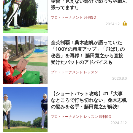
場合「見えない部分でめっちゃ踏ん
張ってます!」
プロ・トーナメント 月刊GD
2024.1.2
全英制覇！桑木志帆が語っていた
「100Yの精度アップ」「飛ばしの
秘密」を再録！ 藤田寛之から直接
受けたパットのアドバイスも
プロ・トーナメント レッスン
2026.8.6
【ショートパット攻略】#1「大事
なところで打ち切れない」桑木志帆
の悩みを名手・藤田寛之が解決!
プロ・トーナメント レッスン 週刊GD
2024.2.12