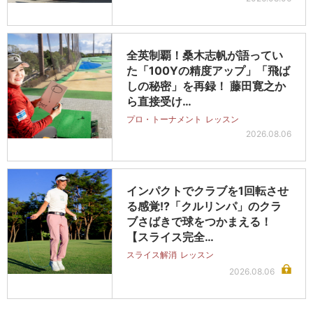
全英制覇！桑木志帆が語ってい
た「100Yの精度アップ」「飛ば
しの秘密」を再録！ 藤田寛之か
ら直接受け…
プロ・トーナメント
レッスン
2026.08.06
インパクトでクラブを1回転させ
る感覚!?「クルリンパ」のクラ
ブさばきで球をつかまえる！
【スライス完全…
スライス解消
レッスン
2026.08.06