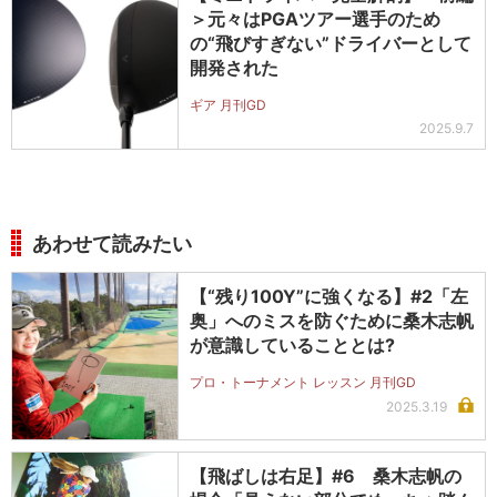
＞元々はPGAツアー選手のため
の“飛びすぎない”ドライバーとして
開発された
ギア 月刊GD
2025.9.7
あわせて読みたい
【“残り100Y”に強くなる】#2「左
奥」へのミスを防ぐために桑木志帆
が意識していることとは?
プロ・トーナメント レッスン 月刊GD
2025.3.19
【飛ばしは右足】#6 桑木志帆の