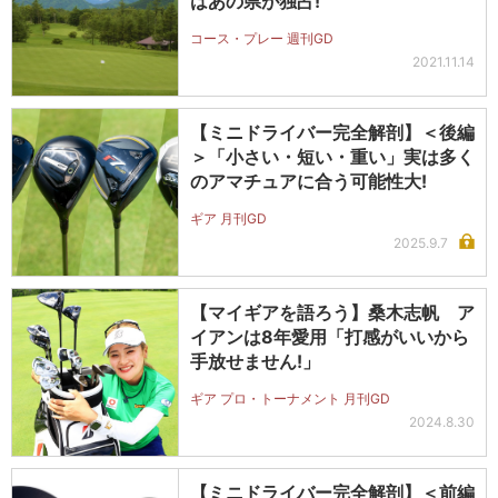
はあの県が独占!
コース・プレー 週刊GD
2021.11.14
【ミニドライバー完全解剖】＜後編
＞「小さい・短い・重い」実は多く
のアマチュアに合う可能性大!
ギア 月刊GD
2025.9.7
【マイギアを語ろう】桑木志帆 ア
イアンは8年愛用「打感がいいから
手放せません!」
ギア プロ・トーナメント 月刊GD
2024.8.30
【ミニドライバー完全解剖】＜前編