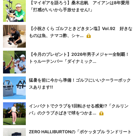
【マイギアを語ろう】桑木志帆 アイアンは8年愛用
「打感がいいから手放せません!」
【小祝さくら ゴルフときどきタン塩】Vol.92 好きな
ものは魚、ナマコ酢、シャ...
【今月のプレゼント】2026年男子メジャー全制覇！
トゥルーテンパー「ダイナミック...
猛暑を前に今から準備！ゴルフにいいクーラーボック
スあります!!
インパクトでクラブを1回転させる感覚!?「クルリン
パ」のクラブさばきで球をつかま...
ZERO HALLIBURTONの「ポケッタブル ランドリート