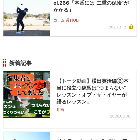
ol.266「本番には“二重の保険”が
かかる」
コラム 週刊GD
2026.3.12
新着記事
【トーク動画】横田英治編⑥本
当に役立つ練習は“つまらない”
レッスン・オブ・ザ・イヤーが
語るレッスン…
動画
2026.08.06