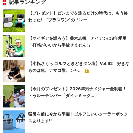
記事ランキング
【プレゼント】ピンまでを測るだけの時代は、もう終
わった! “プラスワン”の「レー...
【マイギアを語ろう】桑木志帆 アイアンは8年愛用
「打感がいいから手放せません!」
【小祝さくら ゴルフときどきタン塩】Vol.92 好きな
ものは魚、ナマコ酢、シャ...
【今月のプレゼント】2026年男子メジャー全制覇！
トゥルーテンパー「ダイナミック...
猛暑を前に今から準備！ゴルフにいいクーラーボック
スあります!!