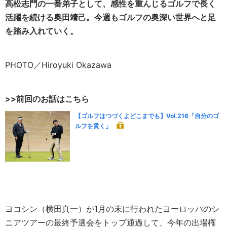
高松志門の一番弟子として、感性を重んじるゴルフで長く
活躍を続ける奥田靖己。今週もゴルフの奥深い世界へと足
を踏み入れていく。
PHOTO／Hiroyuki Okazawa
>>前回のお話はこちら
【ゴルフはつづくよどこまでも】Vol.216「自分のゴ
ルフを貫く」
ヨコシン（横田真一）が1月の末に行われたヨーロッパのシ
ニアツアーの最終予選会をトップ通過して、今年の出場権