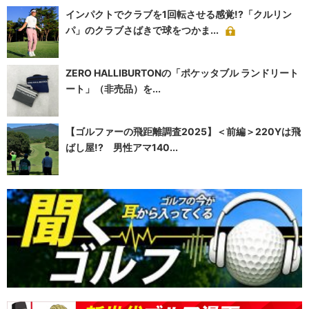
インパクトでクラブを1回転させる感覚!?「クルリン
パ」のクラブさばきで球をつかま...
ZERO HALLIBURTONの「ポケッタブル ランドリート
ート」（非売品）を...
【ゴルファーの飛距離調査2025】＜前編＞220Yは飛
ばし屋!? 男性アマ140...