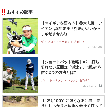
おすすめ記事
【マイギアを語ろう】桑木志帆 ア
イアンは8年愛用「打感がいいから
手放せません!」
ギア プロ・トーナメント 月刊GD
2024.8.30
【ショートパット攻略】#2 打ち
切れない原因は「減速」。“緩み”を
防ぐ2つの方法とは?
プロ・トーナメント レッスン 週刊GD
2024.2.12
【“残り100Y”に強くなる】#1 左
足にしっかりと体重を乗せて打って