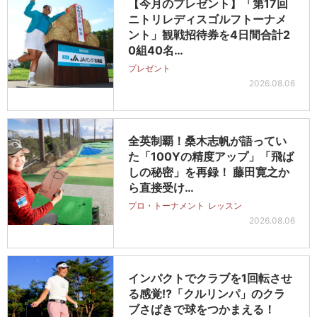
【今月のプレゼント】「第17回
ニトリレディスゴルフトーナメ
ント」観戦招待券を4日間合計2
0組40名…
プレゼント
2026.08.06
全英制覇！桑木志帆が語ってい
た「100Yの精度アップ」「飛ば
しの秘密」を再録！ 藤田寛之か
ら直接受け…
プロ・トーナメント
レッスン
2026.08.06
インパクトでクラブを1回転させ
る感覚!?「クルリンパ」のクラ
ブさばきで球をつかまえる！