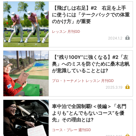
【飛ばしは右足】#2 右足を上手
に使うには「テークバックでの体重
のかけ方」が重要
レッスン 月刊GD
2024.1.2
【“残り100Y”に強くなる】#2「左
奥」へのミスを防ぐために桑木志帆
が意識していることとは?
プロ・トーナメント レッスン 月刊GD
2025.3.19
車中泊で全国制覇!＜後編＞「名門
よりも“とんでもないコース”を優
先」その理由とは?
コース・プレー 週刊GD