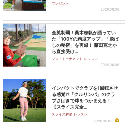
プレゼント
2026.08.06
全英制覇！桑木志帆が語ってい
た「100Yの精度アップ」「飛ば
しの秘密」を再録！ 藤田寛之か
ら直接受け…
プロ・トーナメント
レッスン
2026.08.06
インパクトでクラブを1回転させ
る感覚!?「クルリンパ」のクラ
ブさばきで球をつかまえる！
【スライス完全…
スライス解消
レッスン
2026.08.06