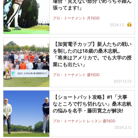
場合「見えない部分でめっちゃ踏ん
張ってます!」
プロ・トーナメント 月刊GD
2024.1.2
【加賀電子カップ】新人たちの戦い
を制したのは18歳の桑木志帆。
「将来はアメリカで。でも大学の授
業にも出たい」
プロ・トーナメント 週刊GD
2021.12.13
【ショートパット攻略】#1「大事
なところで打ち切れない」桑木志帆
の悩みを名手・藤田寛之が解決!
プロ・トーナメント レッスン 週刊GD
2024.2.12