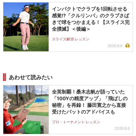
インパクトでクラブを1回転させる
感覚!?「クルリンパ」のクラブさば
きで球をつかまえる！【スライス完
全撲滅】＜後編＞
スライス解消 レッスン
2026.8.6
あわせて読みたい
全英制覇！桑木志帆が語っていた
「100Yの精度アップ」「飛ばしの
秘密」を再録！ 藤田寛之から直接
受けたパットのアドバイスも
プロ・トーナメント レッスン
2026.8.6