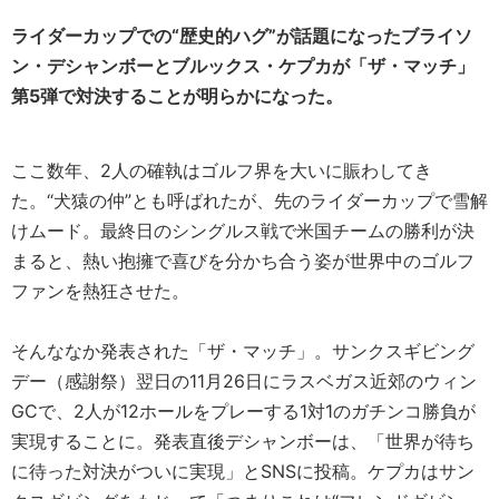
ライダーカップでの“歴史的ハグ”が話題になったブライソ
ン・デシャンボーとブルックス・ケプカが「ザ・マッチ」
第5弾で対決することが明らかになった。
ここ数年、2人の確執はゴルフ界を大いに賑わしてき
た。“犬猿の仲”とも呼ばれたが、先のライダーカップで雪解
けムード。最終日のシングルス戦で米国チームの勝利が決
まると、熱い抱擁で喜びを分かち合う姿が世界中のゴルフ
ファンを熱狂させた。
そんななか発表された「ザ・マッチ」。サンクスギビング
デー（感謝祭）翌日の11月26日にラスベガス近郊のウィン
GCで、2人が12ホールをプレーする1対1のガチンコ勝負が
実現することに。発表直後デシャンボーは、「世界が待ち
に待った対決がついに実現」とSNSに投稿。ケプカはサン