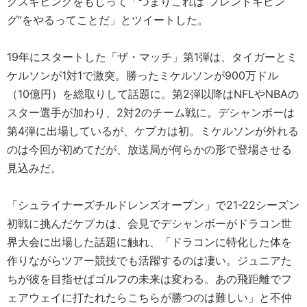
クスギビングをもじって「つまりこれは“フレンドギビン
グ”をやるってことだ」とツイートした。
19年にスタートした「ザ・マッチ」第1弾は、タイガーとミ
ケルソンが1対1で激突。勝ったミケルソンが900万ドル
（10億円）を総取りして話題に。第2弾以降はNFLやNBAの
スター選手が加わり、2対2のチーム戦に。デシャンボーは
第4弾に出場しているが、ケプカは初。ミケルソンが外れる
のは今回が初めてだが、放送局が何らかの形で登場させる
見込みだ。
「シュライナーズチルドレンズオープン」で21-22シーズン
初戦に挑んだケプカは、会見でデシャンボーがドラコン世
界大会に出場した話題に触れ、「ドラコンに特化した体を
作りながらツアー競技でも活躍するのは凄い。ジュニアた
ちが彼を目指せばゴルフの未来は変わる。あの飛距離でフ
ェアウェイに打たれたらこちらが勝つのは難しい」と不仲