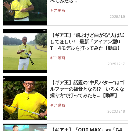
べてみたら…
ギア 動画
2025.11.9
【ギア王】“飛ぶけど曲がる”人は試
してほしい! 最新「アイアン型U
T」4モデルを打ってみた【動画】
ギア 動画
2025.12.17
【ギア王】話題の“中尺パター”はゴ
ルファーの福音となる!? いろんな
握り方で打ってみたら…【動画】
ギア 動画
2023.12.18
【ギア王】「Qi10 MAX」vs「G4