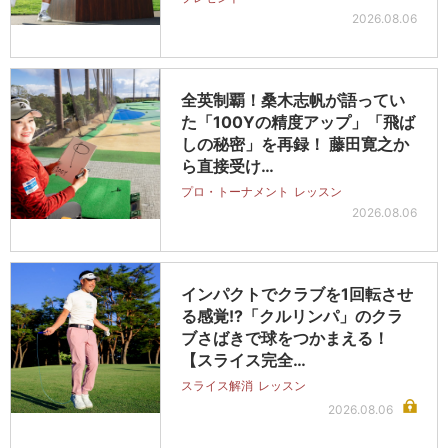
2026.08.06
全英制覇！桑木志帆が語ってい
た「100Yの精度アップ」「飛ば
しの秘密」を再録！ 藤田寛之か
ら直接受け…
プロ・トーナメント
レッスン
2026.08.06
インパクトでクラブを1回転させ
る感覚!?「クルリンパ」のクラ
ブさばきで球をつかまえる！
【スライス完全…
スライス解消
レッスン
2026.08.06