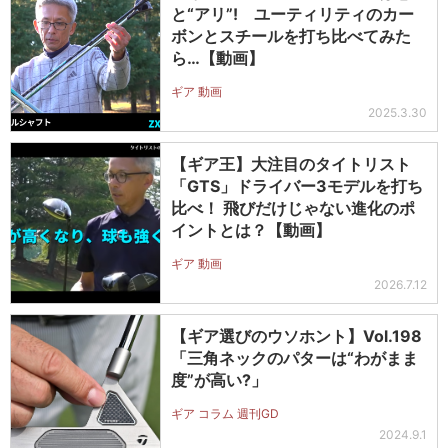
と“アリ”! ユーティリティのカー
ボンとスチールを打ち比べてみた
ら…【動画】
ギア 動画
2025.3.30
【ギア王】大注目のタイトリスト
「GTS」ドライバー3モデルを打ち
比べ！ 飛びだけじゃない進化のポ
イントとは？【動画】
ギア 動画
2026.7.12
【ギア選びのウソホント】Vol.198
「三角ネックのパターは“わがまま
度”が高い?」
ギア コラム 週刊GD
2024.9.1