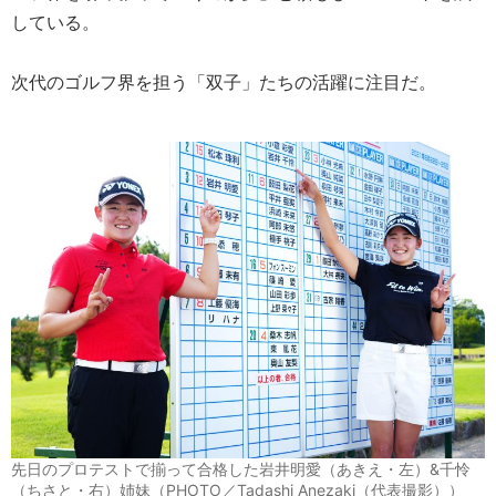
している。
次代のゴルフ界を担う「双子」たちの活躍に注目だ。
先日のプロテストで揃って合格した岩井明愛（あきえ・左）&千怜
（ちさと・右）姉妹（PHOTO／Tadashi Anezaki（代表撮影））