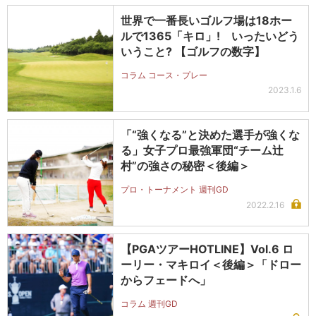
世界で一番長いゴルフ場は18ホー
ルで1365「キロ」! いったいどう
いうこと? 【ゴルフの数字】
コラム コース・プレー
2023.1.6
「“強くなる”と決めた選手が強くな
る」女子プロ最強軍団“チーム辻
村”の強さの秘密＜後編＞
プロ・トーナメント 週刊GD
2022.2.16
【PGAツアーHOTLINE】Vol.6 ロ
ーリー・マキロイ＜後編＞「ドロー
からフェードへ」
コラム 週刊GD