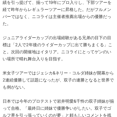
績を引っ提げて、揃って19年にプロ入りし、下部ツアーを
経て昨年からレギュラーツアーに昇格した。だがフルメン
バーではなく、ニコライは主催者推薦出場からの優勝だっ
た。
ジュニアライダーカップの出場経験がある兄弟の目下の目
標は「2人で2年後のライダーカップに出て勝ちまくる」こ
と。次回の開催地はイタリア。ニコライにとってゲンのい
い場所で晴れ舞台入りを目指す。
米女子ツアーではジェシカ&ネリー・コルダ姉妹が開幕から
2連続優勝して話題になったが、双子の連勝となると世界で
も例がない。
日本では今年のプロテストで岩井明愛&千怜の双子姉妹が揃
って合格。「最終日に姉妹で優勝争いがしたい。双子でゴ
ルフ界を引っ張っていくのが夢」と頼もしいコメントを残