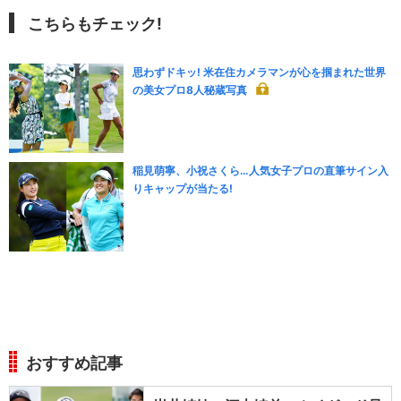
こちらもチェック!
思わずドキッ! 米在住カメラマンが心を掴まれた世界
の美女プロ8人秘蔵写真
稲見萌寧、小祝さくら…人気女子プロの直筆サイン入
りキャップが当たる!
おすすめ記事