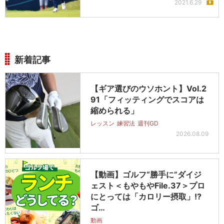
2021.6.29
新着記事
【ギア選びのウソホント】Vol.2
91「フィッティングでスコアは
縮められる」
レッスン
練習法
週刊GD
2026.08.09
【動画】ゴルフ“勝手に”ダイジ
ェスト＜もやもやFile.37＞プロ
にとっては「カロリー摂取」!?
ゴ…
動画