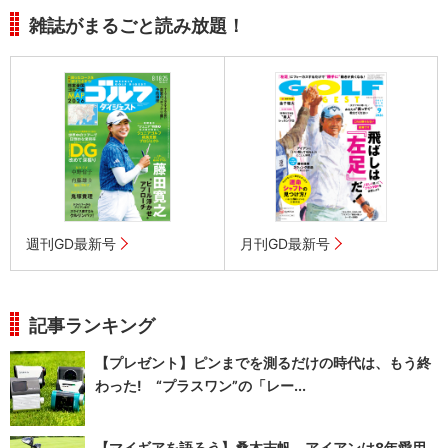
雑誌がまるごと読み放題！
週刊GD最新号
月刊GD最新号
記事ランキング
【プレゼント】ピンまでを測るだけの時代は、もう終
わった! “プラスワン”の「レー...
【マイギアを語ろう】桑木志帆 アイアンは8年愛用