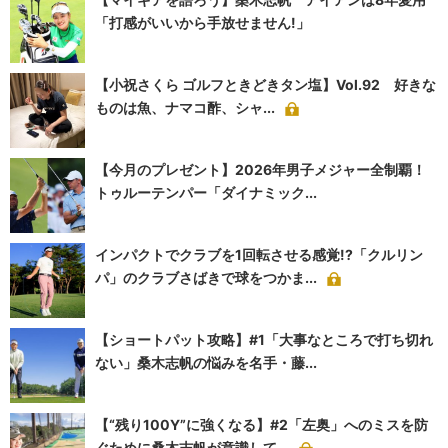
「打感がいいから手放せません!」
【小祝さくら ゴルフときどきタン塩】Vol.92 好きな
ものは魚、ナマコ酢、シャ...
【今月のプレゼント】2026年男子メジャー全制覇！
トゥルーテンパー「ダイナミック...
インパクトでクラブを1回転させる感覚!?「クルリン
パ」のクラブさばきで球をつかま...
【ショートパット攻略】#1「大事なところで打ち切れ
ない」桑木志帆の悩みを名手・藤...
【“残り100Y”に強くなる】#2「左奥」へのミスを防
ぐために桑木志帆が意識して...