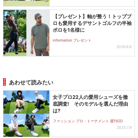
【プレゼント】軸が整う！トッププ
ロも愛用するデサントゴルフの半袖
ポロを1名様に
information プレゼント
2026.8.8
あわせて読みたい
女子プロ22人の愛用シューズを徹
底調査! そのモデルを選んだ理由
は?
ファッション プロ・トーナメント 週刊GD
2025.7.9