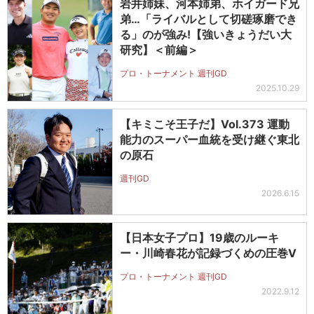
岩井姉妹、河本姉弟、ホイガード兄
弟…「ライバルとして切磋琢磨でき
る」のが強み!【強いきょうだい大
研究】＜前編＞
プロ・トーナメント 週刊GD
2025.10.29
【キミこそ王子だ】Vol.373 運動
能力のスーパー血統を受け継ぐ東北
の原石
週刊GD
2026.6.15
【日本女子プロ】19歳のルーキ
ー・川崎春花が記録づくめの圧巻V
プロ・トーナメント 週刊GD
2022.9.12