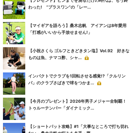
【プレゼント】ピンまでを測るだけの時代は、もう終
わった! “プラスワン”の「レー...
【マイギアを語ろう】桑木志帆 アイアンは8年愛用
「打感がいいから手放せません!」
【小祝さくら ゴルフときどきタン塩】Vol.92 好きな
ものは魚、ナマコ酢、シャ...
インパクトでクラブを1回転させる感覚!?「クルリン
パ」のクラブさばきで球をつかま...
【今月のプレゼント】2026年男子メジャー全制覇！
トゥルーテンパー「ダイナミック...
【ショートパット攻略】#1「大事なところで打ち切れ