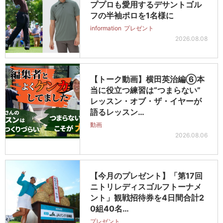
ププロも愛用するデサントゴル
フの半袖ポロを1名様に
information
プレゼント
2026.08.08
【トーク動画】横田英治編⑥本
当に役立つ練習は“つまらない”
レッスン・オブ・ザ・イヤーが
語るレッスン…
動画
2026.08.06
【今月のプレゼント】「第17回
ニトリレディスゴルフトーナメ
ント」観戦招待券を4日間合計2
0組40名…
プレゼント