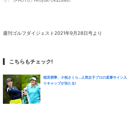
ウ」（PHOTO／Hiroyuki Okazawa）
週刊ゴルフダイジェスト2021年9月28日号より
こちらもチェック!
稲見萌寧、小祝さくら…人気女子プロの直筆サイン入
りキャップが当たる!