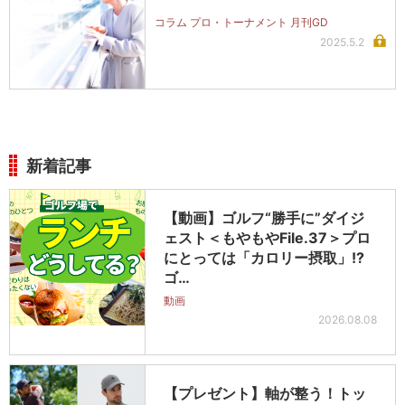
コラム プロ・トーナメント 月刊GD
2025.5.2
新着記事
【動画】ゴルフ“勝手に”ダイジ
ェスト＜もやもやFile.37＞プロ
にとっては「カロリー摂取」!?
ゴ…
動画
2026.08.08
【プレゼント】軸が整う！トッ