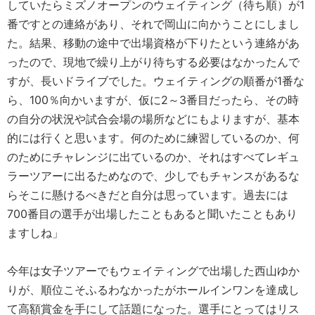
していたらミズノオープンのウェイティング（待ち順）が1
番ですとの連絡があり、それで岡山に向かうことにしまし
た。結果、移動の途中で出場資格が下りたという連絡があ
ったので、現地で繰り上がり待ちする必要はなかったんで
すが、長いドライブでした。ウェイティングの順番が1番な
ら、100％向かいますが、仮に2～3番目だったら、その時
の自分の状況や試合会場の場所などにもよりますが、基本
的には行くと思います。何のために練習しているのか、何
のためにチャレンジに出ているのか、それはすべてレギュ
ラーツアーに出るためなので、少しでもチャンスがあるな
らそこに懸けるべきだと自分は思っています。過去には
700番目の選手が出場したこともあると聞いたこともあり
ますしね」
今年は女子ツアーでもウェイティングで出場した西山ゆか
りが、順位こそふるわなかったがホールインワンを達成し
て高額賞金を手にして話題になった。選手にとってはリス