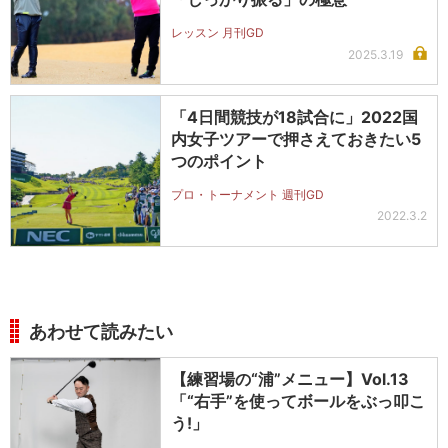
レッスン 月刊GD
2025.3.19
「4日間競技が18試合に」2022国
内女子ツアーで押さえておきたい5
つのポイント
プロ・トーナメント 週刊GD
2022.3.2
あわせて読みたい
【練習場の“浦”メニュー】Vol.13
「“右手”を使ってボールをぶっ叩こ
う!」