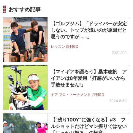
おすすめ記事
【ゴルフジム】「ドライバーが安定
しない。トップが浅いのが原因だと
思うのですが……」
レッスン 週刊GD
2021.9.11
【マイギアを語ろう】桑木志帆 ア
イアンは8年愛用「打感がいいから
手放せません!」
ギア プロ・トーナメント 月刊GD
2024.8.30
【“残り100Y”に強くなる】#3 フ
ルショットだけどマン振りではない
「しっかり振る」の極意