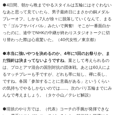
●4日間、朝から晩までやるスタイルは五輪にはそぐわない
なあと思って見ていたら、男子最終日にまさかの銅メダル
プレーオフ。しかも7人が徐々に脱落していくなんて、まる
で「ゴルフサバイバル」みたいで興奮! そこが一番面白か
ったのに、途中でNHKの中継が終わりスタジオトークに切
り替わった際は心底驚いた。（40代女性／東京都）
●
本当に強いやつを決めるのか、4年に1回のお祭りか、ま
だ指針は決まってないようですね
。案として考えられるの
は、プロとアマ混合の国別対抗の団体戦。あとは60人によ
るマッチプレーも手ですが、どれも帯に短し、襷に長し、
ですね。各国「参加することに意義がある」というくらい
の気持ちでやるしかないのでは……。次のパリ五輪までにみ
んなで考えましょう。（タケ小山／テレビ解説）
●現状のやり方では、（代表）コーチの手腕が発揮できな