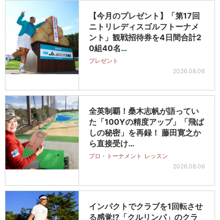
【今月のプレゼント】「第17回
ニトリレディスゴルフトーナメ
ント」観戦招待券を4日間合計2
0組40名…
プレゼント
2026.08.06
全英制覇！桑木志帆が語ってい
た「100Yの精度アップ」「飛ば
しの秘密」を再録！ 藤田寛之か
ら直接受け…
プロ・トーナメント
レッスン
2026.08.06
インパクトでクラブを1回転させ
る感覚!?「クルリンパ」のクラ