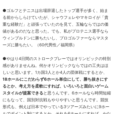
●ゴルフとテニスは出場辞退したトップ選手が多く、始ま
る前からしらけていたが、シャウフェレやマキロイが「貴
重な経験だ」と頑張っていたのを見て、五輪ならではの価
値があるのだなと思った。でも、私がプロテニス選手なら
ウィンブルドンに勝ちたいし、プロゴルファーならマスタ
ーズに勝ちたい。（60代男性／福岡県）
●やはり4日間のストロークプレーではオリンピックの特別
感がありませんね。何かオリンピックならではの工夫はほ
しいと思います。1カ国3人とか4人の団体戦にするとか、
18ホールにこだわらず6ホール単位にして、勝ち抜きにす
るとか、考え方を柔軟にすれば、いろいろと面白いゲーム
スタイルが提案できる
と思うんです。6ホールなら時間短縮
にもなって、国別対抗戦もやりやすいと思うんです。競技
形式も、例えば日本でやっている3ツアーズみたいに9ホー
ルでポイント制にするとか。それを6ホールにすれば、かな