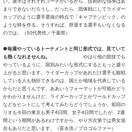
い。選手はそれぞれコーチがいるから、技術的な指導はあ
まりできないだろうし。だったら、団体戦にしてライダー
カップのように選手選抜の時点で「キャプテンピック」の
ような枠を作る。そうすれば、辞退する選手もいなくなる
のでは。（50代男性／千葉県）
●
毎週やっているトーナメントと同じ形式では、見ていて
も熱くなれませんね。
やはり他の競技でも
やっているように、国別みたいな形式にするともっと盛り
上がると思います。ライダーカップがあれだけ選手も観戦
している人も熱狂できるのは、国とか地域を代表している
からだと思うんです。ああいうフォーマットが可能かどう
かわかりませんけど、ライダーカップとかワールドカップ
などをヒントにして考えてみたらどうでしょうか。前回の
リオも今回の東京も男子4日間、女子4日間でしたが、2週
間という期間があるわけですから、やり方次第では男女混
合もありだと思います。（富永浩／プロゴルファー）