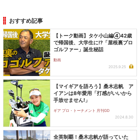
おすすめ記事
【トーク動画】タケ小山編④42歳
で帰国後、大学生に!?「屋根裏プロ
ゴルファー」誕生秘話
動画
2025.9.25
【マイギアを語ろう】桑木志帆 ア
イアンは8年愛用「打感がいいから
手放せません!」
ギア プロ・トーナメント 月刊GD
2024.8.30
全英制覇！桑木志帆が語っていた