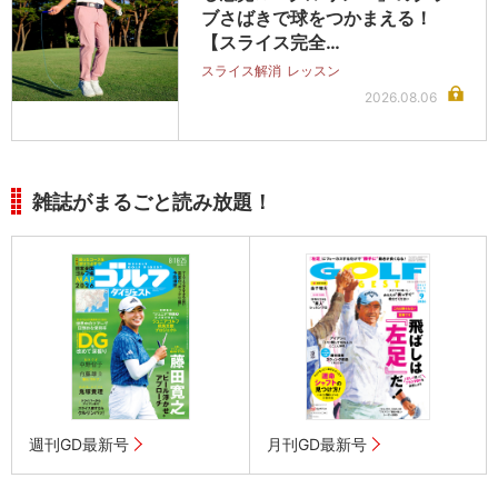
ブさばきで球をつかまえる！
【スライス完全…
スライス解消
レッスン
2026.08.06
雑誌がまるごと読み放題！
週刊GD最新号
月刊GD最新号