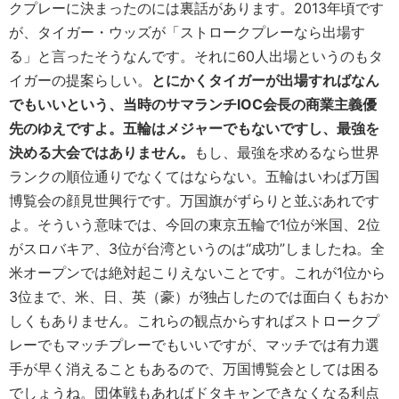
クプレーに決まったのには裏話があります。2013年頃です
が、タイガー・ウッズが「ストロークプレーなら出場す
る」と言ったそうなんです。それに60人出場というのもタ
イガーの提案らしい。
とにかくタイガーが出場すればなん
でもいいという、当時のサマランチIOC会長の商業主義優
先のゆえですよ。五輪はメジャーでもないですし、最強を
決める大会ではありません。
もし、最強を求めるなら世界
ランクの順位通りでなくてはならない。五輪はいわば万国
博覧会の顔見世興行です。万国旗がずらりと並ぶあれです
よ。そういう意味では、今回の東京五輪で1位が米国、2位
がスロバキア、3位が台湾というのは“成功”しましたね。全
米オープンでは絶対起こりえないことです。これが1位から
3位まで、米、日、英（豪）が独占したのでは面白くもおか
しくもありません。これらの観点からすればストロークプ
レーでもマッチプレーでもいいですが、マッチでは有力選
手が早く消えることもあるので、万国博覧会としては困る
でしょうね。団体戦もあればドタキャンできなくなる利点