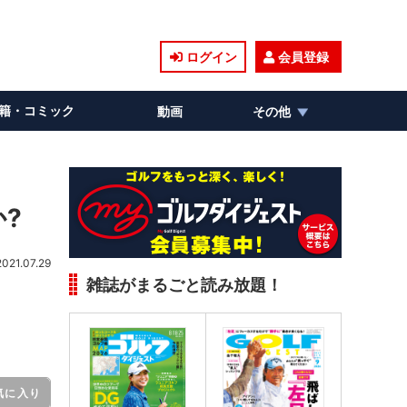
ログイン
会員登録
籍・コミック
動画
その他
?
2021.07.29
雑誌がまるごと読み放題！
気に入り