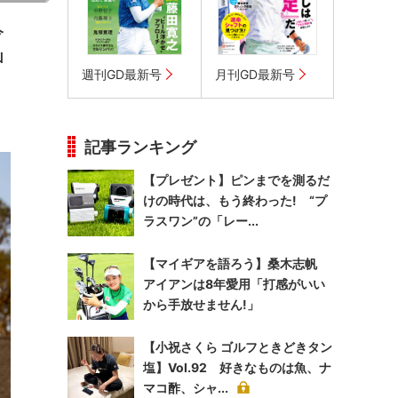
今
山
週刊GD最新号
月刊GD最新号
。
記事ランキング
【プレゼント】ピンまでを測るだ
けの時代は、もう終わった! “プ
ラスワン”の「レー...
【マイギアを語ろう】桑木志帆
アイアンは8年愛用「打感がいい
から手放せません!」
【小祝さくら ゴルフときどきタン
塩】Vol.92 好きなものは魚、ナ
マコ酢、シャ...