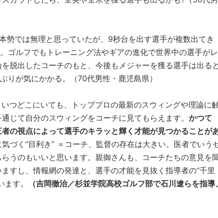
日本勢では無理と思っていたが、9秒台を出す選手が複数出てき
る。ゴルフでもトレーニング法やギアの進化で世界中の選手がレ
論を脱出したコーチのもと、今後もメジャーを獲る選手は出る
”ぶりが気にかかる。（70代男性・鹿児島県）
、いつどこにいても、トッププロの最新のスウィングや理論に
を通じて自分のスウィングをコーチに見てもらえます。
かつて
三者の視点によって選手のキラッと輝く才能が見つかることが
気づく“目利き” ＝コーチ、監督の存在は大きい。医者でいう
もらうのもいいと思います。親御さんも、コーチたちの意見を
ますし、情報網の発達と、選手の才能を見抜く指導者の“千里
います。
（吉岡徹治／杉並学院高校ゴルフ部で石川遼らを指導