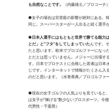
も自然なことです。
（内藤雄士／プロコーチ
●女子の場合は宮里藍の影響が絶対にある。
同じ。スーパースターが一人出ると続く選手が
●
日本人選手にはもともと世界で勝てる能力
とだ」と“フタ”をしてしまっていた
んです。
たと思います。欧米でプロゴルファーになっ
とだとは思っていません。メジャーに出場す
す。日本でプロテストに合格した若者は日本
じです。インターネットで情報がたくさん入
のだと思います。（水巻善典／プロゴルファ
●現在の女子ゴルフの人気ぶりを見ていると
は女子が“稼げる”数少ないプロスポーツ。今
代男性・千葉県）