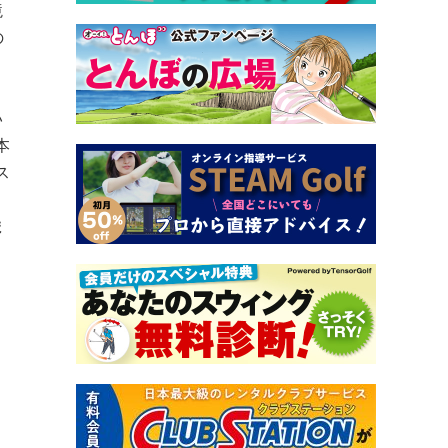
境
の
い
本
ス
ま