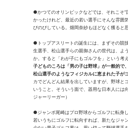
●かつてのオリンピックなどでは、それこそ“
かったけれど、最近の若い選手にそんな雰囲
びのびしている。畑岡奈紗もほどなく獲ると思
●トップアスリートの誕生には、まずその競
生選手、松山選手らの親御さんの世代は、よ
か。すると「わが子にもゴルフを」という考
子どものころは「男の子は野球」が一般的で
松山選手のようなフィジカルに恵まれた子が
カでどんどん結果を出していますが、野球と
いうこと。そういう面で、器用な日本人には
ジャーリーガー）
●ジャンボ尾崎はプロ野球からゴルフに転身
若いうちにゴルフに転向すれば、新たなジャ
少ない男子ゴルフ界は、思い切って野球選手を