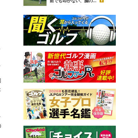
前でも叩かない、脳の...
と
こ
っ
こ
同
た
フ
0