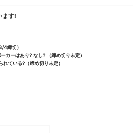
ます!
/4締切）
カーはあり? なし? （締め切り未定）
られている?（締め切り未定）