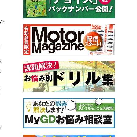
の
笹
う
が
は
リ
と
メ
、
が