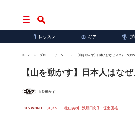
レッスン
ギア
プ
ホーム
プロ・トーナメント
【山を動かす】日本人はなぜメジャーで勝
【山を動かす】日本人はなぜ
山を動かす
KEYWORD
メジャー
松山英樹
渋野日向子
笹生優花