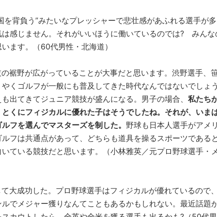
国を背負う”みたいなプレッシャーで悲壮感があふれる選手が多
気は感じません。それがいいほうに働いているのでは? みんな
います。（60代男性・北海道）
技の裾野が広がっていることが大事だと思います。渋野選手、
うやくゴルフが一般にも普及してきた時代なんではないでしょ
えも出てきてジュニア競技が盛んになる。男子の場合、
私たち
、とくにフィジカルに優れた子はそうでしたね。それが、いま
ゴルフを選んでマスターズを制した。
野球も日本人選手がアメ
ゴルフは共通点があって、どちらも道具を操るスポーツである
向いている競技だと思います。（小林雅英／元プロ野球選手・
して大成功した。プロ野球選手はフィジカルが優れているので
ンルでメジャー獲りなんてこともあるかもしれない。最近話題
スカウトしたら、全英や全米を獲る選手も出るかも?（50代男