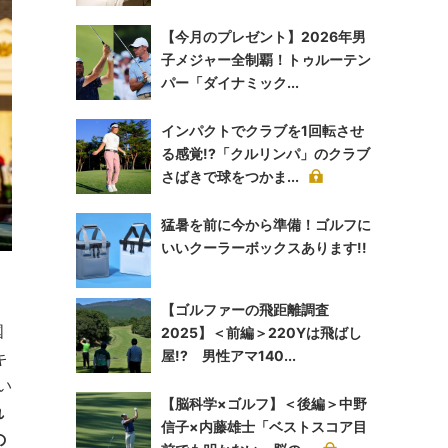
【今月のプレゼント】2026年男
子メジャー全制覇！トゥルーテン
パー「ダイナミック...
インパクトでクラブを1回転させ
る感覚!?「クルリンパ」のクラブ
さばきで球をつかま...
猛暑を前に今から準備！ゴルフに
いいクーラーボックスあります!!
【ゴルファーの飛距離調査
国
2025】＜前編＞220Yは飛ばし
屋!? 男性アマ140...
キ
い
【脳科学×ゴルフ】＜後編＞中野
れ
信子×内藤雄士「ベストスコア目
の