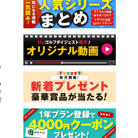
と
触
あ
セ
聞
、