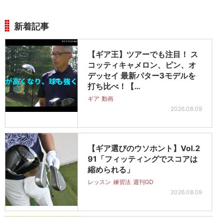
新着記事
【ギア王】ツアーでも注目！ ス
コッティキャメロン、ピン、オ
デッセイ 最新パター3モデルを
打ち比べ！【…
ギア
動画
2026.08.09
【ギア選びのウソホント】Vol.2
91「フィッティングでスコアは
縮められる」
レッスン
練習法
週刊GD
2026.08.09