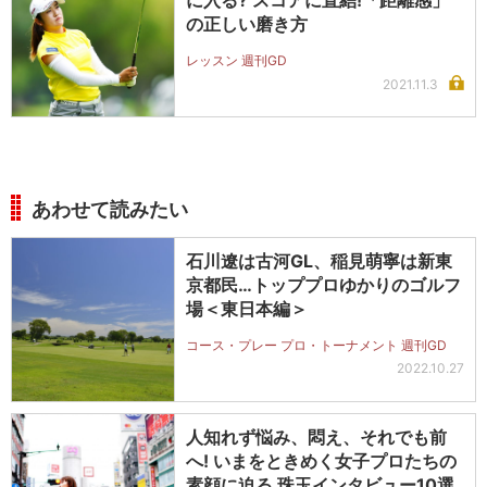
の正しい磨き方
レッスン 週刊GD
2021.11.3
あわせて読みたい
石川遼は古河GL、稲見萌寧は新東
京都民…トッププロゆかりのゴルフ
場＜東日本編＞
コース・プレー プロ・トーナメント 週刊GD
2022.10.27
人知れず悩み、悶え、それでも前
へ! いまをときめく女子プロたちの
素顔に迫る 珠玉インタビュー10選