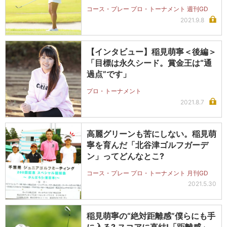
コース・プレー プロ・トーナメント 週刊GD
2021.9.8
【インタビュー】稲見萌寧＜後編＞
「目標は永久シード。賞金王は“通
過点”です」
プロ・トーナメント
2021.8.7
高麗グリーンも苦にしない。稲見萌
寧を育んだ「北谷津ゴルフガーデ
ン」ってどんなとこ?
コース・プレー プロ・トーナメント 月刊GD
2021.5.30
稲見萌寧の“絶対距離感”僕らにも手
に入る? スコアに直結!「距離感」