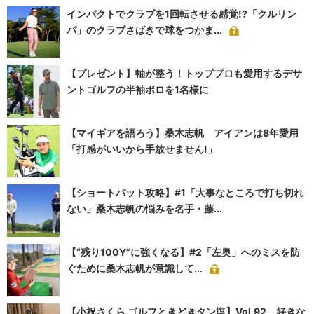
インパクトでクラブを1回転させる感覚!?「クルリン
パ」のクラブさばきで球をつかま...
【プレゼント】軸が整う！トッププロも愛用するデサ
ントゴルフの半袖ポロを1名様に
【マイギアを語ろう】桑木志帆 アイアンは8年愛用
「打感がいいから手放せません!」
【ショートパット攻略】#1「大事なところで打ち切れ
ない」桑木志帆の悩みを名手・藤...
【“残り100Y”に強くなる】#2「左奥」へのミスを防
ぐために桑木志帆が意識して...
【小祝さくら ゴルフときどきタン塩】Vol.92 好きな