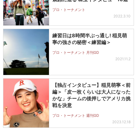
プロ・トーナメント
2022.3.10
練習日は8時間半ぶっ通し! 稲見萌
寧の強さの秘密＜練習編＞
プロ・トーナメント 月刊GD
2021.11.2
【独占インタビュー】稲見萌寧＜前
編＞「皮一枚くらいは大人になった
かな」チームの後押しでアメリカ挑
戦を決意
プロ・トーナメント 週刊GD
2023.12.18