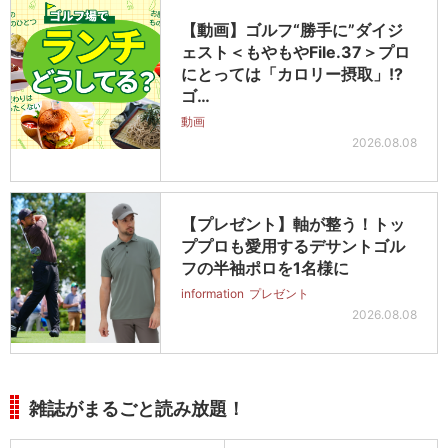
【動画】ゴルフ“勝手に”ダイジ
ェスト＜もやもやFile.37＞プロ
にとっては「カロリー摂取」!?
ゴ…
動画
2026.08.08
【プレゼント】軸が整う！トッ
ププロも愛用するデサントゴル
フの半袖ポロを1名様に
information
プレゼント
2026.08.08
雑誌がまるごと読み放題！