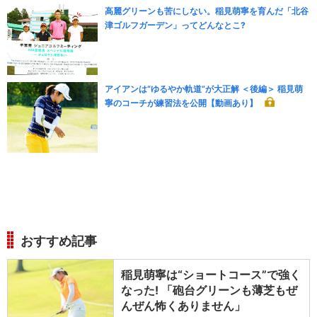
高麗グリーンも苦にしない。稲見萌寧を育んだ「北谷
津ゴルフガーデン」ってどんなとこ?
アイアンは“ゆるやか軌道”が大正解 ＜後編＞ 稲見萌
寧のコーチが練習法を公開【動画あり】
おすすめ記事
稲見萌寧は“ショートコース”で強く
なった! 「砲台グリーンも薄芝もぜ
んぜん怖くありません」