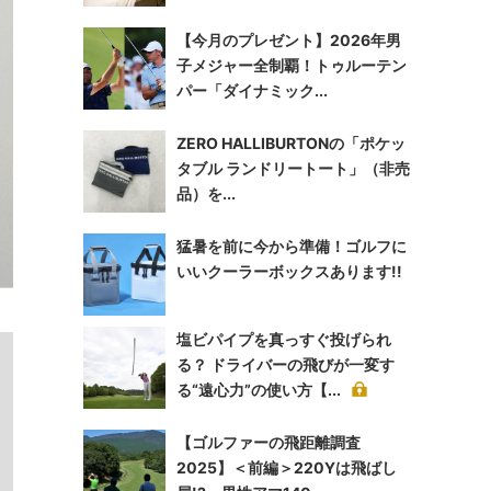
【今月のプレゼント】2026年男
子メジャー全制覇！トゥルーテン
パー「ダイナミック...
ZERO HALLIBURTONの「ポケッ
タブル ランドリートート」（非売
品）を...
猛暑を前に今から準備！ゴルフに
いいクーラーボックスあります!!
塩ビパイプを真っすぐ投げられ
る？ ドライバーの飛びが一変す
る“遠心力”の使い方【...
【ゴルファーの飛距離調査
2025】＜前編＞220Yは飛ばし