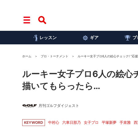
レッスン
ギア
プ
ホーム
プロ・トーナメント
ルーキー女子プロ6人の絵心チェック! “応
ルーキー女子プロ6人の絵心チ
描いてもらったら…
月刊ゴルフダイジェスト
KEYWORD
中村心
六車日那乃
女子プロ
平塚新夢
手束雅
西