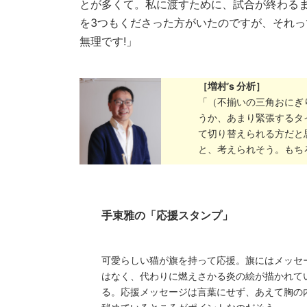
とが多くて。私に渡すために、試合が終わる
を3つもくださった方がいたのですが、それ
無理です!」
［増村’s 分析］
「（不揃いの三角おにぎ
うか、あまり緊張するタ
て切り替えられる方だと
と、考えられそう。もち
手束雅の「応援スタンプ」
可愛らしい猫が旗を持って応援。旗にはメッセ
はなく、代わりに燃えさかる炎の絵が描かれて
る。応援メッセージは言葉にせず、あえて胸の