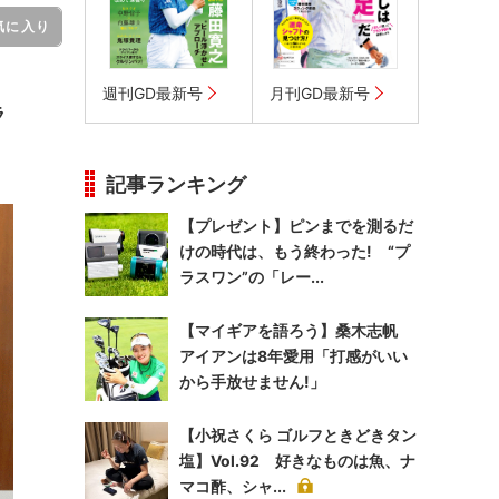
気に入り
週刊GD最新号
月刊GD最新号
ラ
記事ランキング
【プレゼント】ピンまでを測るだ
けの時代は、もう終わった! “プ
ラスワン”の「レー...
【マイギアを語ろう】桑木志帆
アイアンは8年愛用「打感がいい
から手放せません!」
【小祝さくら ゴルフときどきタン
塩】Vol.92 好きなものは魚、ナ
マコ酢、シャ...