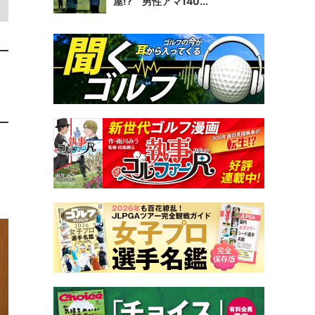
屋!? 男性アマ140...