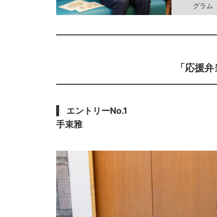
グラム「
「応援弁
エントリーNo.1
手束雅