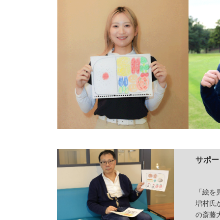
サポー
「絵を
増村氏
の斎藤