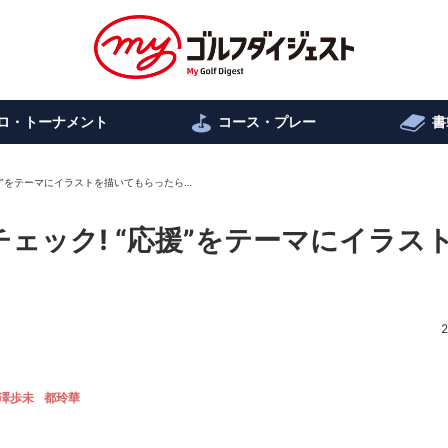
ロ・トーナメント
コース・プレー
書
援”をテーマにイラストを描いてもらったら…
ェック! “応援”をテーマにイラス
2
澤歩未
都玲華