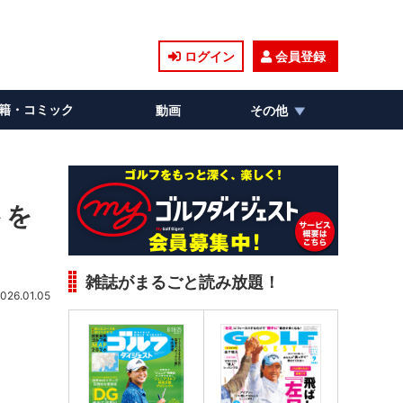
ログイン
会員登録
籍・コミック
動画
その他
トを
雑誌がまるごと読み放題！
026.01.05