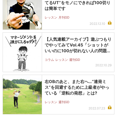
てるUT”をモノにできれば100切り
は簡単です
レッスン
月刊GD
2022.12.10
【人気連載アーカイブ】遊ぶつもり
でやってみてVol.45「ショットが
いいのに100が切れない人の問題…
コラム
レッスン
週刊GD
2022.10.29
右OBのあと、また右へ…“連発ミ
ス”を回避するために上級者がやっ
ている「逆転の発想」とは?
レッスン
週刊GD
2022.07.23