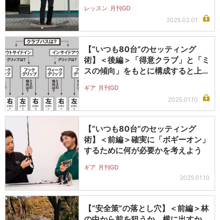
レッスン
月刊GD
2025.02.01
【“いつも80台”のセッティング
術】＜後編＞「得意クラブ」と「ミ
スの傾向」をもとに構成すると上手
くい…
ギア
月刊GD
2025.01.10
【“いつも80台”のセッティング
術】＜前編＞確実に「ボギーオン」
するために何が必要かを考えよう
ギア
月刊GD
2025.01.10
【“安全策”の落とし穴】＜前編＞林
の中から前を狙うか、横に出すか…