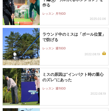
作る
レッスン
月刊GD
2025.02.06
ラウンド中のミスは「ボール位置」
で防げる
レッスン
週刊GD
2022.08.19
ミスの原因は“インパクト時の重心
のズレ”にあった
レッスン
週刊GD
2022.08.19