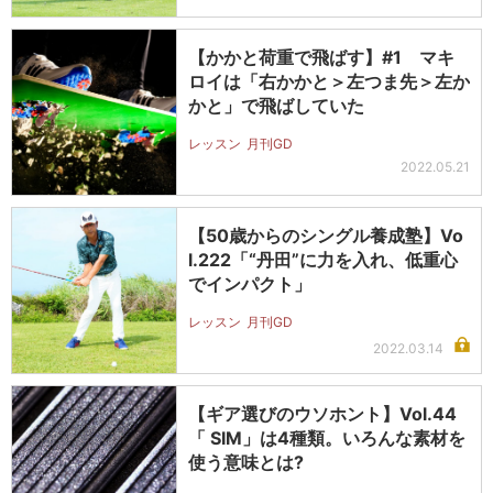
【かかと荷重で飛ばす】#1 マキ
ロイは「右かかと＞左つま先＞左か
かと」で飛ばしていた
レッスン
月刊GD
2022.05.21
【50歳からのシングル養成塾】Vo
l.222「“丹田”に力を入れ、低重心
でインパクト」
レッスン
月刊GD
2022.03.14
【ギア選びのウソホント】Vol.44
「 SIM」は4種類。いろんな素材を
使う意味とは?