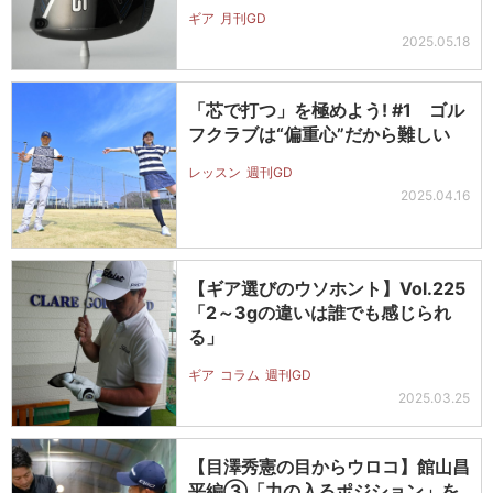
ギア
月刊GD
2025.05.18
「芯で打つ」を極めよう! #1 ゴル
フクラブは“偏重心”だから難しい
レッスン
週刊GD
2025.04.16
【ギア選びのウソホント】Vol.225
「2～3gの違いは誰でも感じられ
る」
ギア
コラム
週刊GD
2025.03.25
【目澤秀憲の目からウロコ】館山昌
平編③「力の入るポジション」を