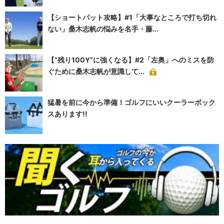
【ショートパット攻略】#1「大事なところで打ち切れ
ない」桑木志帆の悩みを名手・藤...
【“残り100Y”に強くなる】#2「左奥」へのミスを防
ぐために桑木志帆が意識して...
猛暑を前に今から準備！ゴルフにいいクーラーボック
スあります!!