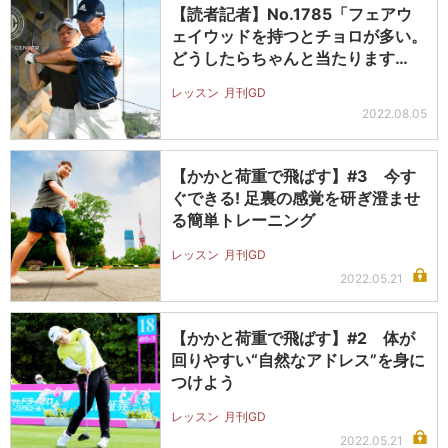
【読者記者】No.1785「フェアウ
ェイウッドを持つとチョロが多い。
どうしたらちゃんと当たります
か?…
レッスン
月刊GD
2022.08.05
【かかと荷重で飛ばす】#3 今す
ぐできる! 足裏の感覚を研ぎ澄ませ
る簡単トレーニング
レッスン
月刊GD
2022.05.21
【かかと荷重で飛ばす】#2 体が
回りやすい“自然なアドレス”を身に
つけよう
レッスン
月刊GD
2022.05.21