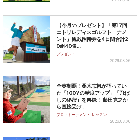
【今月のプレゼント】「第17回
ニトリレディスゴルフトーナメ
ント」観戦招待券を4日間合計2
0組40名…
プレゼント
2026.08.06
全英制覇！桑木志帆が語ってい
た「100Yの精度アップ」「飛ば
しの秘密」を再録！ 藤田寛之か
ら直接受け…
プロ・トーナメント
レッスン
2026.08.06