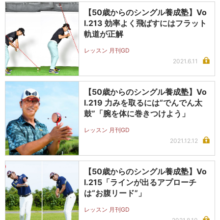
【50歳からのシングル養成塾】Vo
l.213 効率よく飛ばすにはフラット
軌道が正解
レッスン 月刊GD
2021.6.11
【50歳からのシングル養成塾】Vo
l.219 力みを取るには“でんでん太
鼓”「腕を体に巻きつけよう」
レッスン 月刊GD
2021.12.12
【50歳からのシングル養成塾】Vo
l.215「ラインが出るアプローチ
は“お腹リード”」
レッスン 月刊GD