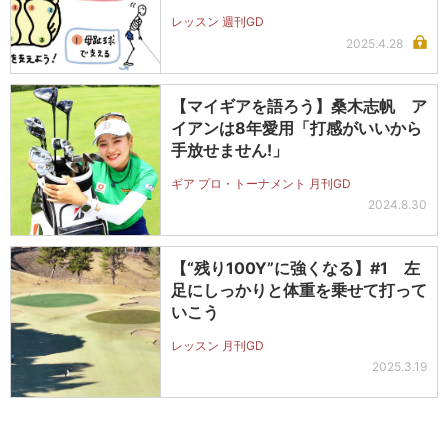
レッスン 週刊GD
2025.4.28
【マイギアを語ろう】桑木志帆 ア
イアンは8年愛用「打感がいいから
手放せません!」
ギア プロ・トーナメント 月刊GD
2024.8.30
【“残り100Y”に強くなる】#1 左
足にしっかりと体重を乗せて打って
いこう
レッスン 月刊GD
2025.3.19