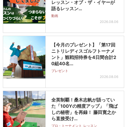
レッスン・オブ・ザ・イヤーが
語るレッスン…
動画
2026.08.06
【今月のプレゼント】「第17回
ニトリレディスゴルフトーナメ
ント」観戦招待券を4日間合計2
0組40名…
プレゼント
2026.08.06
全英制覇！桑木志帆が語ってい
た「100Yの精度アップ」「飛ば
しの秘密」を再録！ 藤田寛之か
ら直接受け…
プロ・トーナメント
レッスン