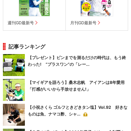
週刊GD最新号
月刊GD最新号
記事ランキング
【プレゼント】ピンまでを測るだけの時代は、もう終
わった! “プラスワン”の「レー...
【マイギアを語ろう】桑木志帆 アイアンは8年愛用
「打感がいいから手放せません!」
【小祝さくら ゴルフときどきタン塩】Vol.92 好きな
ものは魚、ナマコ酢、シャ...