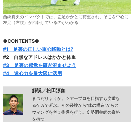
西郷真央のインパクトでは、左足かかとに荷重され、そこを中心に
左足（左腰）が回転しているのがわかる
●CONTENTS●
#1 足裏の正しい重心移動とは?
#2 自然なアドレスはかかと体重
#3
足裏の感覚を研ぎ澄ませよう
#4 遠心力を最大限に活用
解説／松田涼伽
まつだりょうか。ツアープロを目指すも度重な
るケガで断念。その経験から“体の構造”からス
ウィングを考え指導を行う。姿勢調整師の資格
を持つ