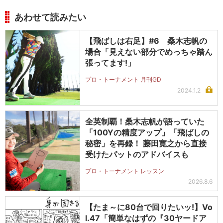
あわせて読みたい
【飛ばしは右足】#6 桑木志帆の
場合「見えない部分でめっちゃ踏ん
張ってます!」
プロ・トーナメント 月刊GD
2024.1.2
全英制覇！桑木志帆が語っていた
「100Yの精度アップ」「飛ばしの
秘密」を再録！ 藤田寛之から直接
受けたパットのアドバイスも
プロ・トーナメント レッスン
2026.8.6
【たま～に80台で回りたいッ!】Vo
l.47「簡単なはずの『30ヤードア