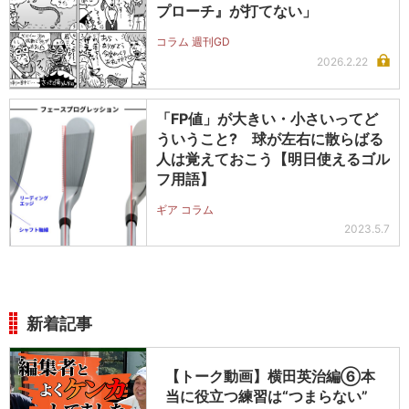
プローチ』が打てない」
コラム 週刊GD
2026.2.22
「FP値」が大きい・小さいってど
ういうこと? 球が左右に散らばる
人は覚えておこう【明日使えるゴル
フ用語】
ギア コラム
2023.5.7
新着記事
【トーク動画】横田英治編⑥本
当に役立つ練習は“つまらない”