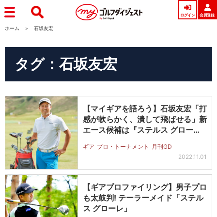
ログイン
会員登録
ホーム
石坂友宏
タグ：石坂友宏
【マイギアを語ろう】石坂友宏「打
感が軟らかく、潰して飛ばせる」新
エース候補は『ステルス グロー
レ』
ギア
プロ・トーナメント
月刊GD
2022.11.01
【ギアプロファイリング】男子プロ
も太鼓判! テーラーメイド「ステル
ス グローレ」