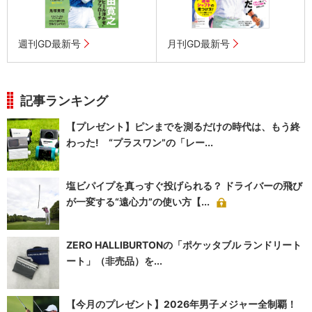
週刊GD最新号
月刊GD最新号
記事ランキング
【プレゼント】ピンまでを測るだけの時代は、もう終
わった! “プラスワン”の「レー...
塩ビパイプを真っすぐ投げられる？ ドライバーの飛び
が一変する“遠心力”の使い方【...
ZERO HALLIBURTONの「ポケッタブル ランドリート
ート」（非売品）を...
【今月のプレゼント】2026年男子メジャー全制覇！