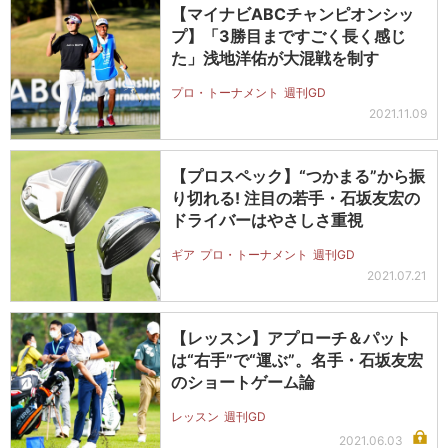
【マイナビABCチャンピオンシッ
プ】「3勝目まですごく長く感じ
た」浅地洋佑が大混戦を制す
プロ・トーナメント
週刊GD
2021.11.09
【プロスペック】“つかまる”から振
り切れる! 注目の若手・石坂友宏の
ドライバーはやさしさ重視
ギア
プロ・トーナメント
週刊GD
2021.07.21
【レッスン】アプローチ＆パット
は“右手”で“運ぶ”。名手・石坂友宏
のショートゲーム論
レッスン
週刊GD
2021.06.03