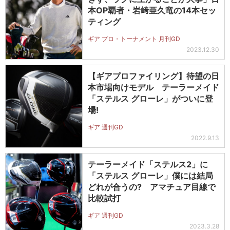
本OP覇者・岩﨑亜久竜の14本セッ
ティング
ギア プロ・トーナメント 月刊GD
2023.12.30
【ギアプロファイリング】待望の日
本市場向けモデル テーラーメイド
「ステルス グローレ」がついに登
場!
ギア 週刊GD
2022.9.13
テーラーメイド「ステルス2」に
「ステルス グローレ」僕には結局
どれが合うの? アマチュア目線で
比較試打
ギア 週刊GD
2023.3.28