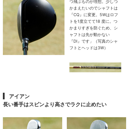
つ飛ぶものが理想。少しつ
かまえたいのでシャフトは
『CQ』に変更。5Wはロフ
トを1度立てて18 度に。つ
かまりすぎを防ぐため、シ
ャフトは先が動かない
『DI』です」（写真のシャ
フトとヘッドは3W）
アイアン
長い番手はスピンより高さでラクに止めたい