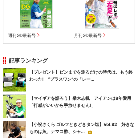
週刊GD最新号
月刊GD最新号
記事ランキング
【プレゼント】ピンまでを測るだけの時代は、もう終
わった! “プラスワン”の「レー...
【マイギアを語ろう】桑木志帆 アイアンは8年愛用
「打感がいいから手放せません!」
【小祝さくら ゴルフときどきタン塩】Vol.92 好きな
ものは魚、ナマコ酢、シャ...