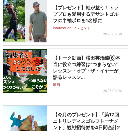
【プレゼント】軸が整う！トッ
ププロも愛用するデサントゴル
フの半袖ポロを1名様に
information
プレゼント
2026.08.08
【トーク動画】横田英治編⑥本
当に役立つ練習は“つまらない”
レッスン・オブ・ザ・イヤーが
語るレッスン…
動画
2026.08.06
【今月のプレゼント】「第17回
ニトリレディスゴルフトーナメ
ント」観戦招待券を4日間合計2