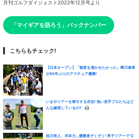
月刊ゴルフダイジェスト2022年12月号より
「マイギアを語ろう」バックナンバー
こちらもチェック!
【日本オープン】「観客を沸かせたかった」蟬川泰果
が95年ぶりのアマチュア優勝!
いまやツアーを牽引する存在! 強い若手プロたちはど
んな練習しているの?
桂川有人、河本力…優勝者ぞくぞく! 男子ツアーで“Z