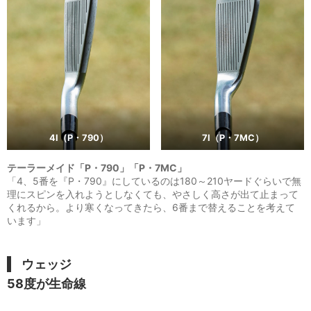
4I（P・790）
7I（P・7MC）
テーラーメイド「P・790」「P・7MC」
「4、5番を『P・790』にしているのは180～210ヤードぐらいで無
理にスピンを入れようとしなくても、やさしく高さが出て止まって
くれるから。より寒くなってきたら、6番まで替えることを考えて
います」
ウェッジ
58度が生命線