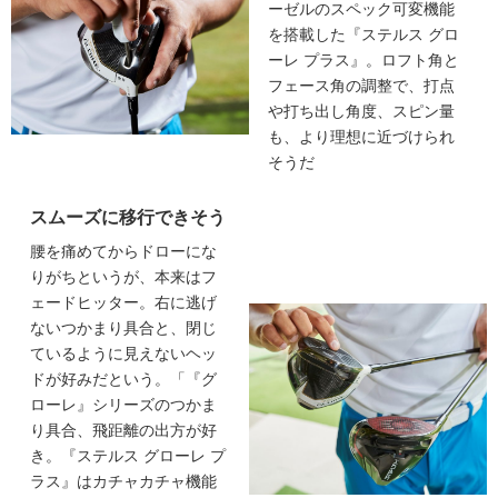
ーゼルのスペック可変機能
を搭載した『ステルス グロ
ーレ プラス』。ロフト角と
フェース角の調整で、打点
や打ち出し角度、スピン量
も、より理想に近づけられ
そうだ
スムーズに移行できそう
腰を痛めてからドローにな
りがちというが、本来はフ
ェードヒッター。右に逃げ
ないつかまり具合と、閉じ
ているように見えないヘッ
ドが好みだという。「『グ
ローレ』シリーズのつかま
り具合、飛距離の出方が好
き。『ステルス グローレ プ
ラス』はカチャカチャ機能