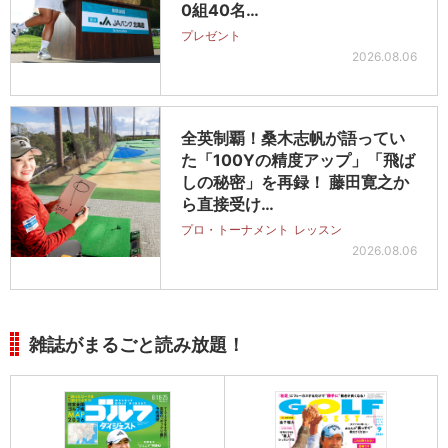
0組40名…
プレゼント
2026.08.06
全英制覇！桑木志帆が語ってい
た「100Yの精度アップ」「飛ば
しの秘密」を再録！ 藤田寛之か
ら直接受け…
プロ・トーナメント
レッスン
2026.08.06
雑誌がまるごと読み放題！