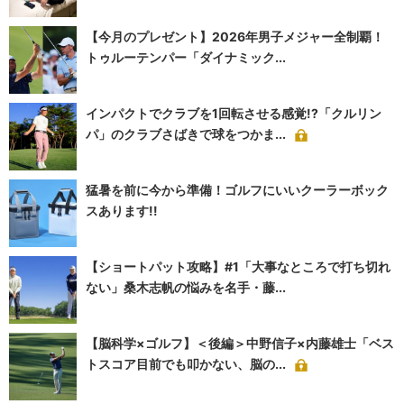
【今月のプレゼント】2026年男子メジャー全制覇！
トゥルーテンパー「ダイナミック...
インパクトでクラブを1回転させる感覚!?「クルリン
パ」のクラブさばきで球をつかま...
猛暑を前に今から準備！ゴルフにいいクーラーボック
スあります!!
【ショートパット攻略】#1「大事なところで打ち切れ
ない」桑木志帆の悩みを名手・藤...
【脳科学×ゴルフ】＜後編＞中野信子×内藤雄士「ベス
トスコア目前でも叩かない、脳の...