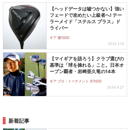
【ヘッドデータは嘘つかない】強い
フェードで攻めたい上級者へ! テー
ラーメイド「ステルス プラス」ド
ライバー
ギア 週刊GD
2022.3.19
【マイギアを語ろう】クラブ選びの
基準は「球を操れる」こと。日本オ
ープン覇者・岩﨑亜久竜の14本
ギア プロ・トーナメント 月刊GD
2024.4.27
新着記事