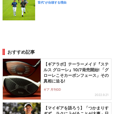
世代”が台頭する理由
おすすめ記事
【ギアラボ】テーラーメイド『ステ
ルス グローレ』10/7発売開始! 「グ
ローレこそカーボンフェース」その
真相に迫る!
ギア 月刊GD
2022.9.21
【マイギアを語ろう】「つかまりす
ぎず、ラクに上がることが大事」日