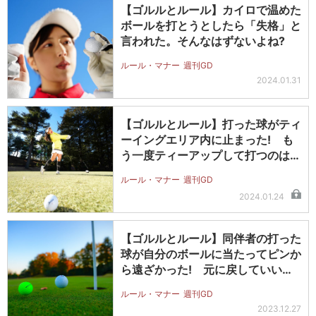
【ゴルルとルール】カイロで温めた
ボールを打とうとしたら「失格」と
言われた。そんなはずないよね?
ルール・マナー
週刊GD
2024.01.31
【ゴルルとルール】打った球がティ
ーイングエリア内に止まった! も
う一度ティーアップして打つのはダ
メ?
ルール・マナー
週刊GD
2024.01.24
【ゴルルとルール】同伴者の打った
球が自分のボールに当たってピンか
ら遠ざかった! 元に戻していいん
だっ…
ルール・マナー
週刊GD
2023.12.27