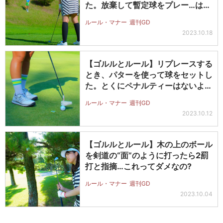
た。放棄して暫定球をプレー…は認
めら…
ルール・マナー
週刊GD
2023.10.18
【ゴルルとルール】リプレースする
とき、パターを使って球をセットし
た。とくにペナルティーはないよ
ね?
ルール・マナー
週刊GD
2023.10.12
【ゴルルとルール】木の上のボール
を剣道の“面”のように打ったら2罰
打と指摘…これってダメなの?
ルール・マナー
週刊GD
2023.10.04