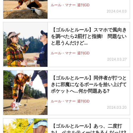
ルール・マナー
週刊GD
2024.04.03
【ゴルルとルール】スマホで風向き
を調べたら2罰打と指摘! 問題ない
と思うんだけど…
ルール・マナー
週刊GD
2024.03.27
【ゴルルとルール】同伴者が打つと
きに邪魔になるボールを拾い上げて
ポケットへ…何か問題ある?
ルール・マナー
週刊GD
2024.03.20
【ゴルルとルール】あっ、二度打
ち! ペナルティーはあるんだっけ?