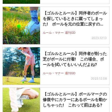
【ゴルルとルール】同伴者のボール
を探しているときに蹴ってしまっ
た! ボールを元の位置に戻すのは
誰がや…
ルール・マナー
週刊GD
2023.12.13
【ゴルルとルール】同伴者が削った
芝がボールに付着! この場合、ボ
ールを拭いてもいいんだよね?
ルール・マナー
週刊GD
2023.12.08
【ゴルルとルール】ボールマークの
修復中にカラーにあるボールを動か
しちゃった! これって罰はある?