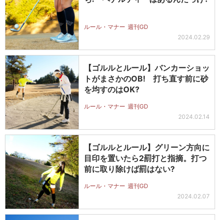
ルール・マナー
週刊GD
2024.02.29
【ゴルルとルール】バンカーショッ
トがまさかのOB! 打ち直す前に砂
を均すのはOK?
ルール・マナー
週刊GD
2024.02.14
【ゴルルとルール】グリーン方向に
目印を置いたら2罰打と指摘。打つ
前に取り除けば罰はない?
ルール・マナー
週刊GD
2024.02.07