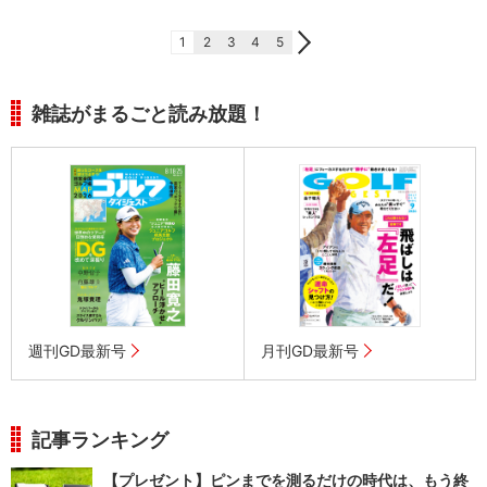
1
2
3
4
5
雑誌がまるごと読み放題！
週刊GD最新号
月刊GD最新号
記事ランキング
【プレゼント】ピンまでを測るだけの時代は、もう終