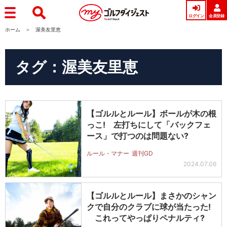
ログイン
会員登録
ホーム
渥美友里恵
タグ：渥美友里恵
【ゴルルとルール】ボールが木の根
っこ! 左打ちにして「バックフェ
ース」で打つのは問題ない?
ルール・マナー
週刊GD
2024.07.06
【ゴルルとルール】まさかのシャン
クで自分のクラブに球が当たった!
これってやっぱりペナルティ?