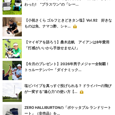
わった! “プラスワン”の「レー...
【小祝さくら ゴルフときどきタン塩】Vol.92 好きな
ものは魚、ナマコ酢、シャ...
【マイギアを語ろう】桑木志帆 アイアンは8年愛用
「打感がいいから手放せません!」
【今月のプレゼント】2026年男子メジャー全制覇！
トゥルーテンパー「ダイナミック...
塩ビパイプを真っすぐ投げられる？ ドライバーの飛び
が一変する“遠心力”の使い方【...
ZERO HALLIBURTONの「ポケッタブル ランドリート
ート」（非売品）を...