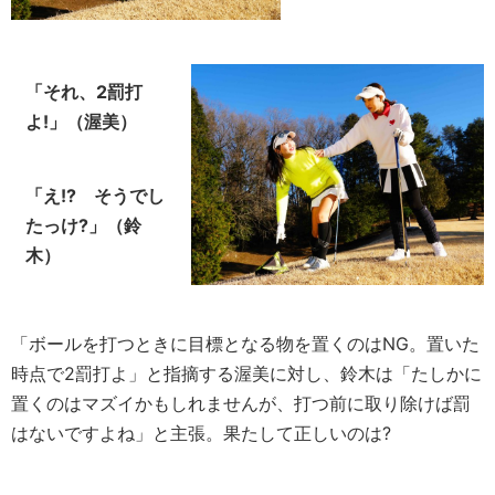
「それ、2罰打
よ!」（渥美）
「え!? そうでし
たっけ?」（鈴
木）
「ボールを打つときに目標となる物を置くのはNG。置いた
時点で2罰打よ」と指摘する渥美に対し、鈴木は「たしかに
置くのはマズイかもしれませんが、打つ前に取り除けば罰
はないですよね」と主張。果たして正しいのは?