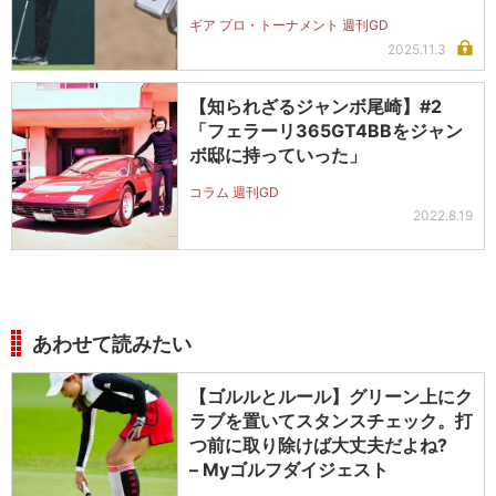
ギア プロ・トーナメント 週刊GD
2025.11.3
【知られざるジャンボ尾崎】#2
「フェラーリ365GT4BBをジャン
ボ邸に持っていった」
コラム 週刊GD
2022.8.19
あわせて読みたい
【ゴルルとルール】グリーン上にク
ラブを置いてスタンスチェック。打
つ前に取り除けば大丈夫だよね?
– Myゴルフダイジェスト