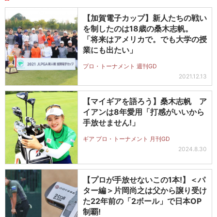
【加賀電子カップ】新人たちの戦い
を制したのは18歳の桑木志帆。
「将来はアメリカで。でも大学の授
業にも出たい」
プロ・トーナメント 週刊GD
2021.12.13
【マイギアを語ろう】桑木志帆 ア
イアンは8年愛用「打感がいいから
手放せません!」
ギア プロ・トーナメント 月刊GD
2024.8.30
【プロが手放せないこの1本!】＜パ
ター編＞片岡尚之は父から譲り受け
た22年前の「2ボール」で日本OP
制覇!