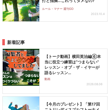
打と指摘…これってダメなの?
ルール・マナー 週刊GD
2023.10.4
新着記事
【トーク動画】横田英治編⑥本
当に役立つ練習は“つまらない”
レッスン・オブ・ザ・イヤーが
語るレッスン…
動画
2026.08.06
【今月のプレゼント】「第17回
ニトリレディスゴルフトーナメ