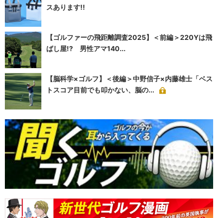
スあります!!
【ゴルファーの飛距離調査2025】＜前編＞220Yは飛
ばし屋!? 男性アマ140...
【脳科学×ゴルフ】＜後編＞中野信子×内藤雄士「ベス
トスコア目前でも叩かない、脳の...