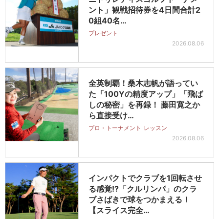
ント」観戦招待券を4日間合計2
0組40名…
プレゼント
2026.08.06
全英制覇！桑木志帆が語ってい
た「100Yの精度アップ」「飛ば
しの秘密」を再録！ 藤田寛之か
ら直接受け…
プロ・トーナメント
レッスン
2026.08.06
インパクトでクラブを1回転させ
る感覚!?「クルリンパ」のクラ
ブさばきで球をつかまえる！
【スライス完全…