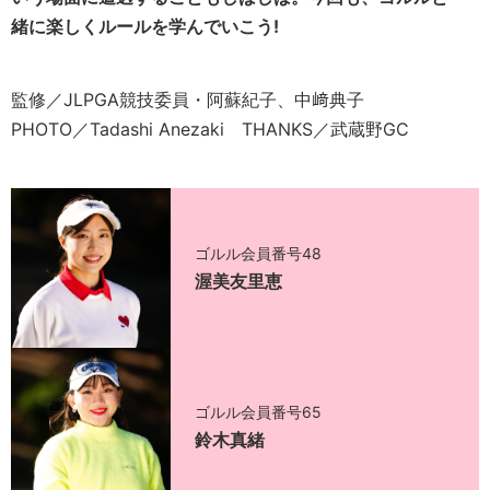
緒に楽しくルールを学んでいこう!
監修／JLPGA競技委員・阿蘇紀子、中﨑典子
PHOTO／Tadashi Anezaki THANKS／武蔵野GC
ゴルル会員番号48
渥美友里恵
ゴルル会員番号65
鈴木真緒