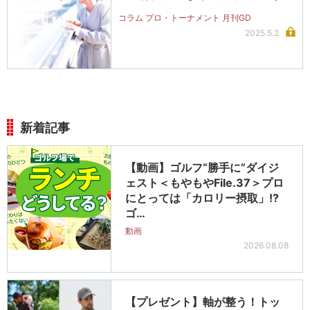
コラム プロ・トーナメント 月刊GD
2025.5.2
新着記事
【動画】ゴルフ“勝手に”ダイジ
ェスト＜もやもやFile.37＞プロ
にとっては「カロリー摂取」!?
ゴ…
動画
2026.08.08
【プレゼント】軸が整う！トッ