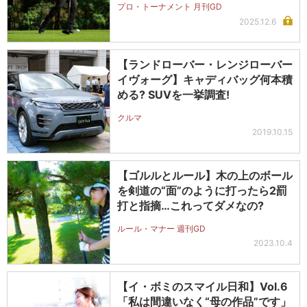
プロ・トーナメント 月刊GD
2025.12.6
【ランドローバー・レンジローバー
イヴォーグ】キャディバッグ何本積
める? SUVを一挙調査!
クルマ
2019.10.15
【ゴルルとルール】木の上のボール
を剣道の“面”のように打ったら2罰
打と指摘…これってダメなの?
ルール・マナー 週刊GD
2023.10.4
【イ・ボミのスマイル日和】Vol.6
「私は間違いなく“母の作品”です」