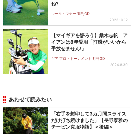
ね?
ルール・マナー 週刊GD
2023.10.12
【マイギアを語ろう】桑木志帆 ア
イアンは8年愛用「打感がいいから
手放せません!」
ギア プロ・トーナメント 月刊GD
2024.8.30
あわせて読みたい
「右手を封印して3カ月間スライス
だけ打ち続けました」【長野泰雅の
チーピン克服物語】＜後編＞