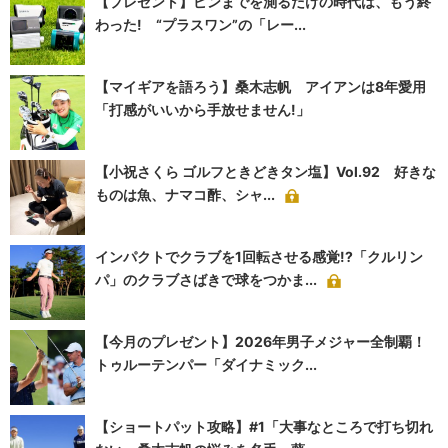
【プレゼント】ピンまでを測るだけの時代は、もう終
わった! “プラスワン”の「レー...
【マイギアを語ろう】桑木志帆 アイアンは8年愛用
「打感がいいから手放せません!」
【小祝さくら ゴルフときどきタン塩】Vol.92 好きな
ものは魚、ナマコ酢、シャ...
インパクトでクラブを1回転させる感覚!?「クルリン
パ」のクラブさばきで球をつかま...
【今月のプレゼント】2026年男子メジャー全制覇！
トゥルーテンパー「ダイナミック...
【ショートパット攻略】#1「大事なところで打ち切れ