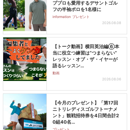
ププロも愛用するデサントゴル
フの半袖ポロを1名様に
information
プレゼント
2026.08.08
【トーク動画】横田英治編⑥本
当に役立つ練習は“つまらない”
レッスン・オブ・ザ・イヤーが
語るレッスン…
動画
2026.08.06
【今月のプレゼント】「第17回
ニトリレディスゴルフトーナメ
ント」観戦招待券を4日間合計2
0組40名…
プレゼント