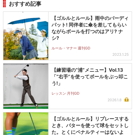
おすすめ記事
【ゴルルとルール】雨中のバーディ
パット! 同伴者に傘を差してもらい
ながらボールを打つのはアリ? ナ
シ?
ルール・マナー 週刊GD
2023.1.25
【練習場の“浦”メニュー】Vol.13
「“右手”を使ってボールをぶっ叩こ
う!」
レッスン 月刊GD
2026.1.8
【ゴルルとルール】リプレースする
とき、パターを使って球をセットし
た。とくにペナルティーはないよ