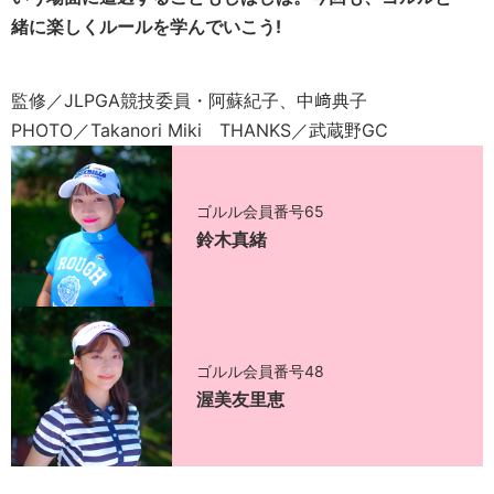
緒に楽しくルールを学んでいこう!
監修／JLPGA競技委員・阿蘇紀子、中﨑典子
PHOTO／Takanori Miki THANKS／武蔵野GC
ゴルル会員番号65
鈴木真緒
ゴルル会員番号48
渥美友里恵