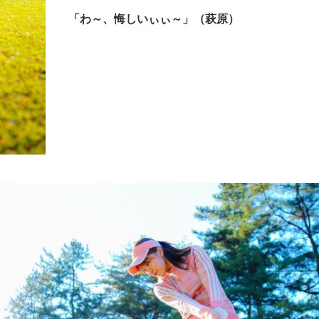
「わ～、悔しいぃぃ～」（萩原）