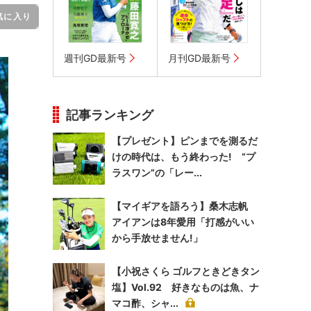
気に入り
週刊GD最新号
月刊GD最新号
記事ランキング
【プレゼント】ピンまでを測るだ
けの時代は、もう終わった! “プ
ラスワン”の「レー...
【マイギアを語ろう】桑木志帆
アイアンは8年愛用「打感がいい
から手放せません!」
【小祝さくら ゴルフときどきタン
塩】Vol.92 好きなものは魚、ナ
マコ酢、シャ...