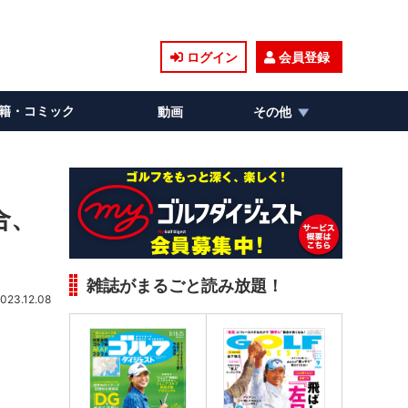
ログイン
会員登録
籍・コミック
動画
その他
合、
雑誌がまるごと読み放題！
023.12.08