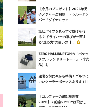
【今月のプレゼント】2026年男
子メジャー全制覇！トゥルーテン
パー「ダイナミック...
塩ビパイプを真っすぐ投げられ
る？ ドライバーの飛びが一変す
る“遠心力”の使い方【...
ZERO HALLIBURTONの「ポケッ
タブル ランドリートート」（非売
品）を...
猛暑を前に今から準備！ゴルフに
いいクーラーボックスあります!!
【ゴルファーの飛距離調査
2025】＜前編＞220Yは飛ばし