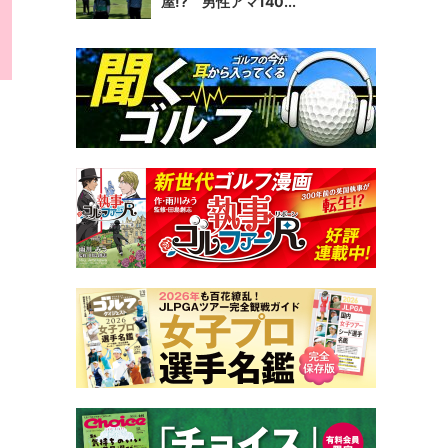
屋!? 男性アマ140...