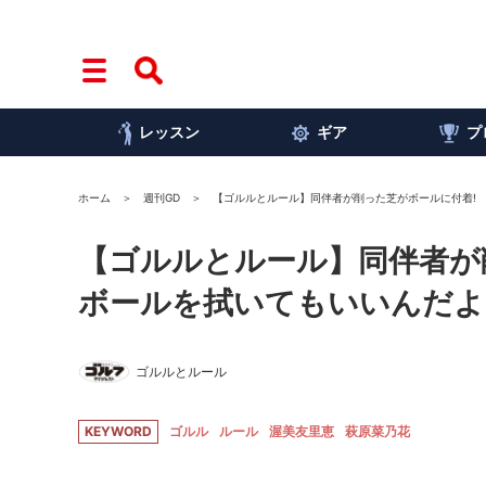
レッスン
ギア
プ
ホーム
週刊GD
【ゴルルとルール】同伴者が削った芝がボールに付着!
【ゴルルとルール】同伴者が
ボールを拭いてもいいんだよ
ゴルルとルール
KEYWORD
ゴルル
ルール
渥美友里恵
萩原菜乃花