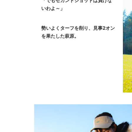
「でもセカンドショットは負けな
いわよ～」
勢いよくターフを削り、見事2オン
を果たした萩原。