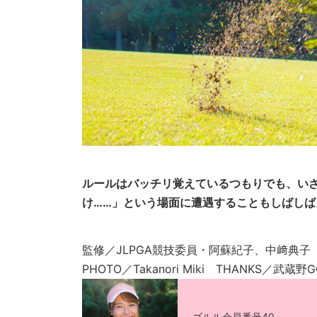
ルールはバッチリ覚えているつもりでも、いざ
け……」という場面に遭遇することもしばしば
監修／JLPGA競技委員・阿蘇紀子、中﨑典子
PHOTO／Takanori Miki THANKS／武蔵野G
ゴルル会員番号40