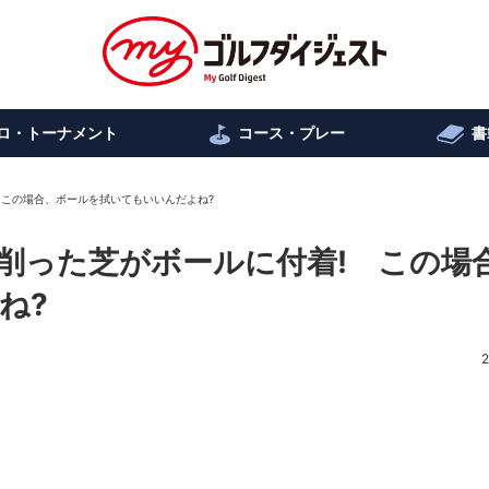
ロ・トーナメント
コース・プレー
書
 この場合、ボールを拭いてもいいんだよね?
削った芝がボールに付着! この場
ね?
2