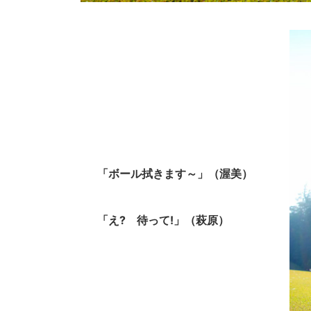
「ボール拭きます～」（渥美）
「え? 待って!」（萩原）