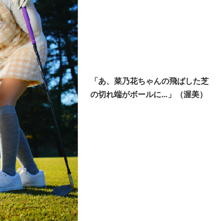
「あ、菜乃花ちゃんの飛ばした芝
の切れ端がボールに…」（渥美）