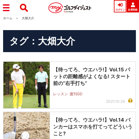
ログイン
会員登録
ホーム
大畑大介
タグ：大畑大介
【待ってろ、ウエハラ!】Vol.15 パ
ットの距離感がよくなる! スタート
前の“右手打ち”
レッスン
週刊GD
2021.10.24
【待ってろ、ウエハラ!】Vol.14 バ
ンカーはスマホを打てってどういう
こと?