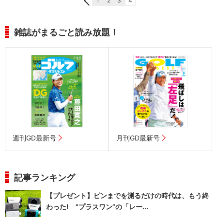
1
2
3
4
雑誌がまるごと読み放題！
週刊GD最新号
月刊GD最新号
記事ランキング
【プレゼント】ピンまでを測るだけの時代は、もう終
わった! “プラスワン”の「レー...