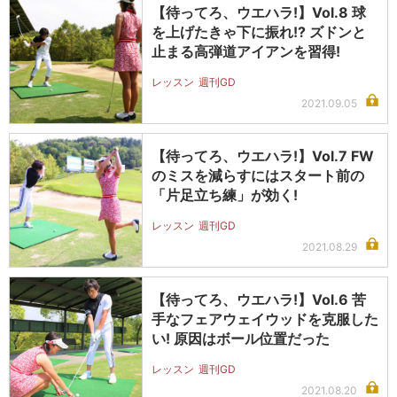
【待ってろ、ウエハラ!】Vol.8 球
を上げたきゃ下に振れ!? ズドンと
止まる高弾道アイアンを習得!
レッスン
週刊GD
2021.09.05
【待ってろ、ウエハラ!】Vol.7 FW
のミスを減らすにはスタート前の
「片足立ち練」が効く!
レッスン
週刊GD
2021.08.29
【待ってろ、ウエハラ!】Vol.6 苦
手なフェアウェイウッドを克服した
い! 原因はボール位置だった
レッスン
週刊GD
2021.08.20