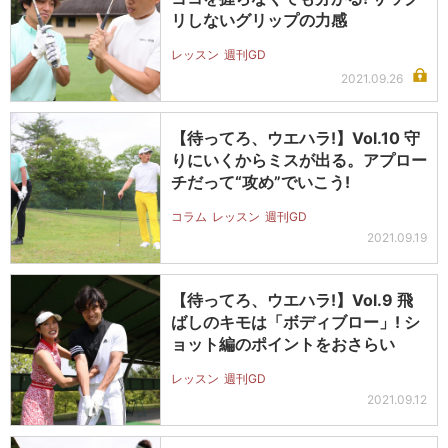
リしないグリップの力感
レッスン
週刊GD
2021.09.26
【待ってろ、ウエハラ!】Vol.10 守
りにいくからミスが出る。アプロー
チだって“攻め”でいこう!
コラム
レッスン
週刊GD
2021.09.19
【待ってろ、ウエハラ!】Vol.9 飛
ばしのキモは「ボディブロー」! シ
ョット編のポイントをおさらい
レッスン
週刊GD
2021.09.12