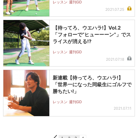
レッスン
週刊GD
2021.07.25
【待ってろ、ウエハラ!】Vol.2
「フォローで“ヒューーーン”」でス
ライスが消える!?
レッスン
週刊GD
2021.07.18
新連載【待ってろ、ウエハラ!】
「世界一になった同級生にゴルフで
勝ちたい!」
レッスン
週刊GD
2021.07.11