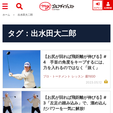
ログイン
会員登録
ホーム
出水田大二郎
タグ：出水田大二郎
【お尻が回れば飛距離が伸びる】#
4 手首の角度をキープするには、
力を入れるのではなく「抜く」
プロ・トーナメント
レッスン
週刊GD
2023.05.12
【お尻が回れば飛距離が伸びる】#
3「左足の踏み込み」で、溜め込ん
だパワーを一気に解放!