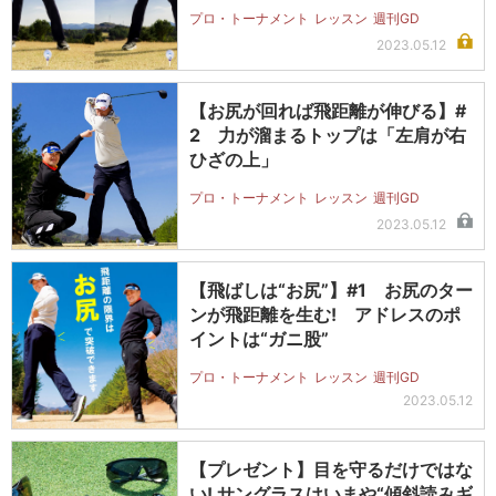
プロ・トーナメント
レッスン
週刊GD
2023.05.12
【お尻が回れば飛距離が伸びる】#
2 力が溜まるトップは「左肩が右
ひざの上」
プロ・トーナメント
レッスン
週刊GD
2023.05.12
【飛ばしは“お尻”】#1 お尻のター
ンが飛距離を生む! アドレスのポ
イントは“ガニ股”
プロ・トーナメント
レッスン
週刊GD
2023.05.12
【プレゼント】目を守るだけではな
い! サングラスはいまや“傾斜読みギ