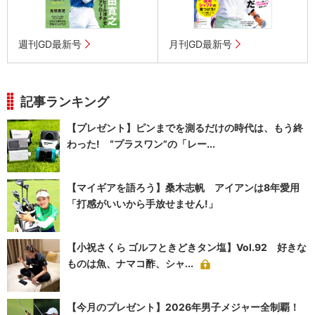
週刊GD最新号
月刊GD最新号
記事ランキング
【プレゼント】ピンまでを測るだけの時代は、もう終
わった! “プラスワン”の「レー...
【マイギアを語ろう】桑木志帆 アイアンは8年愛用
「打感がいいから手放せません!」
【小祝さくら ゴルフときどきタン塩】Vol.92 好きな
ものは魚、ナマコ酢、シャ...
【今月のプレゼント】2026年男子メジャー全制覇！