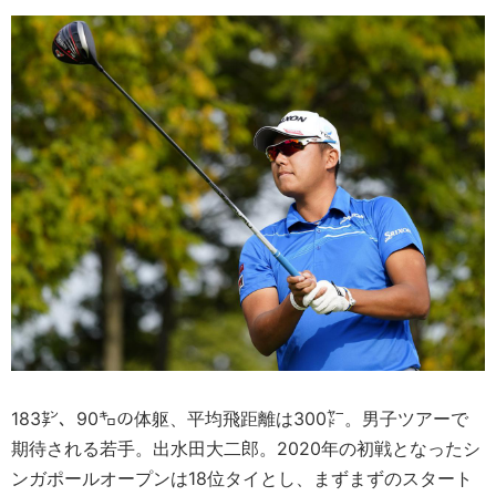
183㌢、90㌔の体躯、平均飛距離は300㍎。男子ツアーで
期待される若手。出水田大二郎。2020年の初戦となったシ
ンガポールオープンは18位タイとし、まずまずのスタート