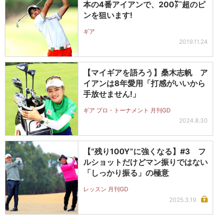
本の4番アイアンで、200㍎超のピ
ンを狙います!
ギア
2019.11.24
【マイギアを語ろう】桑木志帆 ア
イアンは8年愛用「打感がいいから
手放せません!」
ギア プロ・トーナメント 月刊GD
2024.8.30
【“残り100Y”に強くなる】#3 フ
ルショットだけどマン振りではない
「しっかり振る」の極意
レッスン 月刊GD
2025.3.19