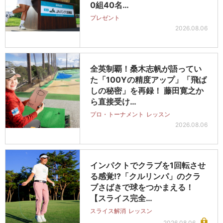
0組40名…
プレゼント
2026.08.06
全英制覇！桑木志帆が語ってい
た「100Yの精度アップ」「飛ば
しの秘密」を再録！ 藤田寛之か
ら直接受け…
プロ・トーナメント
レッスン
2026.08.06
インパクトでクラブを1回転させ
る感覚!?「クルリンパ」のクラ
ブさばきで球をつかまえる！
【スライス完全…
スライス解消
レッスン
2026.08.06