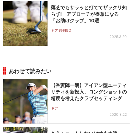
薄芝でもサラッと打ててザックリ知
らず! アプローチが得意になる
「お助けクラブ」10選
ギア 週刊GD
2025.3.20
あわせて読みたい
【香妻陣一朗】アイアン型ユーティ
リティを新投入、ロングショットの
精度を考えたクラブセッティング
ギア
2020.3.22