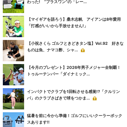
わった! “プラスワン”の「レー...
【マイギアを語ろう】桑木志帆 アイアンは8年愛用
「打感がいいから手放せません!」
【小祝さくら ゴルフときどきタン塩】Vol.92 好きな
ものは魚、ナマコ酢、シャ...
【今月のプレゼント】2026年男子メジャー全制覇！
トゥルーテンパー「ダイナミック...
インパクトでクラブを1回転させる感覚!?「クルリン
パ」のクラブさばきで球をつかま...
猛暑を前に今から準備！ゴルフにいいクーラーボック
スあります!!