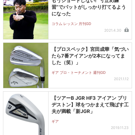
もうショートしない! “寸止め練
習”でパットがしっかり打てるよう
になった
コラム レッスン 月刊GD
2021.4.30
【プロスペック】宮田成華「気づい
たら7番アイアンが2本になってま
した（笑）」
ギア プロ・トーナメント 週刊GD
2021.1.12
【ツアーB JGR HF3 アイアン ブリ
ヂストン】球をつかまえて飛ばす工
夫が満載「新JGR」
ギア
2019.11.23