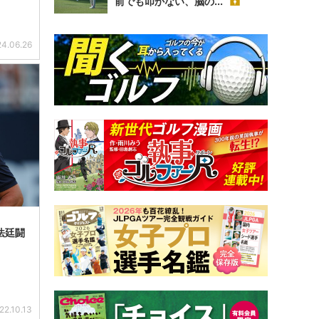
前でも叩かない、脳の...
4.06.26
法廷闘
22.10.13