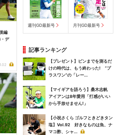
週刊GD最新号
月刊GD最新号
後編
B・デ
記事ランキング
【プレゼント】ピンまでを測るだ
1.02
けの時代は、もう終わった! “プ
ラスワン”の「レー...
【マイギアを語ろう】桑木志帆
アイアンは8年愛用「打感がいい
から手放せません!」
【小祝さくら ゴルフときどきタン
塩】Vol.92 好きなものは魚、ナ
マコ酢、シャ...