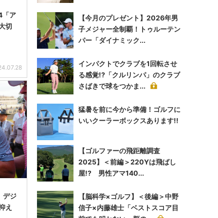
4「ア
【今月のプレゼント】2026年男
大切
子メジャー全制覇！トゥルーテン
パー「ダイナミック...
インパクトでクラブを1回転させ
24.07.28
る感覚!?「クルリンパ」のクラブ
さばきで球をつかま...
猛暑を前に今から準備！ゴルフに
いいクーラーボックスあります!!
【ゴルファーの飛距離調査
2025】＜前編＞220Yは飛ばし
屋!? 男性アマ140...
 デジ
【脳科学×ゴルフ】＜後編＞中野
抑え
信子×内藤雄士「ベストスコア目