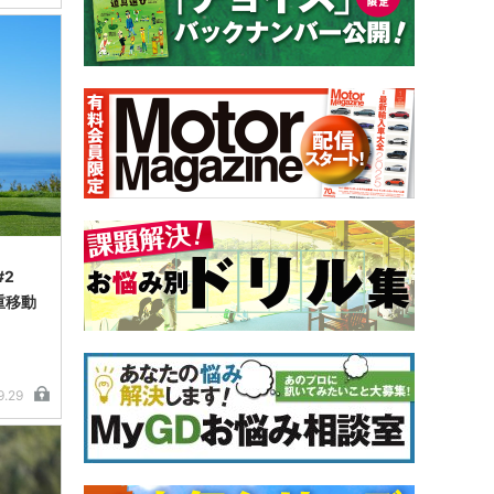
#2
重移動
9.29