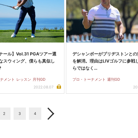
ール】Vol.31 PGAツアー選
デシャンボーがブリヂストンとの
なスウィング、僕らも真似し
を解消。理由はLIVゴルフに参戦
?
らではなく…
ナメント
レッスン
月刊GD
プロ・トーナメント
週刊GD
2022.08.07
20
2
3
4