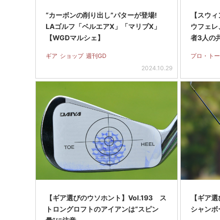
“カーボンの削り出し”パターが登場!
【スウィ
LAゴルフ「ベルエアX」「マリブX」
ウフェレ
【WGDマルシェ】
者3人の
ギア
ショップ
週刊GD
プロ・トー
2024.10.29
【ギア選びのウソホント】Vol.193 ス
【ギア選び
トロングロフトのアイアンは“スピン
シャンボ