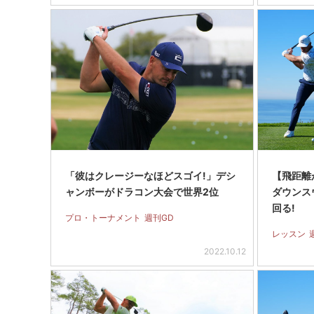
「彼はクレージーなほどスゴイ!」デシ
【飛距離
ャンボーがドラコン大会で世界2位
ダウンス
回る!
プロ・トーナメント
週刊GD
レッスン
2022.10.12