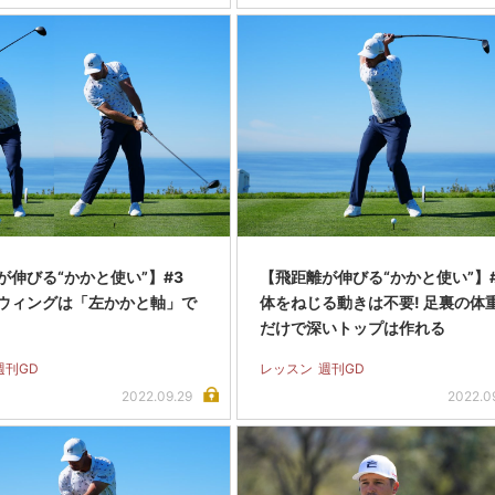
が伸びる“かかと使い”】#3
【飛距離が伸びる“かかと使い”】
ウィングは「左かかと軸」で
体をねじる動きは不要! 足裏の体
だけで深いトップは作れる
週刊GD
レッスン
週刊GD
2022.09.29
2022.0