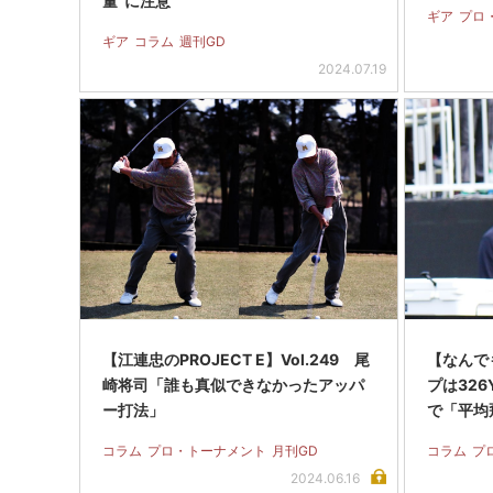
量”に注意
ギア
プロ
ギア
コラム
週刊GD
2024.07.19
【江連忠のPROJECT E】Vol.249 尾
【なんでも
崎将司「誰も真似できなかったアッパ
プは32
ー打法」
で「平均
コラム
プロ・トーナメント
月刊GD
コラム
プ
2024.06.16