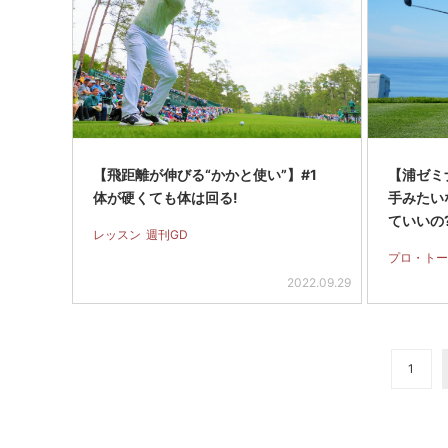
【飛距離が伸びる“かかと使い”】#1
【浦ゼミナ
体が硬くても体は回る!
手みたい
ていいの
レッスン
週刊GD
プロ・トー
2022.09.29
1