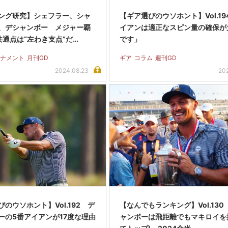
ング研究】シェフラー、シャ
【ギア選びのウソホント】Vol.19
、デシャンボー メジャー覇
イアンは適正なスピン量の確保が
共通点は“左わき支点”だ…
です」
ナメント
月刊GD
ギア
コラム
週刊GD
2024.08.23
20
のウソホント】Vol.192 デ
【なんでもランキング】Vol.130
ーの5番アイアンが17度な理由
ャンボーは飛距離でもマキロイを