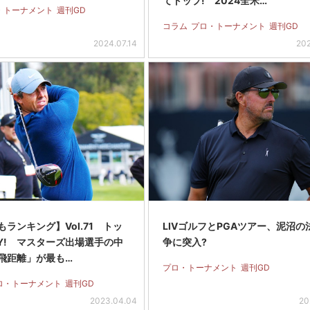
てトップ! 2024全米…
・トーナメント
週刊GD
コラム
プロ・トーナメント
週刊GD
2024.07.14
202
ランキング】Vol.71 トッ
LIVゴルフとPGAツアー、泥沼の
6Y! マスターズ出場選手の中
争に突入?
飛距離」が最も…
プロ・トーナメント
週刊GD
ロ・トーナメント
週刊GD
2023.04.04
20