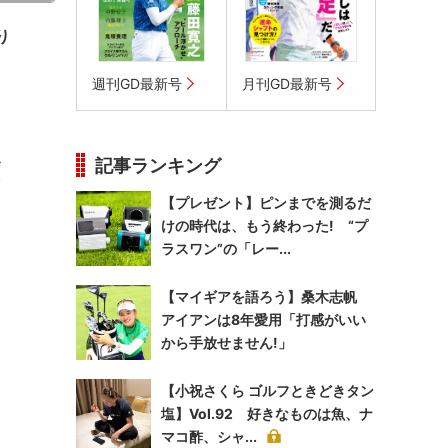
り
週刊GD最新号
月刊GD最新号
ス
記事ランキング
ツ
【プレゼント】ピンまでを測るだ
けの時代は、もう終わった! “プ
ラスワン”の「レー...
【マイギアを語ろう】桑木志帆
アイアンは8年愛用「打感がいい
から手放せません!」
【小祝さくら ゴルフときどきタン
塩】Vol.92 好きなものは魚、ナ
マコ酢、シャ...