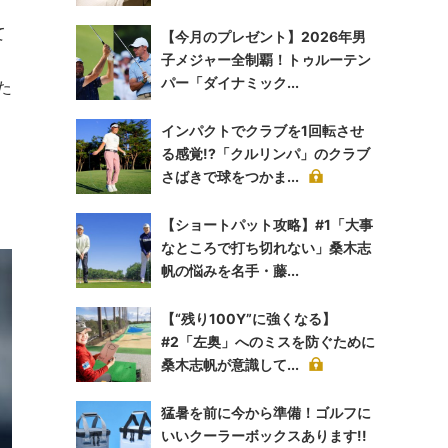
て
【今月のプレゼント】2026年男
子メジャー全制覇！トゥルーテン
パー「ダイナミック...
た
インパクトでクラブを1回転させ
る感覚!?「クルリンパ」のクラブ
た
さばきで球をつかま...
【ショートパット攻略】#1「大事
なところで打ち切れない」桑木志
帆の悩みを名手・藤...
【“残り100Y”に強くなる】
#2「左奥」へのミスを防ぐために
桑木志帆が意識して...
猛暑を前に今から準備！ゴルフに
いいクーラーボックスあります!!