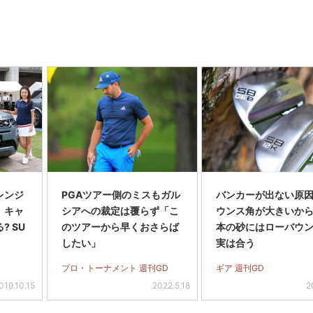
レンジ
PGAツアー側のミスもガル
バンカーが出ない原
】キャ
シアへの裁定は覆らず「こ
ウンス角が大きいから
? SU
のツアーから早くおさらば
本の砂にはローバウ
したい」
実は合う
プロ・トーナメント 週刊GD
ギア 週刊GD
019.10.15
2022.5.18
2