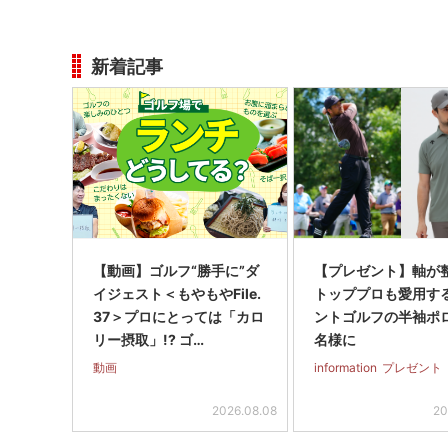
新着記事
【動画】ゴルフ“勝手に”ダ
【プレゼント】軸が
イジェスト＜もやもやFile.
トッププロも愛用す
37＞プロにとっては「カロ
ントゴルフの半袖ポ
リー摂取」!? ゴ…
名様に
動画
information
プレゼント
2026.08.08
20