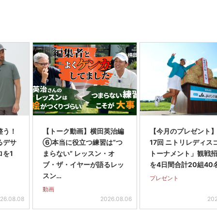
整う！
【トーク動画】横田英治編
【今月のプレゼント
るデサ
⑥本当に役立つ練習は“つ
17回 ニトリレディス
ロを1
まらない” レッスン・オ
トーナメント」観戦
ブ・ザ・イヤーが語るレッ
を4日間合計20組40
スン…
プレゼント
動画
26.08.08
2026.08.06
202