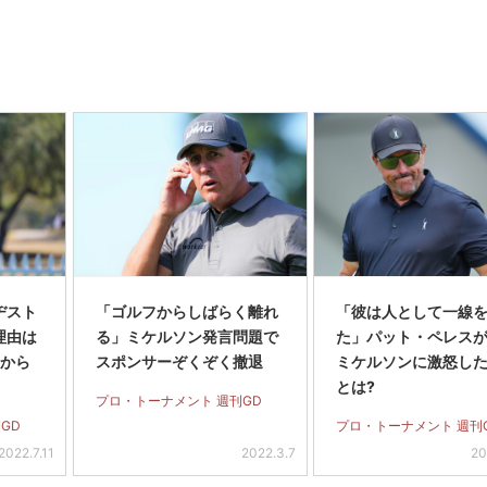
ヂスト
「ゴルフからしばらく離れ
「彼は人として一線
理由は
る」ミケルソン発言問題で
た」パット・ペレス
たから
スポンサーぞくぞく撤退
ミケルソンに激怒し
とは?
プロ・トーナメント 週刊GD
GD
プロ・トーナメント 週刊
2022.7.11
2022.3.7
20