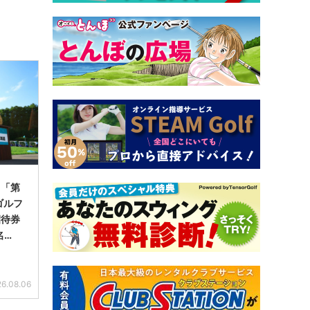
】「第
ゴルフ
招待券
名…
6.08.06