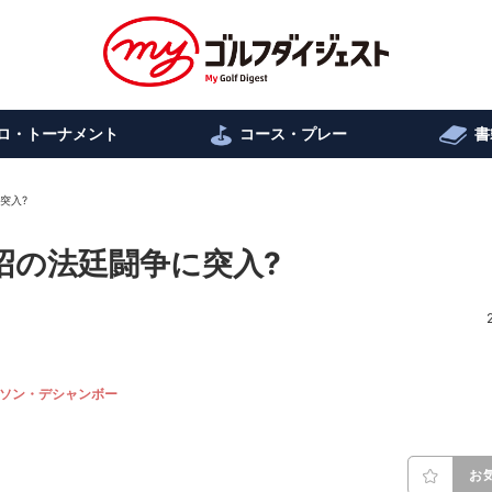
ロ・トーナメント
コース・プレー
書
突入?
泥沼の法廷闘争に突入?
ソン・デシャンボー
お