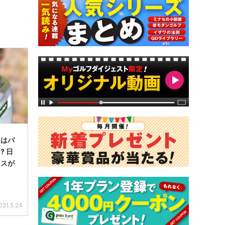
因はバ
? 日
ンスが
021.5.24