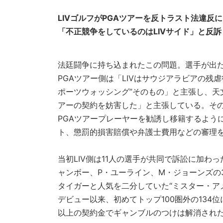
LIVゴルフがPGAツアーを反トラスト法違反
「不正競争をしているのはLIVサイド」と反訴
法廷闘争に持ち込まれたこの問題。選手が出た
PGAツアー側は「LIVはサウジアラビアの残
ポーツウォッシング”そのもの」と主張し、天
アーの契約を妨害した」と主張している。その
PGAツアープレーヤーを勧誘し移籍するよう
ト、懲罰的損害賠償や弁護士費用などの審理
当初LIV側は11人の選手が共同で訴訟に加わ
ャンボー、P・ユーライン、M・ジョーンズの
タイガーと人気を二分していた“ミスター・ア
デビュー以来、初めてトップ100圏外の134
以上の契約金でギャンブルのつけは解消された