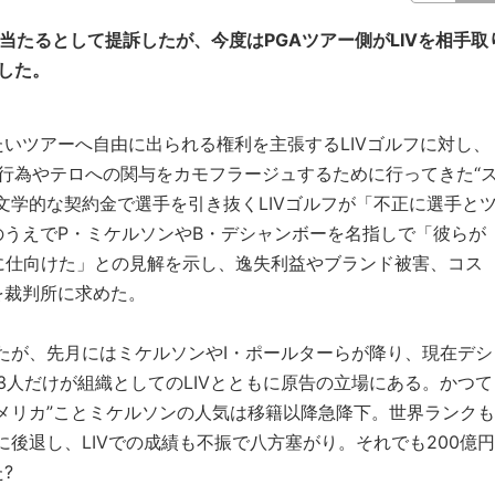
に当たるとして提訴したが、今度はPGAツアー側がLIVを相手取
した。
いツアーへ自由に出られる権利を主張するLIVゴルフに対し、
虐行為やテロへの関与をカモフラージュするために行ってきた“
文学的な契約金で選手を引き抜くLIVゴルフが「不正に選手と
うえでP・ミケルソンやB・デシャンボーを名指しで「彼らが
に仕向けた」との見解を示し、逸失利益やブランド被害、コス
を裁判所に求めた。
ったが、先月にはミケルソンやI・ポールターらが降り、現在デシ
3人だけが組織としてのLIVとともに原告の立場にある。かつて
メリカ”ことミケルソンの人気は移籍以降急降下。世界ランクも
位に後退し、LIVでの成績も不振で八方塞がり。それでも200億円
?