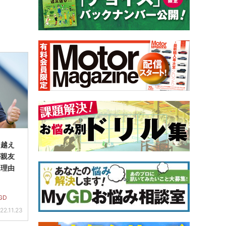
を越え
が親友
た理由
GD
22.11.23