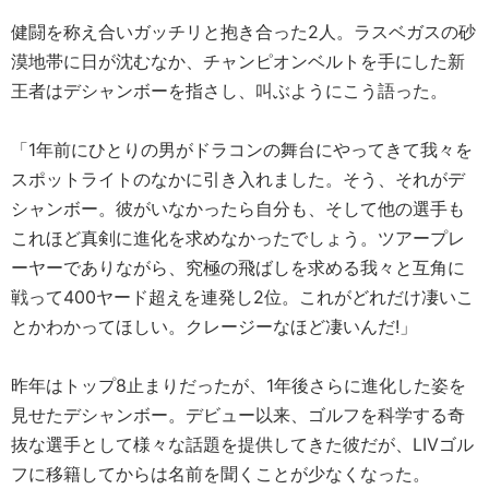
健闘を称え合いガッチリと抱き合った2人。ラスベガスの砂
漠地帯に日が沈むなか、チャンピオンベルトを手にした新
王者はデシャンボーを指さし、叫ぶようにこう語った。
「1年前にひとりの男がドラコンの舞台にやってきて我々を
スポットライトのなかに引き入れました。そう、それがデ
シャンボー。彼がいなかったら自分も、そして他の選手も
これほど真剣に進化を求めなかったでしょう。ツアープレ
ーヤーでありながら、究極の飛ばしを求める我々と互角に
戦って400ヤード超えを連発し2位。これがどれだけ凄いこ
とかわかってほしい。クレージーなほど凄いんだ!」
昨年はトップ8止まりだったが、1年後さらに進化した姿を
見せたデシャンボー。デビュー以来、ゴルフを科学する奇
抜な選手として様々な話題を提供してきた彼だが、LIVゴル
フに移籍してからは名前を聞くことが少なくなった。