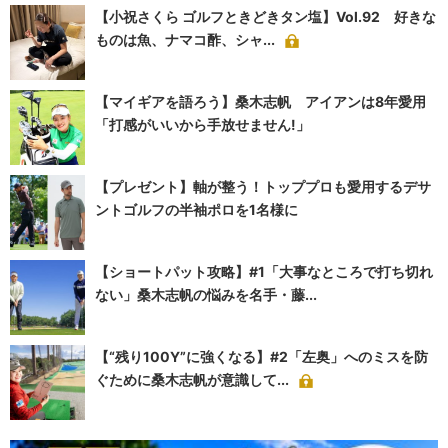
【小祝さくら ゴルフときどきタン塩】Vol.92 好きな
ものは魚、ナマコ酢、シャ...
【マイギアを語ろう】桑木志帆 アイアンは8年愛用
「打感がいいから手放せません!」
【プレゼント】軸が整う！トッププロも愛用するデサ
ントゴルフの半袖ポロを1名様に
【ショートパット攻略】#1「大事なところで打ち切れ
ない」桑木志帆の悩みを名手・藤...
【“残り100Y”に強くなる】#2「左奥」へのミスを防
ぐために桑木志帆が意識して...