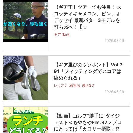
【ギア王】ツアーでも注目！ ス
コッティキャメロン、ピン、オ
デッセイ 最新パター3モデルを
打ち比べ！【…
ギア
動画
2026.08.09
【ギア選びのウソホント】Vol.2
91「フィッティングでスコアは
縮められる」
レッスン
練習法
週刊GD
2026.08.09
【動画】ゴルフ“勝手に”ダイジ
ェスト＜もやもやFile.37＞プロ
にとっては「カロリー摂取」!?