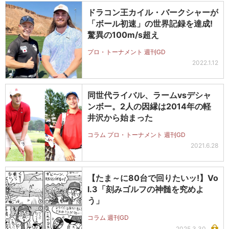
ドラコン王カイル・バークシャーが
「ボール初速」の世界記録を達成!
驚異の100m/s超え
プロ・トーナメント 週刊GD
2022.1.12
同世代ライバル、ラームvsデシャ
ンボー。2人の因縁は2014年の軽
井沢から始まった
コラム プロ・トーナメント 週刊GD
2021.6.28
【たま～に80台で回りたいッ!】Vo
l.3「刻みゴルフの神髄を究めよ
う」
コラム 週刊GD
2025.3.30