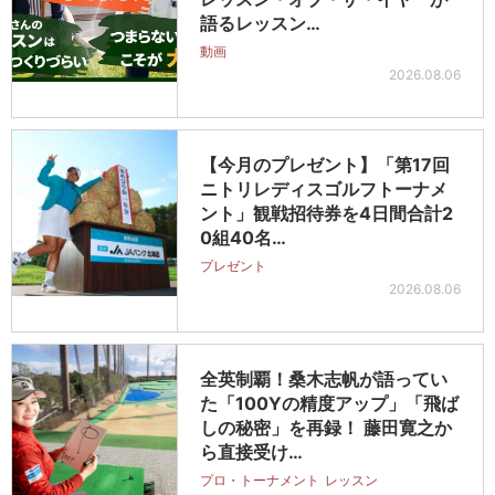
語るレッスン…
動画
2026.08.06
【今月のプレゼント】「第17回
ニトリレディスゴルフトーナメ
ント」観戦招待券を4日間合計2
0組40名…
プレゼント
2026.08.06
全英制覇！桑木志帆が語ってい
た「100Yの精度アップ」「飛ば
しの秘密」を再録！ 藤田寛之か
ら直接受け…
プロ・トーナメント
レッスン