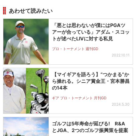
あわせて読みたい
「悪とは思わないが僕にはPGAツ
アーが合っている」アダム・スコッ
トが述べたLIVに対する私見
プロ・トーナメント 週刊GD
2022.10.11
【マイギアを語ろう】“つかまる”か
ら操れる。シニア賞金王・宮本勝昌
の14本
ギア プロ・トーナメント 月刊GD
2024.5.30
ゴルフは5年寿命が延びる! R&A
とJGA、2つのゴルフ振興策を提案