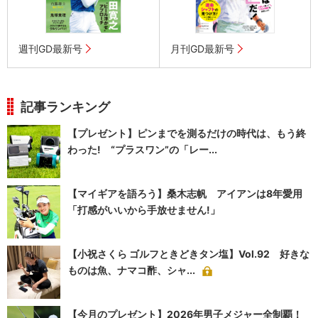
週刊GD最新号
月刊GD最新号
記事ランキング
【プレゼント】ピンまでを測るだけの時代は、もう終
わった! “プラスワン”の「レー...
【マイギアを語ろう】桑木志帆 アイアンは8年愛用
「打感がいいから手放せません!」
【小祝さくら ゴルフときどきタン塩】Vol.92 好きな
ものは魚、ナマコ酢、シャ...
【今月のプレゼント】2026年男子メジャー全制覇！