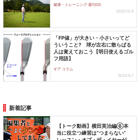
健康・トレーニング 週刊GD
2022.10.9
「FP値」が大きい・小さいってど
ういうこと? 球が左右に散らばる
人は覚えておこう【明日使えるゴル
フ用語】
ギア コラム
2023.5.7
新着記事
【トーク動画】横田英治編⑥本
当に役立つ練習は“つまらない”
レッスン・オブ・ザ・イヤーが