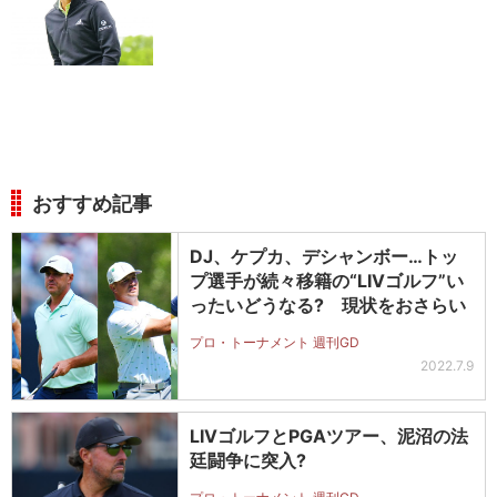
おすすめ記事
DJ、ケプカ、デシャンボー…トッ
プ選手が続々移籍の“LIVゴルフ”い
ったいどうなる? 現状をおさらい
プロ・トーナメント 週刊GD
2022.7.9
LIVゴルフとPGAツアー、泥沼の法
廷闘争に突入?