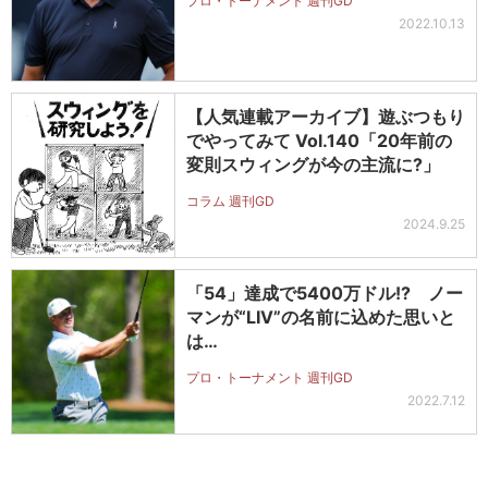
プロ・トーナメント 週刊GD
2022.10.13
【人気連載アーカイブ】遊ぶつもり
でやってみて Vol.140「20年前の
変則スウィングが今の主流に?」
コラム 週刊GD
2024.9.25
「54」達成で5400万ドル!? ノー
マンが“LIV”の名前に込めた思いと
は…
プロ・トーナメント 週刊GD
2022.7.12