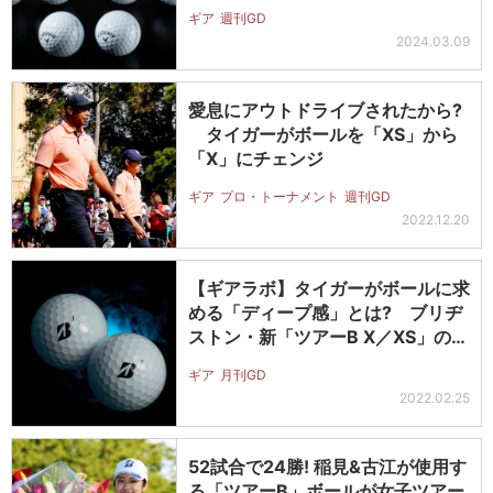
進…
ギア
週刊GD
2024.03.09
愛息にアウトドライブされたから?
タイガーがボールを「XS」から
「X」にチェンジ
ギア
プロ・トーナメント
週刊GD
2022.12.20
【ギアラボ】タイガーがボールに求
める「ディープ感」とは? ブリヂ
ストン・新「ツアーB X／XS」の
性…
ギア
月刊GD
2022.02.25
52試合で24勝! 稲見&古江が使用す
る「ツアーB」ボールが女子ツアー