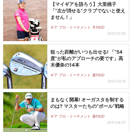
【マイギアを語ろう】大里桃子
「“左が消せる”クラブでないと使え
ません！」
ギア
プロ・トーナメント
月刊GD
2021.07.30
狙った距離がいつも出せる! 「“54
度”が私のアプローチの要です」髙
木優奈の14本
ギア
プロ・トーナメント
週刊GD
2021.04.10
まもなく開幕! オーガスタを制する
のは? マスターたちの“ボール”戦略
ギア
プロ・トーナメント
週刊GD
2021.04.07