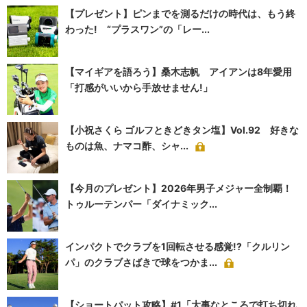
【プレゼント】ピンまでを測るだけの時代は、もう終
わった! “プラスワン”の「レー...
【マイギアを語ろう】桑木志帆 アイアンは8年愛用
「打感がいいから手放せません!」
【小祝さくら ゴルフときどきタン塩】Vol.92 好きな
ものは魚、ナマコ酢、シャ...
【今月のプレゼント】2026年男子メジャー全制覇！
トゥルーテンパー「ダイナミック...
インパクトでクラブを1回転させる感覚!?「クルリン
パ」のクラブさばきで球をつかま...
【ショートパット攻略】#1「大事なところで打ち切れ