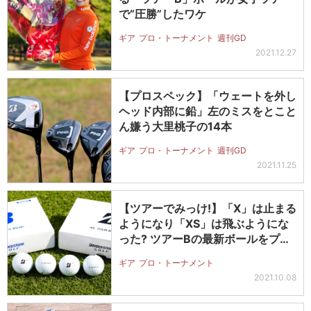
で“圧勝”したワケ
ギア
プロ・トーナメント
週刊GD
2021.12.27
【プロスペック】「ウェートを外し
ヘッド内部に鉛」左のミスをとこと
ん嫌う大里桃子の14本
ギア
プロ・トーナメント
週刊GD
2021.11.25
【ツアーでみっけ!】「X」は止まる
ようになり「XS」は飛ぶようにな
った? ツアーBの最新ボールをプ
ロ…
ギア
プロ・トーナメント
2021.10.08