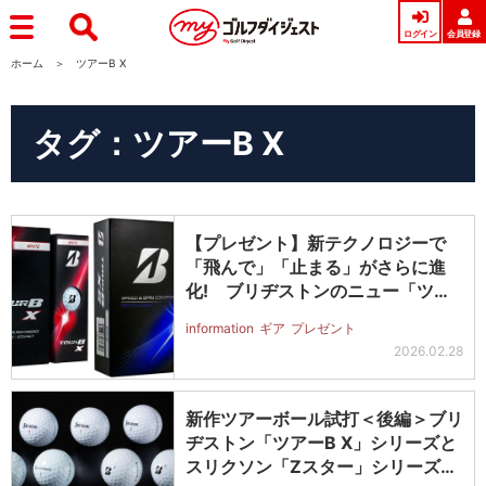
ログイン
会員登録
ホーム
ツアーB X
タグ：ツアーB X
【プレゼント】新テクノロジーで
「飛んで」「止まる」がさらに進
化! ブリヂストンのニュー「ツア
ーB X…
information
ギア
プレゼント
2026.02.28
新作ツアーボール試打＜後編＞ブリ
ヂストン「ツアーB X」シリーズと
スリクソン「Zスター」シリーズの