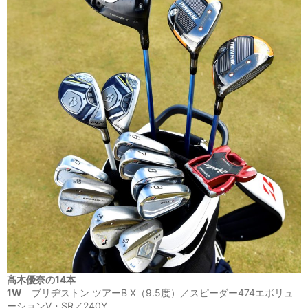
髙木優奈の14本
1W
ブリヂストン ツアーB X（9.5度）／スピーダー474エボリュ
ーションV・SR／240Y