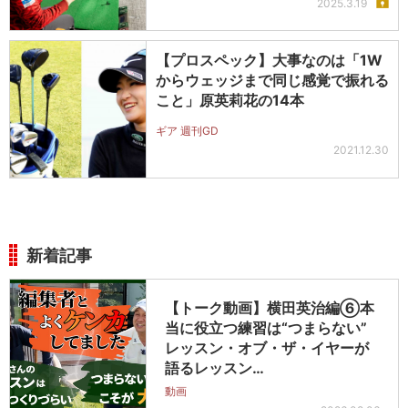
2025.3.19
【プロスペック】大事なのは「1W
からウェッジまで同じ感覚で振れる
こと」原英莉花の14本
ギア 週刊GD
2021.12.30
新着記事
【トーク動画】横田英治編⑥本
当に役立つ練習は“つまらない”
レッスン・オブ・ザ・イヤーが
語るレッスン…
動画