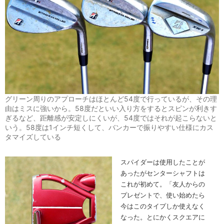
グリーン周りのアプローチはほとんど54度で行っているが、その理
由はミスに強いから。58度だといい入り方をするとスピンが利きす
ぎるなど、距離感が安定しにくいが、54度ではそれが起こらないと
いう。58度は1インチ短くして、バンカーで振りやすい仕様にカス
タマイズしている
スパイダーは使用したことが
あったがセンターシャフトは
これが初めて。「友人からの
プレゼントで、使い始めたら
今はこのタイプしか使えなく
なった。とにかくスクエアに