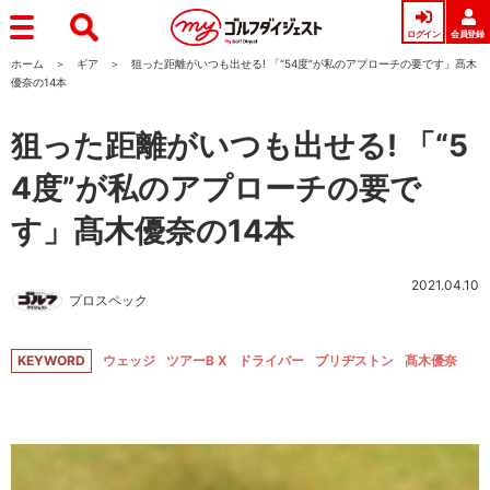
ログイン
会員登録
ホーム
ギア
狙った距離がいつも出せる! 「“54度”が私のアプローチの要です」髙木
優奈の14本
狙った距離がいつも出せる! 「“5
4度”が私のアプローチの要で
す」髙木優奈の14本
2021.04.10
プロスペック
KEYWORD
ウェッジ
ツアーB X
ドライバー
ブリヂストン
髙木優奈