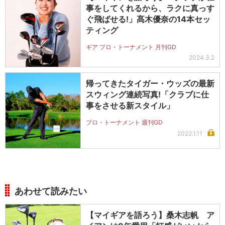
事をしてくれるから、ラクに真っす
ぐ飛ばせる!」髙木優奈の14本セッ
ティング
ギア プロ・トーナメント 月刊GD
2024.3.2
帰ってきたタイガー・ウッズの最新
スウィング連続写真!「クラブに仕
事をさせる新スタイル」
プロ・トーナメント 週刊GD
2022.1.11
あわせて読みたい
【マイギアを語ろう】桑木志帆 ア