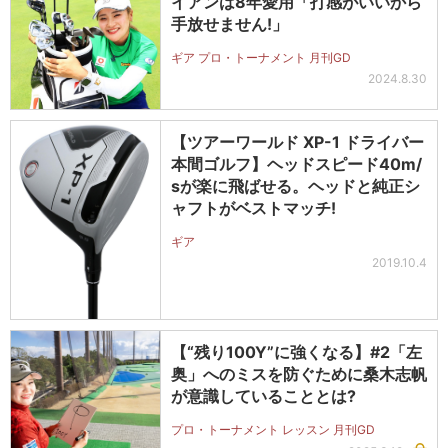
イアンは8年愛用「打感がいいから
手放せません!」
ギア プロ・トーナメント 月刊GD
2024.8.30
【ツアーワールド XP-1 ドライバー
本間ゴルフ】ヘッドスピード40m/
sが楽に飛ばせる。ヘッドと純正シ
ャフトがベストマッチ!
ギア
2019.10.4
【“残り100Y”に強くなる】#2「左
奥」へのミスを防ぐために桑木志帆
が意識していることとは?
プロ・トーナメント レッスン 月刊GD