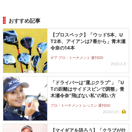
おすすめ記事
【プロスペック】「ウッド5本、U
T2本、アイアンは7番から」青木瀬
令奈の14本
ギア プロ・トーナメント 週刊GD
2022.3.3
「ドライバーは“運ぶクラブ”」「U
Tの距離はサイドスピンで調整」青
木瀬令奈“飛ばない私”の戦い方
プロ・トーナメント レッスン 週刊GD
2024.1.31
【マイギアを語ろう】「クラブが仕