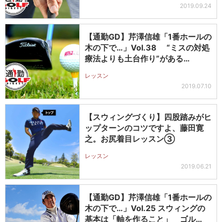
2019.09.24
【通勤GD】芹澤信雄「1番ホールの
木の下で…」Vol.38 “ミスの対処
療法よりも土台作り”がある…
レッスン
2019.07.10
【スウィングづくり】四股踏みがヒ
ップターンのコツですよ、藤田寛
之。お尻着目レッスン③
レッスン
2019.06.21
【通勤GD】芹澤信雄「1番ホールの
木の下で…」Vol.25 スウィングの
基本は「軸を作ること」 ゴル…