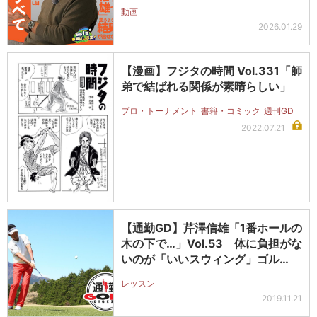
動画
2026.01.29
【漫画】フジタの時間 Vol.331「師
弟で結ばれる関係が素晴らしい」
プロ・トーナメント
書籍・コミック
週刊GD
2022.07.21
【通勤GD】芹澤信雄「1番ホールの
木の下で…」Vol.53 体に負担がな
いのが「いいスウィング」ゴル…
レッスン
2019.11.21