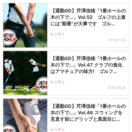
【通勤GD】芹澤信雄「1番ホールの
木の下で…」Vol.52 ゴルフの上達
には“順番”が大事です ゴル…
レッスン
2019.11.20
【通勤GD】芹澤信雄「1番ホールの
木の下で…」Vol.47 クラブの進化
はアマチュアの味方! ゴルフ…
レッスン
2019.09.25
【通勤GD】芹澤信雄「1番ホールの
木の下で…」Vol.46 スウィングを
見直す前にグリップと真面目に…
レッスン