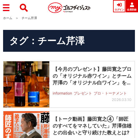
ログイン
会員登録
ホーム
チーム芹澤
タグ：チーム芹澤
【今月のプレゼント】藤田寛之プロ
の「オリジナル赤ワイン」とチーム
芹澤の「オリジナル白ワイン」をプ
レゼ…
information
プレゼント
プロ・トーナメント
2026.03.10
【トーク動画】藤田寛之④「師匠
のすべてをマネしていた」芹澤信雄
との出会いと守り続けた教えとは?