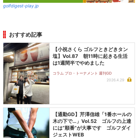
golfdigest-play.jp
おすすめ記事
【小祝さくら ゴルフときどきタン
塩】Vol.87 朝11時に起きる生活
は1週間半でやめました
コラム プロ・トーナメント 週刊GD
2026.4.29
【通勤GD】芹澤信雄「1番ホールの
木の下で…」Vol.52 ゴルフの上達
には“順番”が大事です ゴルフダイ
ジェストWEB