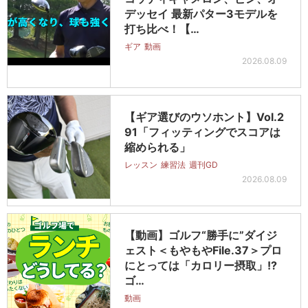
デッセイ 最新パター3モデルを
打ち比べ！【…
ギア
動画
2026.08.09
【ギア選びのウソホント】Vol.2
91「フィッティングでスコアは
縮められる」
レッスン
練習法
週刊GD
2026.08.09
【動画】ゴルフ“勝手に”ダイジ
ェスト＜もやもやFile.37＞プロ
にとっては「カロリー摂取」!?
ゴ…
動画