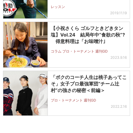
レッスン
2019.11.19
【小祝さくら ゴルフときどきタン
塩】Vol.24 結局年中“食欲の秋”?
得意料理は「お味噌汁｣
コラム プロ・トーナメント 週刊GD
2023.9.16
「ボクのコーチ人生は桃子あってこ
そ」女子プロ最強軍団“チーム辻
村”の強さの秘密＜前編＞
プロ・トーナメント 週刊GD
2022.2.16