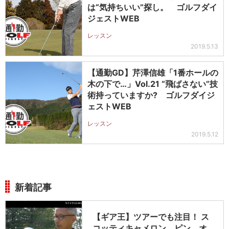
は“気持ちいい”探し。 ゴルフダイ
ジェストWEB
レッスン
2019.5.13
【通勤GD】芹澤信雄「1番ホールの
木の下で…」Vol.21 “飛ばさない”技
術持っていますか? ゴルフダイジ
ェストWEB
レッスン
2019.5.12
新着記事
【ギア王】ツアーでも注目！ ス
コッティキャメロン、ピン、オ