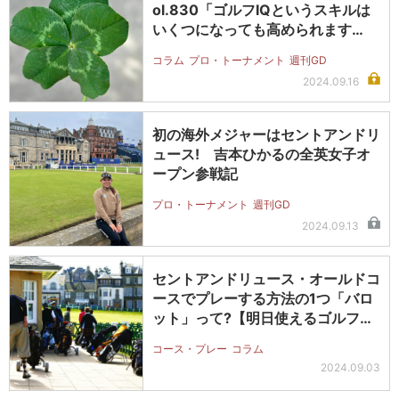
ol.830「ゴルフIQというスキルは
いくつになっても高められます…
コラム
プロ・トーナメント
週刊GD
2024.09.16
初の海外メジャーはセントアンドリ
ュース! 吉本ひかるの全英女子オ
ープン参戦記
プロ・トーナメント
週刊GD
2024.09.13
セントアンドリュース・オールドコ
ースでプレーする方法の1つ「バロ
ット」って?【明日使えるゴルフ用
語】
コース・プレー
コラム
2024.09.03