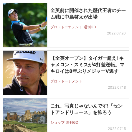
全英前に開催された歴代王者のチー
ム戦に中島啓太が出場
プロ・トーナメント
週刊GD
2022.07.20
【全英オープン】タイガー超え! キ
ャメロン・スミスが4打差逆転。マ
キロイは8年ぶりメジャーV逃す
プロ・トーナメント
2022.07.18
これ、写真じゃないんです!「セン
トアンドリュース」を飾ろう
ショップ
週刊GD
2022.07.15