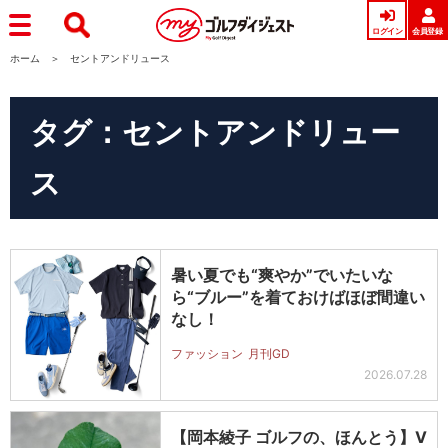
ログイン
会員登録
ホーム
セントアンドリュース
タグ：セントアンドリュー
ス
暑い夏でも“爽やか”でいたいな
ら“ブルー”を着ておけばほぼ間違い
なし！
ファッション
月刊GD
2026.07.28
【岡本綾子 ゴルフの、ほんとう】V