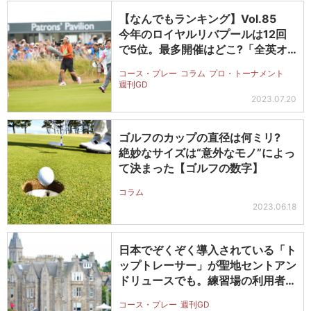
【なんでもランキング】Vol.85
今年のロイヤルリバプールは12回
で5位。最多開催はどこ?「全英オ…
コース・プレー
コラム
プロ・トーナメント
週刊GD
2023.07.20
ゴルフのカップの直径は何ミリ?
絶妙なサイズは“意外なモノ”によっ
て決まった【ゴルフの数字】
コラム
2023.06.18
日本でぞくぞく導入されている「ト
ップトレーサー」が聖地セントアン
ドリュースでも。練習場の利用者増
に貢…
コース・プレー
週刊GD