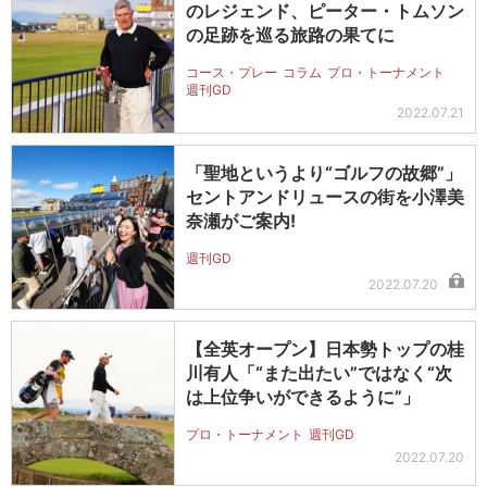
のレジェンド、ピーター・トムソン
の足跡を巡る旅路の果てに
コース・プレー
コラム
プロ・トーナメント
週刊GD
2022.07.21
「聖地というより“ゴルフの故郷”」
セントアンドリュースの街を小澤美
奈瀬がご案内!
週刊GD
2022.07.20
【全英オープン】日本勢トップの桂
川有人「“また出たい”ではなく“次
は上位争いができるように”」
プロ・トーナメント
週刊GD
2022.07.20