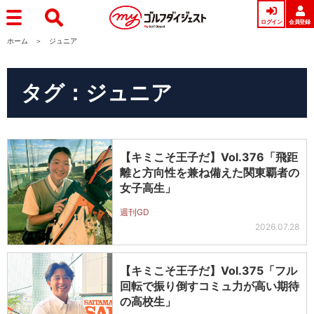
ログイン
会員登録
ホーム
ジュニア
タグ：ジュニア
【キミこそ王子だ】Vol.376「飛距
離と方向性を兼ね備えた関東覇者の
女子高生」
週刊GD
2026.07.28
【キミこそ王子だ】Vol.375「フル
回転で振り倒すコミュ力が高い期待
の高校生」