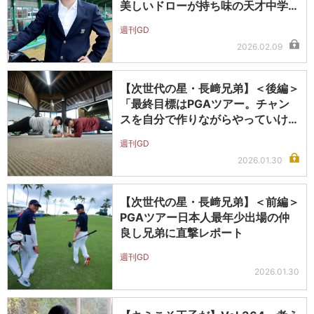
美しいドローが持ち味の天才中学…
週刊GD
2026.02.09
【次世代の星・長﨑兄弟】＜後編＞
「最終目標はPGAツアー。チャン
スを自分で作りながらやっていけば
自然…
週刊GD
2026.01.30
【次世代の星・長﨑兄弟】＜前編＞
PGAツアー日本人最年少出場の仲
良し兄弟に直撃レポート
週刊GD
2026.01.30