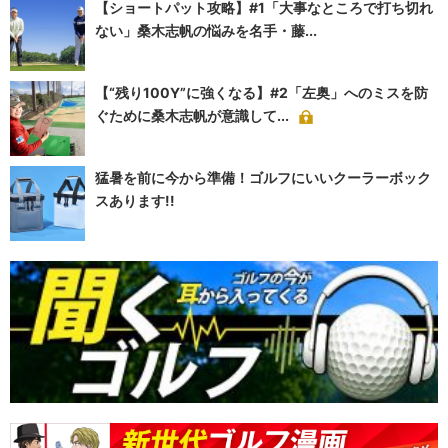
【ショートパット攻略】#1「大事なところで打ち切れ
ない」桑木志帆の悩みを名手・藤...
【“残り100Y”に強くなる】#2「左奥」へのミスを防
ぐために桑木志帆が意識して...
猛暑を前に今から準備！ゴルフにいいクーラーボック
スあります!!