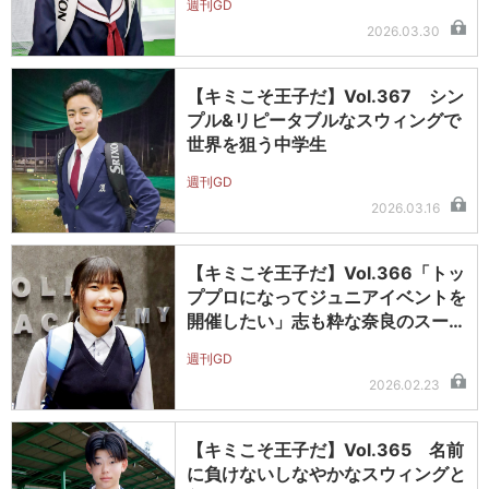
週刊GD
2026.03.30
【キミこそ王子だ】Vol.367 シン
プル&リピータブルなスウィングで
世界を狙う中学生
週刊GD
2026.03.16
【キミこそ王子だ】Vol.366「トッ
ププロになってジュニアイベントを
開催したい」志も粋な奈良のスー…
週刊GD
2026.02.23
【キミこそ王子だ】Vol.365 名前
に負けないしなやかなスウィングと