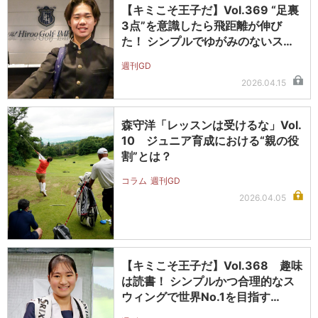
【キミこそ王子だ】Vol.369 “足裏
3点”を意識したら飛距離が伸び
た！ シンプルでゆがみのないス…
週刊GD
2026.04.15
森守洋「レッスンは受けるな」Vol.
10 ジュニア育成における“親の役
割”とは？
コラム
週刊GD
2026.04.05
【キミこそ王子だ】Vol.368 趣味
は読書！ シンプルかつ合理的なス
ウィングで世界No.1を目指す…