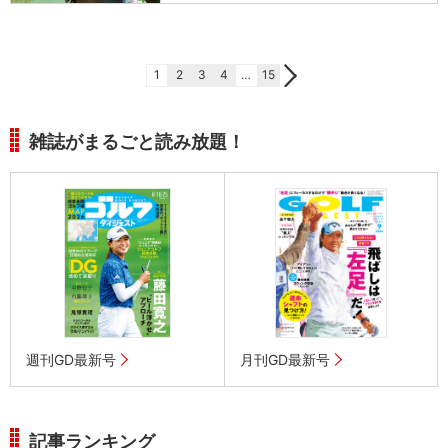
1
2
3
4
…
15
雑誌がまるごと読み放題！
週刊GD最新号
月刊GD最新号
記事ランキング