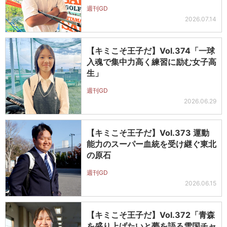
週刊GD
2026.07.14
【キミこそ王子だ】Vol.374「一球
入魂で集中力高く練習に励む女子高
生」
週刊GD
2026.06.29
【キミこそ王子だ】Vol.373 運動
能力のスーパー血統を受け継ぐ東北
の原石
週刊GD
2026.06.15
【キミこそ王子だ】Vol.372「青森
を盛り上げたいと夢を語る雪国チャ