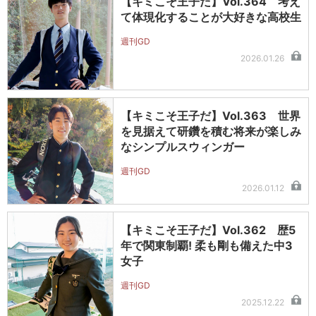
【キミこそ王子だ】Vol.364 考え
て体現化することが大好きな高校生
週刊GD
2026.01.26
【キミこそ王子だ】Vol.363 世界
を見据えて研鑽を積む将来が楽しみ
なシンプルスウィンガー
週刊GD
2026.01.12
【キミこそ王子だ】Vol.362 歴5
年で関東制覇! 柔も剛も備えた中3
女子
週刊GD
2025.12.22