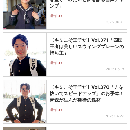
ンプ」
週刊GD
2026.06.01
【キミこそ王子だ】Vol.371「四国
王者は美しいスウィングプレーンの
持ち主」
週刊GD
2026.05.18
【キミこそ王子だ】Vol.370「力を
抜いてスピードアップ」のお手本！
青森が生んだ期待の逸材
週刊GD
2026.04.27