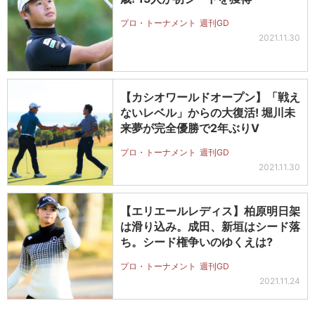
プロ・トーナメント
週刊GD
2021.11.30
【カシオワールドオープン】「戦え
ないレベル」からの大復活! 堀川未
来夢が完全優勝で2年ぶりV
プロ・トーナメント
週刊GD
2021.11.30
【エリエールレディス】柏原明日架
は滑り込み。成田、新垣はシード落
ち。シード権争いのゆくえは?
プロ・トーナメント
週刊GD
2021.11.24