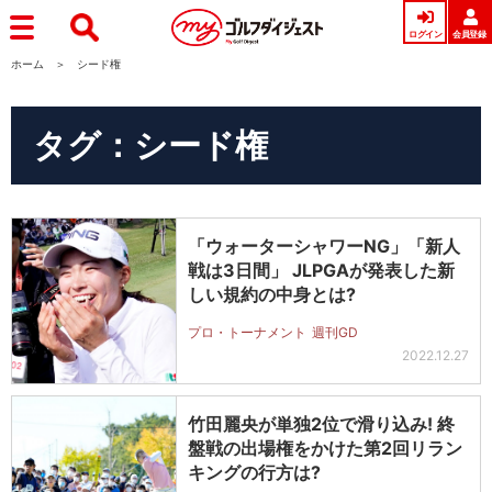
ログイン
会員登録
ホーム
シード権
タグ：シード権
「ウォーターシャワーNG」「新人
戦は3日間」 JLPGAが発表した新
しい規約の中身とは?
プロ・トーナメント
週刊GD
2022.12.27
竹田麗央が単独2位で滑り込み! 終
盤戦の出場権をかけた第2回リラン
キングの行方は?