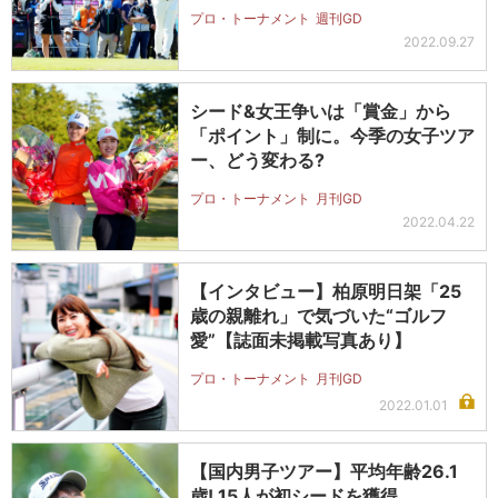
プロ・トーナメント
週刊GD
2022.09.27
シード&女王争いは「賞金」から
「ポイント」制に。今季の女子ツア
ー、どう変わる?
プロ・トーナメント
月刊GD
2022.04.22
【インタビュー】柏原明日架「25
歳の親離れ」で気づいた“ゴルフ
愛”【誌面未掲載写真あり】
プロ・トーナメント
月刊GD
2022.01.01
【国内男子ツアー】平均年齢26.1
歳! 15人が初シードを獲得