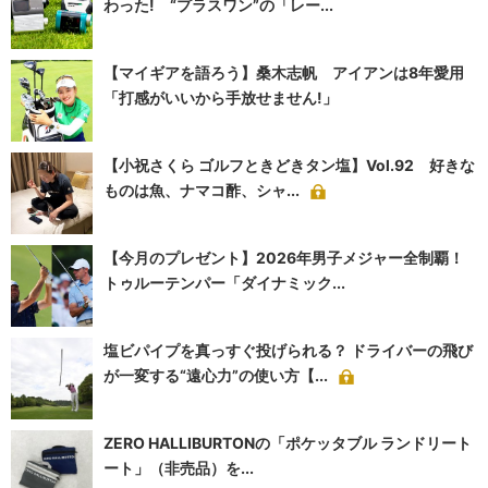
わった! “プラスワン”の「レー...
【マイギアを語ろう】桑木志帆 アイアンは8年愛用
「打感がいいから手放せません!」
【小祝さくら ゴルフときどきタン塩】Vol.92 好きな
ものは魚、ナマコ酢、シャ...
【今月のプレゼント】2026年男子メジャー全制覇！
トゥルーテンパー「ダイナミック...
塩ビパイプを真っすぐ投げられる？ ドライバーの飛び
が一変する“遠心力”の使い方【...
ZERO HALLIBURTONの「ポケッタブル ランドリート
ート」（非売品）を...