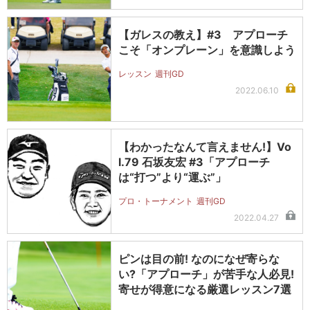
【ガレスの教え】#3 アプローチ
こそ「オンプレーン」を意識しよう
レッスン
週刊GD
2022.06.10
【わかったなんて言えません!】Vo
l.79 石坂友宏 #3「アプローチ
は“打つ”より“運ぶ”」
プロ・トーナメント
週刊GD
2022.04.27
ピンは目の前! なのになぜ寄らな
い?「アプローチ」が苦手な人必見!
寄せが得意になる厳選レッスン7選