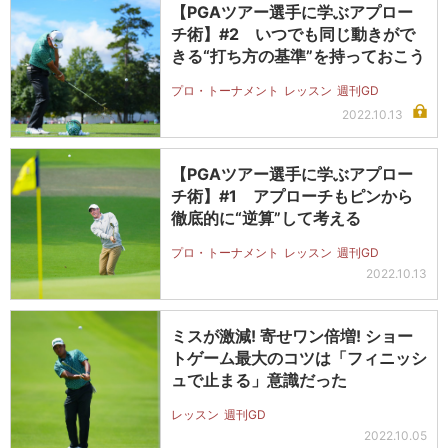
【PGAツアー選手に学ぶアプロー
チ術】#2 いつでも同じ動きがで
きる“打ち方の基準”を持っておこう
プロ・トーナメント
レッスン
週刊GD
2022.10.13
【PGAツアー選手に学ぶアプロー
チ術】#1 アプローチもピンから
徹底的に“逆算”して考える
プロ・トーナメント
レッスン
週刊GD
2022.10.13
ミスが激減! 寄せワン倍増! ショー
トゲーム最大のコツは「フィニッシ
ュで止まる」意識だった
レッスン
週刊GD
2022.10.05