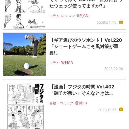
たウェッジ使ってますか?」
コラム
レッスン
週刊GD
2025.04.03
【ギア選びのウソホント】Vol.220
「ショートゲームこそ風対策が重
要!」
コラム
週刊GD
2025.02.09
【漫画】フジタの時間 Vol.402
「調子が悪い」そんなときは…
書籍・コミック
週刊GD
2023.12.27