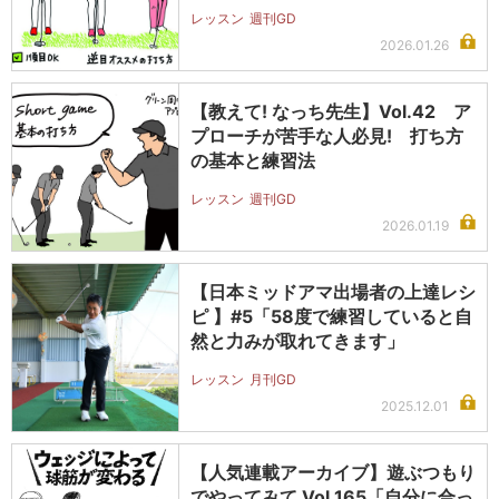
レッスン
週刊GD
2026.01.26
【教えて! なっち先生】Vol.42 ア
プローチが苦手な人必見! 打ち方
の基本と練習法
レッスン
週刊GD
2026.01.19
【日本ミッドアマ出場者の上達レシ
ピ 】#5「58度で練習していると自
然と力みが取れてきます」
レッスン
月刊GD
2025.12.01
【人気連載アーカイブ】遊ぶつもり
でやってみて Vol.165「自分に合っ