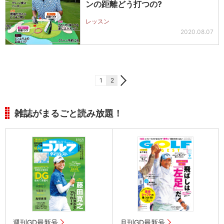
ンの距離どう打つの?
レッスン
2020.08.07
1
2
雑誌がまるごと読み放題！
週刊GD最新号
月刊GD最新号