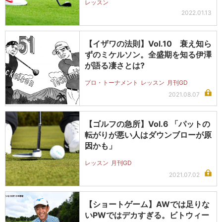
レッスン
2022.01.13
【イザワの法則】Vol.10 衰え知ら
ずのミケルソン。全盛期を知る伊澤
が語る凄さとは?
プロ・トーナメント
レッスン
月刊GD
2021.08.07
【ゴルフの急所】Vol.6 「パットの
転がりが悪い人はダウンブローが原
因かも」
レッスン
月刊GD
2021.07.02
【ショートゲーム】AWでは足りな
いPWではデカすぎる。ビトウィー