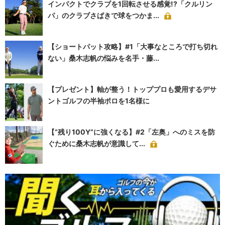
インパクトでクラブを1回転させる感覚!?「クルリン
パ」のクラブさばきで球をつかま...
【ショートパット攻略】#1「大事なところで打ち切れ
ない」桑木志帆の悩みを名手・藤...
【プレゼント】軸が整う！トッププロも愛用するデサ
ントゴルフの半袖ポロを1名様に
【“残り100Y”に強くなる】#2「左奥」へのミスを防
ぐために桑木志帆が意識して...