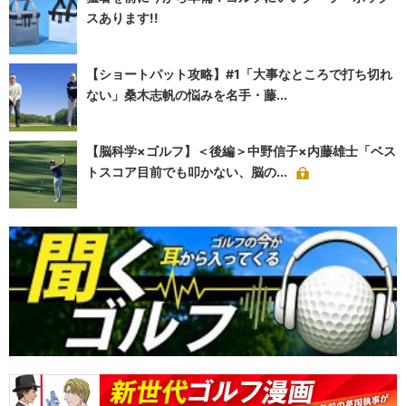
スあります!!
【ショートパット攻略】#1「大事なところで打ち切れ
ない」桑木志帆の悩みを名手・藤...
【脳科学×ゴルフ】＜後編＞中野信子×内藤雄士「ベス
トスコア目前でも叩かない、脳の...