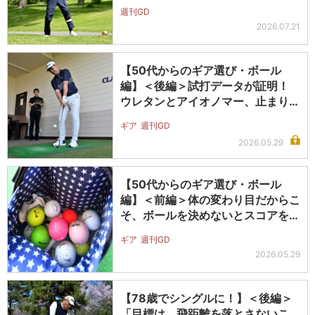
週刊GD
2026.07.21
【50代からのギア選び・ボール
編】＜後編＞試打データが証明！
ウレタンとアイオノマー、止まり方
ってこ…
ギア
週刊GD
2026.05.29
【50代からのギア選び・ボール
編】＜前編＞体の変わり目だからこ
そ、ボールを決めないとスコアを崩
しやす…
ギア
週刊GD
2026.05.29
【78歳でシングルに！】＜後編＞
「目標は、飛距離を落とさないこ