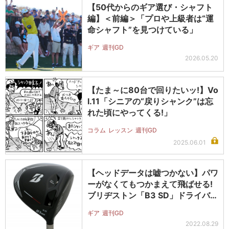
【50代からのギア選び・シャフト
編】＜前編＞「プロや上級者は“運
命シャフト”を見つけている」
ギア
週刊GD
2026.05.20
【たま～に80台で回りたいッ!】Vo
l.11「シニアの“戻りシャンク”は忘
れた頃にやってくる!」
コラム
レッスン
週刊GD
2025.06.01
【ヘッドデータは嘘つかない】パワ
ーがなくてもつかまえて飛ばせる!
ブリヂストン「B3 SD」ドライバ…
ギア
週刊GD
2022.08.29