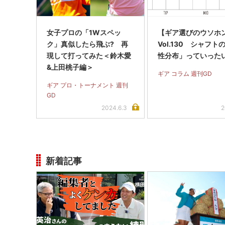
女子プロの「1Wスペッ
【ギア選びのウソホ
ク」真似したら飛ぶ? 再
Vol.130 シャフト
現して打ってみた＜鈴木愛
性分布」っていった
&上田桃子編＞
ギア コラム 週刊GD
ギア プロ・トーナメント 週刊
GD
2024.6.3
2
新着記事