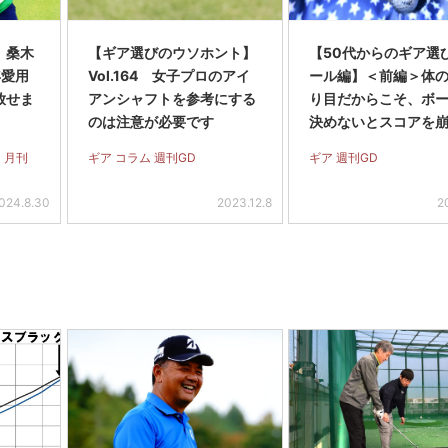
】桑木
【ギア選びのウソホント】
【50代からのギア選
年愛用
Vol.164 女子プロのアイ
ール編】＜前編＞体
放せま
アンシャフトを参考にする
り目だからこそ、ボ
のは注意が必要です
決めないとスコアを
すい
 月刊
ギア コラム 週刊GD
ギア 週刊GD
024.8.30
2023.12.8
2