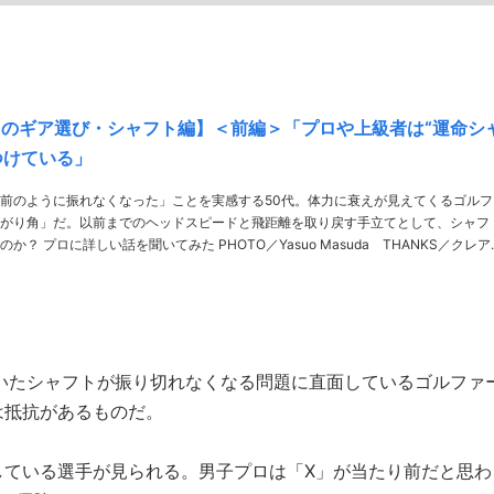
らのギア選び・シャフト編】＜前編＞「プロや上級者は“運命シ
つけている」
前のように振れなくなった」ことを実感する50代。体力に衰えが見えてくるゴルフ
がり角」だ。以前までのヘッドスピードと飛距離を取り戻す手立てとして、シャフ
い話を聞いてみた PHOTO／Yasuo Masuda THANKS／クレアゴ
ルフフィールド 解説／堀越良和 試打経験から裏打ちされ……
いたシャフトが振り切れなくなる問題に直面しているゴルファ
は抵抗があるものだ。
している選手が見られる。男子プロは「X」が当たり前だと思わ