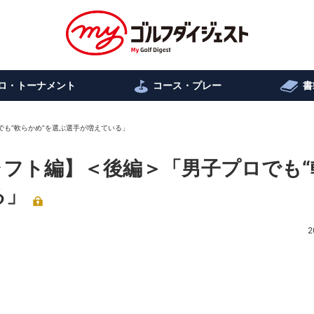
ロ・トーナメント
コース・プレー
書
でも“軟らかめ”を選ぶ選手が増えている」
ャフト編】＜後編＞「男子プロでも“
る」
2