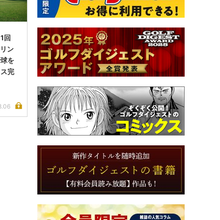
1回
ルリン
で球を
イス完
8.06