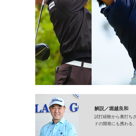
解説／堀越良和
試打経験から裏打ち
ドの開発にも携わる、