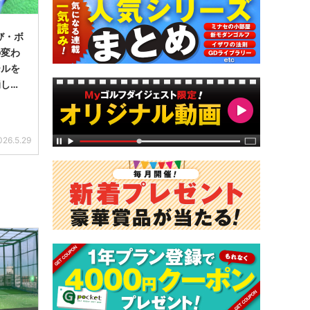
び・ボ
の変わ
ールを
崩しや
026.5.29