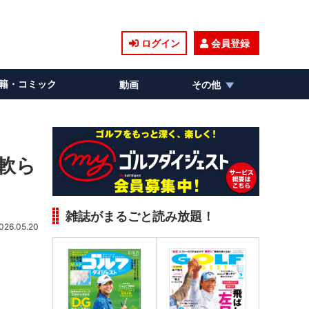
ログイン
会員登録
籍・コミック
動画
その他
軟ら
雑誌がまるごと読み放題！
026.05.20