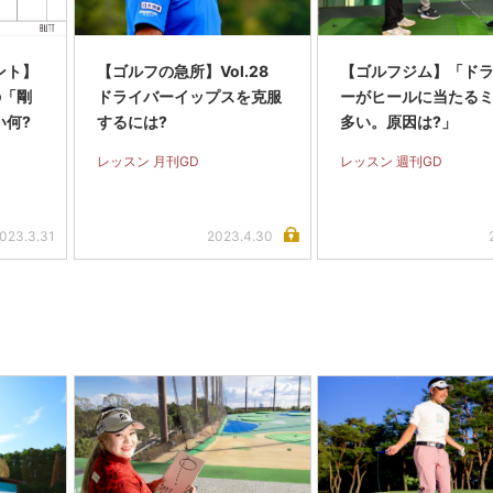
ント】
【ゴルフの急所】Vol.28
【ゴルフジム】「ド
の「剛
ドライバーイップスを克服
ーがヒールに当たる
い何?
するには?
多い。原因は?」
レッスン 月刊GD
レッスン 週刊GD
023.3.31
2023.4.30