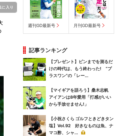
気に入り
大
週刊GD最新号
月刊GD最新号
の
記事ランキング
【プレゼント】ピンまでを測るだ
けの時代は、もう終わった! “プ
ラスワン”の「レー...
【マイギアを語ろう】桑木志帆
アイアンは8年愛用「打感がいい
から手放せません!」
【小祝さくら ゴルフときどきタン
塩】Vol.92 好きなものは魚、ナ
マコ酢、シャ...