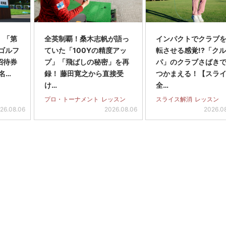
】「第
全英制覇！桑木志帆が語っ
インパクトでクラブを
スゴルフ
ていた「100Yの精度アッ
転させる感覚!?「ク
招待券
プ」「飛ばしの秘密」を再
パ」のクラブさばき
名…
録！ 藤田寛之から直接受
つかまえる！【スラ
け…
全…
プロ・トーナメント
レッスン
スライス解消
レッスン
26.08.06
2026.08.06
2026.0