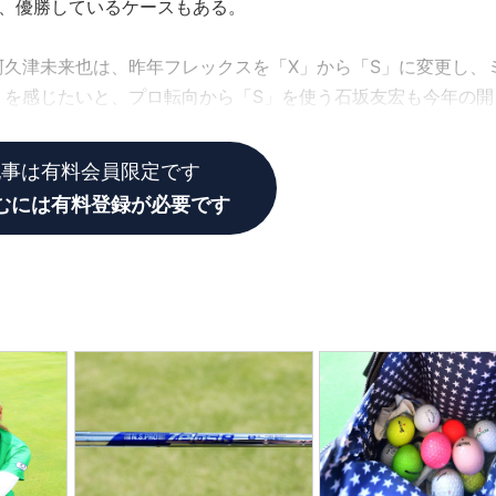
て、優勝しているケースもある。
久津未来也は、昨年フレックスを「X」から「S」に変更し、
りを感じたいと、プロ転向から「S」を使う石坂友宏も今年の開
記事は有料会員限定です
むには有料登録が必要です