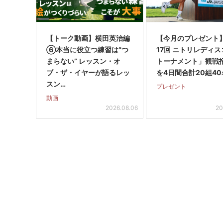
【トーク動画】横田英治編
【今月のプレゼント
⑥本当に役立つ練習は“つ
17回 ニトリレディ
まらない” レッスン・オ
トーナメント」観戦
ブ・ザ・イヤーが語るレッ
を4日間合計20組40
スン…
プレゼント
動画
2026.08.06
20