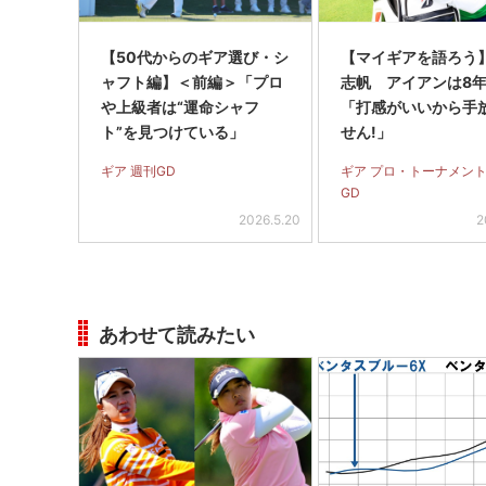
【50代からのギア選び・シ
【マイギアを語ろう
ャフト編】＜前編＞「プロ
志帆 アイアンは8
や上級者は“運命シャフ
「打感がいいから手
ト”を見つけている」
せん!」
ギア 週刊GD
ギア プロ・トーナメント
GD
2026.5.20
2
あわせて読みたい