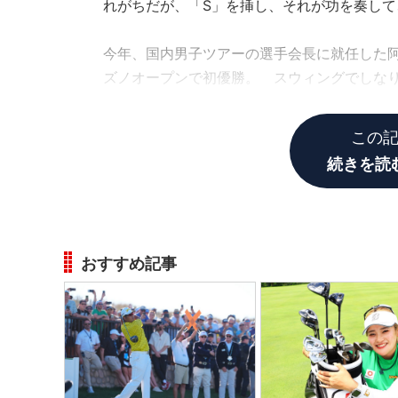
れがちだが、「S」を挿し、それが功を奏し
今年、国内男子ツアーの選手会長に就任した阿
ズノオープンで初優勝。 スウィングでしな
幕戦で初優勝。
この
続きを読
おすすめ記事