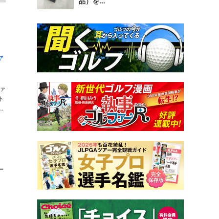
品）を...
ャ
ァ
ト
ー