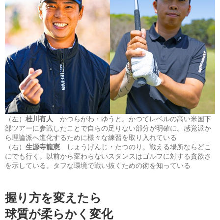
（左）
桂川有人
かつらがわ・ゆうと。かつてレベルの高い米国下
部ツアーに参戦したことで自らの足りない部分が明確に。感覚派か
ら理論派へ進化するために様々な練習を取り入れている
（右）
生源寺龍憲
しょうげんじ・たつのり。戦える場所ならどこ
にでも行く。以前から変わらないスタンスはゴルフに対する貪欲さ
を示している。タフな環境で戦い抜くための術を知っている
握り方を変えたら
球質が柔らかく変化