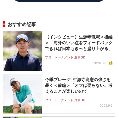
おすすめ記事
【インタビュー】生源寺龍憲＜後編
＞「海外のいい点をフィードバック
できれば日本もきっと盛り上がる」
プロ・トーナメント 週刊GD
2026.6.8
今季ブレーク! 生源寺龍憲の強さを
暴く＜前編＞「オフは要らない。考
えることが楽しいので」
プロ・トーナメント 月刊GD
2025.9.6