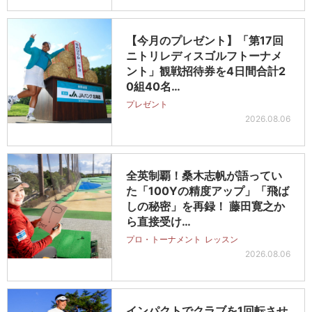
【今月のプレゼント】「第17回
ニトリレディスゴルフトーナメ
ント」観戦招待券を4日間合計2
0組40名…
プレゼント
2026.08.06
全英制覇！桑木志帆が語ってい
た「100Yの精度アップ」「飛ば
しの秘密」を再録！ 藤田寛之か
ら直接受け…
プロ・トーナメント
レッスン
2026.08.06
インパクトでクラブを1回転させ