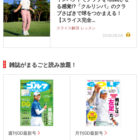
る感覚!?「クルリンパ」のクラ
ブさばきで球をつかまえる！
【スライス完全…
スライス解消
レッスン
2026.08.06
雑誌がまるごと読み放題！
週刊GD最新号
月刊GD最新号