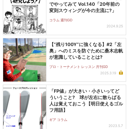
でやってみて Vol.140「20年前の
変則スウィングが今の主流に?」
コラム 週刊GD
2024.9.25
【“残り100Y”に強くなる】#2「左
奥」へのミスを防ぐために桑木志帆
が意識していることとは?
プロ・トーナメント レッスン 月刊GD
2025.3.19
「FP値」が大きい・小さいってど
ういうこと? 球が左右に散らばる
人は覚えておこう【明日使えるゴル
フ用語】
ギア コラム
2023.5.7