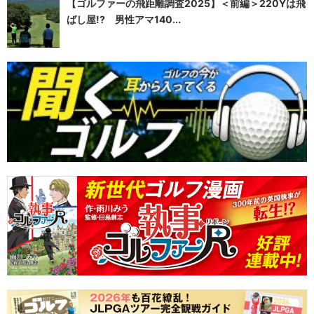
【ゴルファーの飛距離調査2025】＜前編＞220Yは飛
ばし屋!? 男性アマ140...