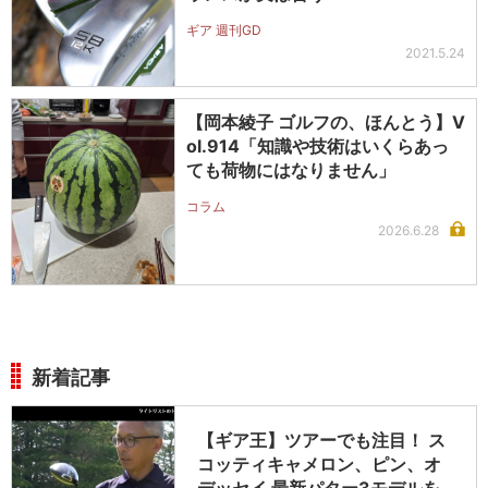
ギア 週刊GD
2021.5.24
【岡本綾子 ゴルフの、ほんとう】V
ol.914「知識や技術はいくらあっ
ても荷物にはなりません」
コラム
2026.6.28
新着記事
【ギア王】ツアーでも注目！ ス
コッティキャメロン、ピン、オ
デッセイ 最新パター3モデルを