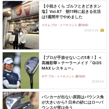
【小祝さくら ゴルフときどきタン
塩】Vol.87 朝11時に起きる生活
は1週間半でやめました
コラム プロ・トーナメント 週刊GD
2026.4.29
【プロが手放せないこの1本！】＜
髙橋彩華＞テーラーメイド「Qi35
MAX レスキュー」
ギア プロ・トーナメント 週刊GD
2026.8.4
バンカーが出ない原因はバウンス角
が大きいから? 日本の砂にはローバ
ウンスが実は合う