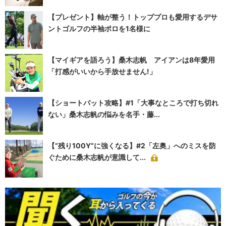
【プレゼント】軸が整う！トッププロも愛用するデサ
ントゴルフの半袖ポロを1名様に
【マイギアを語ろう】桑木志帆 アイアンは8年愛用
「打感がいいから手放せません!」
【ショートパット攻略】#1「大事なところで打ち切れ
ない」桑木志帆の悩みを名手・藤...
【“残り100Y”に強くなる】#2「左奥」へのミスを防
ぐために桑木志帆が意識して...