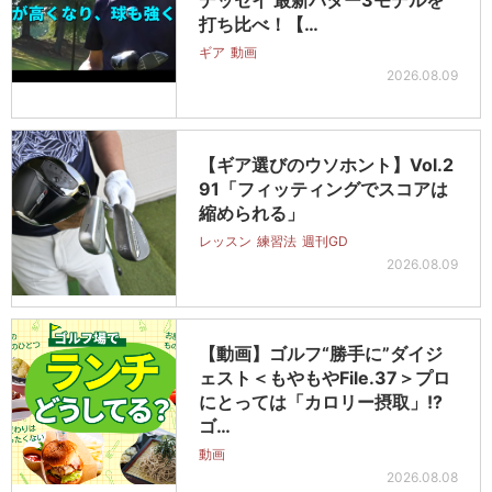
打ち比べ！【…
ギア
動画
2026.08.09
【ギア選びのウソホント】Vol.2
91「フィッティングでスコアは
縮められる」
レッスン
練習法
週刊GD
2026.08.09
【動画】ゴルフ“勝手に”ダイジ
ェスト＜もやもやFile.37＞プロ
にとっては「カロリー摂取」!?
ゴ…
動画
2026.08.08