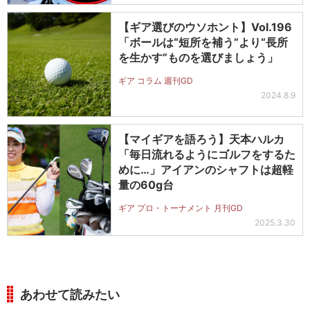
【ギア選びのウソホント】Vol.196
「ボールは“短所を補う”より“長所
を生かす”ものを選びましょう」
ギア コラム 週刊GD
2024.8.9
【マイギアを語ろう】天本ハルカ
「毎日流れるようにゴルフをするた
めに…」アイアンのシャフトは超軽
量の60g台
ギア プロ・トーナメント 月刊GD
2025.3.30
あわせて読みたい