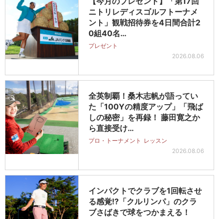
【今月のプレゼント】「第17回
ニトリレディスゴルフトーナメ
ント」観戦招待券を4日間合計2
0組40名…
プレゼント
2026.08.06
全英制覇！桑木志帆が語ってい
た「100Yの精度アップ」「飛ば
しの秘密」を再録！ 藤田寛之か
ら直接受け…
プロ・トーナメント
レッスン
2026.08.06
インパクトでクラブを1回転させ
る感覚!?「クルリンパ」のクラ
ブさばきで球をつかまえる！