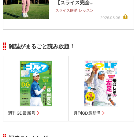
【スライス完全…
スライス解消
レッスン
2026.08.06
雑誌がまるごと読み放題！
週刊GD最新号
月刊GD最新号