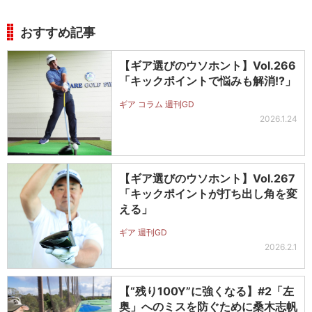
おすすめ記事
【ギア選びのウソホント】Vol.266
「キックポイントで悩みも解消!?」
ギア コラム 週刊GD
2026.1.24
【ギア選びのウソホント】Vol.267
「キックポイントが打ち出し角を変
える」
ギア 週刊GD
2026.2.1
【“残り100Y”に強くなる】#2「左
奥」へのミスを防ぐために桑木志帆