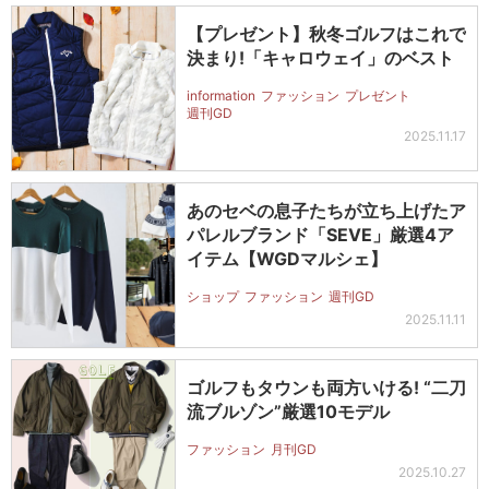
【プレゼント】秋冬ゴルフはこれで
決まり!「キャロウェイ」のベスト
information
ファッション
プレゼント
週刊GD
2025.11.17
あのセベの息子たちが立ち上げたア
パレルブランド「SEVE」厳選4ア
イテム【WGDマルシェ】
ショップ
ファッション
週刊GD
2025.11.11
ゴルフもタウンも両方いける! “二刀
流ブルゾン”厳選10モデル
ファッション
月刊GD
2025.10.27