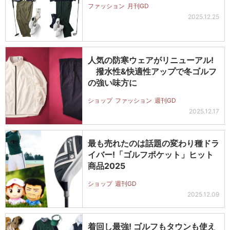
ファッション
月刊GD
2025.12.25
人気の防寒ウェアがリニューアル!
撥水性&快適性アップで冬ゴルフ
の強い味方に
ショップ
ファッション
週刊GD
2025.12.17
最も売れたのは話題の変わり種ドラ
イバー!「ゴルフポケット」ヒット
商品2025
ショップ
週刊GD
2025.12.09
着回し最強! ゴルフもタウンも使え