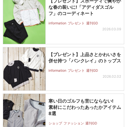
【プレゼント】スポーティで爽やか
な春の装いに!「アディダスゴル
フ」のコーディネート
information
プレゼント
週刊GD
2026.03.09
【プレゼント】上品さとかわいさを
併せ持つ「バンクレイ」のトップス
information
プレゼント
週刊GD
2026.02.02
寒い日のゴルフも苦にならない!
素材にこだわったあったかアイテム
8選
ショップ
ファッション
週刊GD