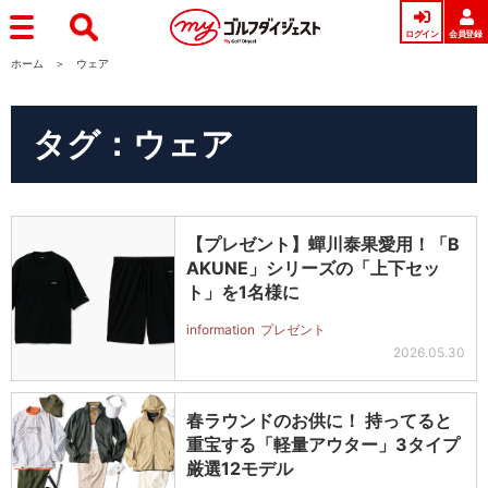
ログイン
会員登録
ホーム
ウェア
タグ：ウェア
【プレゼント】蟬川泰果愛用！「B
AKUNE」シリーズの「上下セッ
ト」を1名様に
information
プレゼント
2026.05.30
春ラウンドのお供に！ 持ってると
重宝する「軽量アウター」3タイプ
厳選12モデル