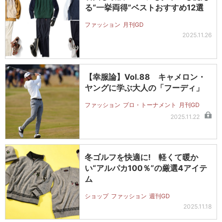
る“一挙両得”ベストおすすめ12選
ファッション
月刊GD
2025.11.26
【幸服論】Vol.88 キャメロン・
ヤングに学ぶ大人の「フーディ」
ファッション
プロ・トーナメント
月刊GD
2025.11.22
冬ゴルフを快適に! 軽くて暖か
い“アルパカ100％”の厳選4アイテ
ム
ショップ
ファッション
週刊GD
2025.11.18