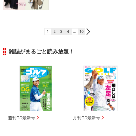
1
2
3
4
…
10
雑誌がまるごと読み放題！
週刊GD最新号
月刊GD最新号