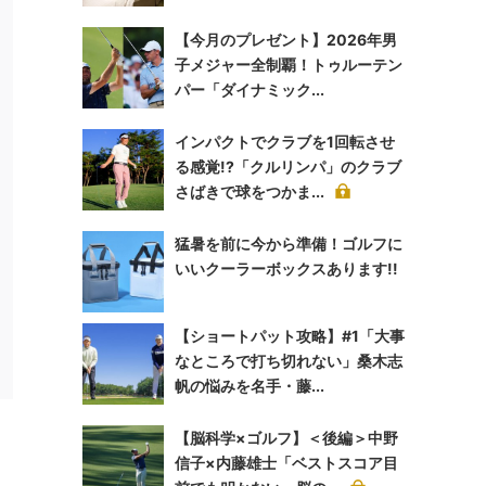
【今月のプレゼント】2026年男
子メジャー全制覇！トゥルーテン
パー「ダイナミック...
インパクトでクラブを1回転させ
る感覚!?「クルリンパ」のクラブ
さばきで球をつかま...
猛暑を前に今から準備！ゴルフに
いいクーラーボックスあります!!
【ショートパット攻略】#1「大事
なところで打ち切れない」桑木志
帆の悩みを名手・藤...
【脳科学×ゴルフ】＜後編＞中野
信子×内藤雄士「ベストスコア目