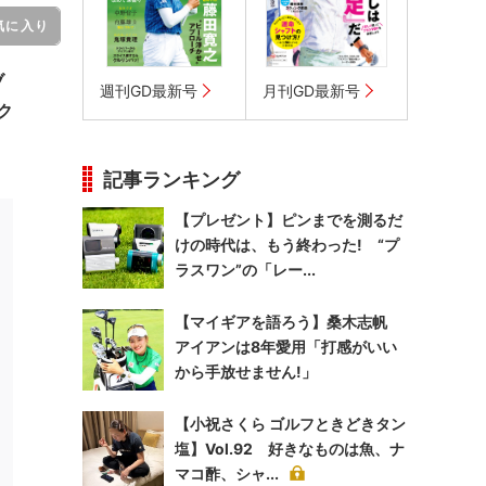
気に入り
ブ
週刊GD最新号
月刊GD最新号
ク
記事ランキング
【プレゼント】ピンまでを測るだ
けの時代は、もう終わった! “プ
ラスワン”の「レー...
【マイギアを語ろう】桑木志帆
アイアンは8年愛用「打感がいい
から手放せません!」
【小祝さくら ゴルフときどきタン
塩】Vol.92 好きなものは魚、ナ
マコ酢、シャ...