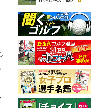
前でも叩かない、脳の...
を
ズ
減
翌
ズ