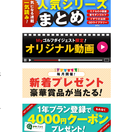
募
」
入