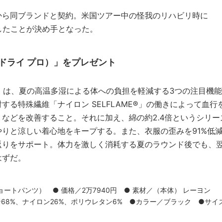
から同ブランドと契約。米国ツアー中の怪我のリハビリ時に
感したことが決め手となった。
クネ ドライ プロ）」をプレゼント
 Pro」は、夏の高温多湿による体への負担を軽減する3つの注目機能
る特殊繊維「ナイロン SELFLAME®」の働きによって血行
などを改善すること。それに加え、綿の約2.4倍というシリー
やりと涼しい着心地をキープする。また、衣服の歪みを91%低
返りをサポート。体力を激しく消耗する夏のラウンド後でも、
はずだ。
袖・ショートパンツ） ● 価格／2万7940円 ● 素材／（本体） レーヨン
ン68%、ナイロン26%、ポリウレタン6% ●カラー／ブラック ●サイ