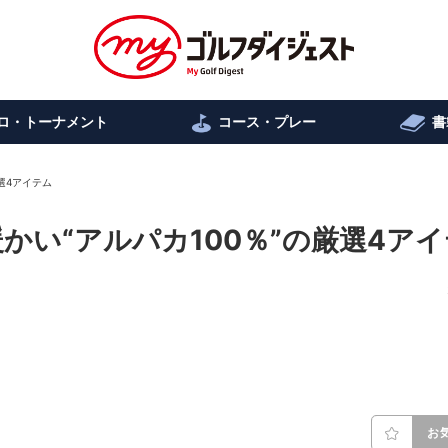
ロ・トーナメント
コース・プレー
書
選4アイテム
かい“アルパカ100％”の厳選4ア
お