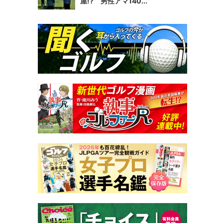
屋!? 男性アマ140...
、