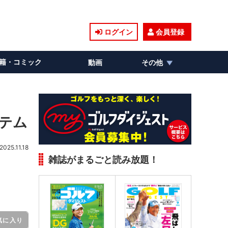
ログイン
会員登録
籍・コミック
動画
その他
イテム
2025.11.18
雑誌がまるごと読み放題！
気に入り