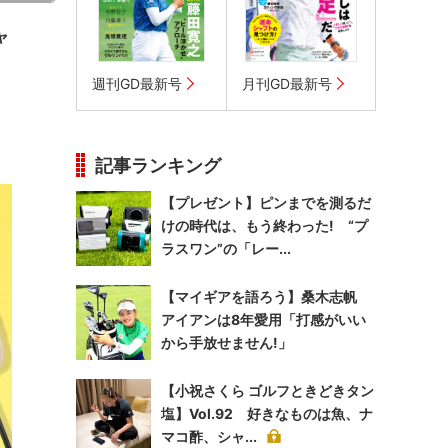
ャ
週刊GD最新号
月刊GD最新号
記事ランキング
【プレゼント】ピンまでを測るだ
けの時代は、もう終わった! “プ
ラスワン”の「レー...
【マイギアを語ろう】桑木志帆
アイアンは8年愛用「打感がいい
から手放せません!」
【小祝さくら ゴルフときどきタン
塩】Vol.92 好きなものは魚、ナ
マコ酢、シャ...