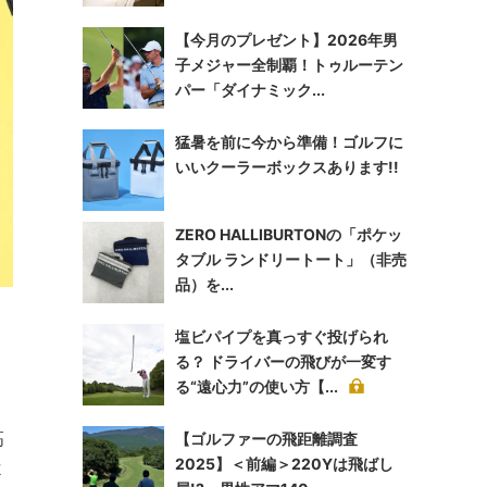
【今月のプレゼント】2026年男
子メジャー全制覇！トゥルーテン
パー「ダイナミック...
猛暑を前に今から準備！ゴルフに
いいクーラーボックスあります!!
ZERO HALLIBURTONの「ポケッ
タブル ランドリートート」（非売
品）を...
塩ビパイプを真っすぐ投げられ
る？ ドライバーの飛びが一変す
る“遠心力”の使い方【...
高
【ゴルファーの飛距離調査
2025】＜前編＞220Yは飛ばし
よ