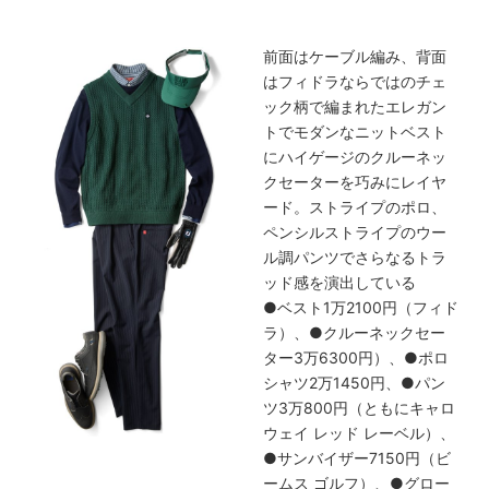
前面はケーブル編み、背面
はフィドラならではのチェ
ック柄で編まれたエレガン
トでモダンなニットベスト
にハイゲージのクルーネッ
クセーターを巧みにレイヤ
ード。ストライプのポロ、
ペンシルストライプのウー
ル調パンツでさらなるトラ
ッド感を演出している
●ベスト1万2100円（フィド
ラ）、●クルーネックセー
ター3万6300円）、●ポロ
シャツ2万1450円、●パン
ツ3万800円（ともにキャロ
ウェイ レッド レーベル）、
●サンバイザー7150円（ビ
ームス ゴルフ）、●グロー