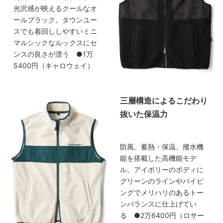
光沢感が映えるクールなオ
ールブラック。タウンユー
スでも着回ししやすいミニ
マルシックなルックスにセ
ンスの良さが漂う ●1万
5400円（キャロウェイ）
三層構造によるこだわり
抜いた保温力
防風、蓄熱・保温、撥水機
能を搭載した高機能モデ
ル。アイボリーのボディに
グリーンのラインやパイピ
ングでメリハリのあるトー
ンバランスに仕上げてい
る ●2万6400円（ロサー