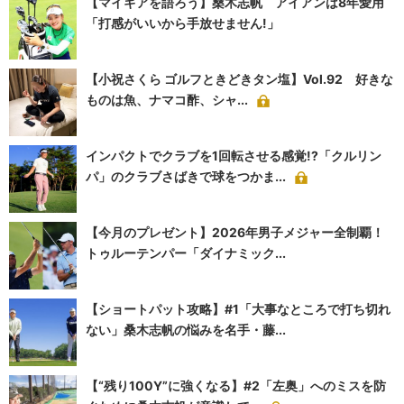
【マイギアを語ろう】桑木志帆 アイアンは8年愛用
「打感がいいから手放せません!」
【小祝さくら ゴルフときどきタン塩】Vol.92 好きな
ものは魚、ナマコ酢、シャ...
インパクトでクラブを1回転させる感覚!?「クルリン
パ」のクラブさばきで球をつかま...
【今月のプレゼント】2026年男子メジャー全制覇！
トゥルーテンパー「ダイナミック...
【ショートパット攻略】#1「大事なところで打ち切れ
ない」桑木志帆の悩みを名手・藤...
【“残り100Y”に強くなる】#2「左奥」へのミスを防