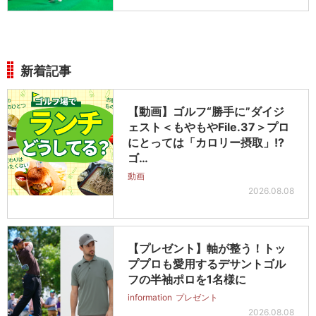
新着記事
【動画】ゴルフ“勝手に”ダイジ
ェスト＜もやもやFile.37＞プロ
にとっては「カロリー摂取」!?
ゴ…
動画
2026.08.08
【プレゼント】軸が整う！トッ
ププロも愛用するデサントゴル
フの半袖ポロを1名様に
information
プレゼント
2026.08.08