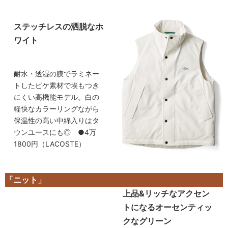
ステッチレスの洒脱なホ
ワイト
耐水・透湿の膜でラミネー
トしたピケ素材で埃もつき
にくい高機能モデル。白の
軽快なカラーリングながら
保温性の高い中綿入りはタ
ウンユースにも◎ ●4万
1800円（LACOSTE）
「ニット」
上品&リッチなアクセン
トになるオーセンティッ
クなグリーン