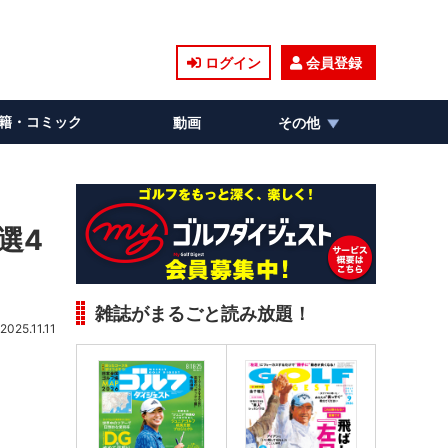
ログイン
会員登録
籍・コミック
動画
その他
選4
雑誌がまるごと読み放題！
2025.11.11