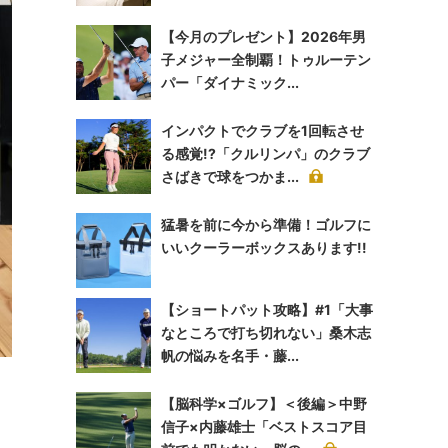
【今月のプレゼント】2026年男
子メジャー全制覇！トゥルーテン
パー「ダイナミック...
インパクトでクラブを1回転させ
る感覚!?「クルリンパ」のクラブ
さばきで球をつかま...
猛暑を前に今から準備！ゴルフに
いいクーラーボックスあります!!
【ショートパット攻略】#1「大事
なところで打ち切れない」桑木志
帆の悩みを名手・藤...
【脳科学×ゴルフ】＜後編＞中野
信子×内藤雄士「ベストスコア目