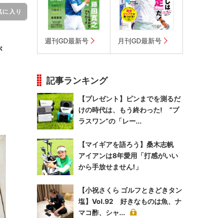
気に入り
週刊GD最新号
月刊GD最新号
が
記事ランキング
【プレゼント】ピンまでを測るだ
けの時代は、もう終わった! “プ
ラスワン”の「レー...
【マイギアを語ろう】桑木志帆
アイアンは8年愛用「打感がいい
から手放せません!」
【小祝さくら ゴルフときどきタン
塩】Vol.92 好きなものは魚、ナ
マコ酢、シャ...