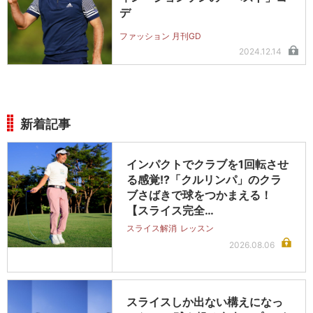
デ
ファッション 月刊GD
2024.12.14
新着記事
インパクトでクラブを1回転させ
る感覚!?「クルリンパ」のクラ
ブさばきで球をつかまえる！
【スライス完全…
スライス解消
レッスン
2026.08.06
スライスしか出ない構えになっ