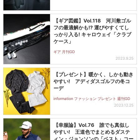
【ギア図鑑】Vol.118 河川敷ゴル
フの最適解かも!? 運びやすくてし
っかり入る! キャロウェイ「クラブ
ケース」
ギア 月刊GD
2023.9.25
【プレゼント】暖かく、しかも動き
やすい! アディダスゴルフの冬コ
ーデ
information ファッション プレゼント 週刊GD
2023.12.25
【幸服論】Vol.76 誰でも真似し
やすい! 王道色でまとめるダステ
ィン・ジョンソンの「ベスト」コー