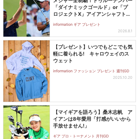
メジャー全制覇！トゥルーテンパー
「ダイナミックゴールド」or「プ
ロジェクトX」アイアンシャフト
（#5～#PW）＋ICONグリップセ
information ギア プレゼント
ットを抽選で2名に！
2026.8.1
【プレゼント】いつでもどこでも気
軽に着られる! キャロウェイのス
ウェット
information ファッション プレゼント 週刊GD
2025.10.20
【マイギアを語ろう】桑木志帆 ア
イアンは8年愛用「打感がいいから
手放せません!」
ギア プロ・トーナメント 月刊GD