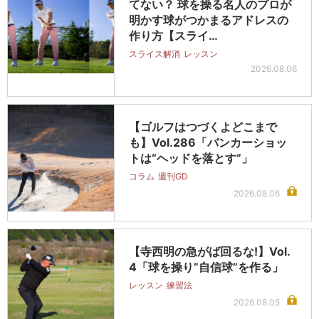
てない？ 球を操る名人のプロが
明かす球がつかまるアドレスの
作り方【スライ…
スライス解消
レッスン
2026.08.06
【ゴルフはつづくよどこまで
も】Vol.286「バンカーショッ
トは“ヘッドを落とす”」
コラム
週刊GD
2026.08.06
【寺西明の急がば回るな!】Vol.
4「球を操り”自信球”を作る」
レッスン
練習法
2026.08.05