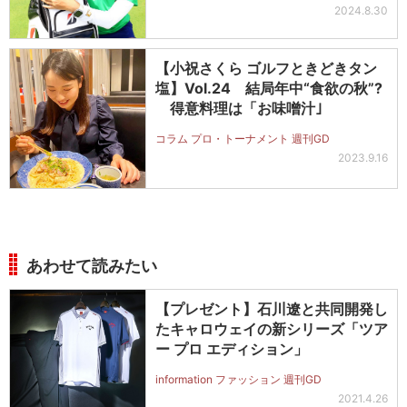
2024.8.30
【小祝さくら ゴルフときどきタン
塩】Vol.24 結局年中“食欲の秋”?
得意料理は「お味噌汁｣
コラム プロ・トーナメント 週刊GD
2023.9.16
あわせて読みたい
【プレゼント】石川遼と共同開発し
たキャロウェイの新シリーズ「ツア
ー プロ エディション」
information ファッション 週刊GD
2021.4.26